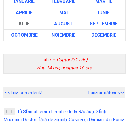
IANUARIE
FEBRUARIE
MARTIE
APRILIE
MAI
IU
NIE
IULIE
AUGUST
SEPTEMBRIE
OCTOMBRIE
NOIEMBRIE
DECEMBRIE
Iulie
– Cuptor (31 zile)
ziua 14 ore, noaptea 10 ore
<<luna preced
entă
Luna următoare>>
1 L
✝) Sfântul Ierarh Leontie de la Rădăuți
;
Sfinții
Mucenici Doctori fără de arginți, Cosma și Damian, din Roma