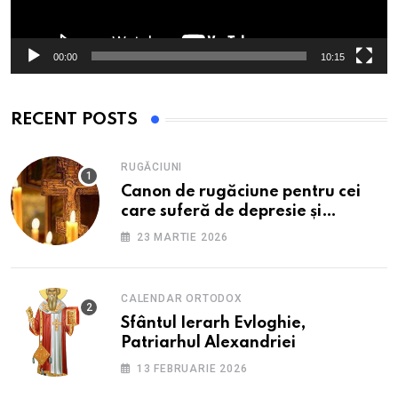
00:00
10:15
RECENT POSTS
RUGĂCIUNI
Canon de rugăciune pentru cei
care suferă de depresie și
anxietate
23 MARTIE 2026
CALENDAR ORTODOX
Sfântul Ierarh Evloghie,
Patriarhul Alexandriei
13 FEBRUARIE 2026