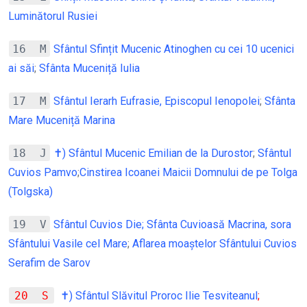
Luminătorul Rusiei
16 M
Sfântul Sfințit Mucenic Atinoghen cu cei 10 ucenici
ai săi
;
Sfânta Muceniță Iulia
17 M
Sfântul Ierarh Eufrasie, Episcopul Ienopolei
;
Sfânta
Mare Muceniță Marina
18 J
✝) Sfântul Mucenic Emilian de la Durostor
;
Sfântul
Cuvios Pamvo
;
Cinstirea Icoanei Maicii Domnului de pe Tolga
(Tolgska)
19 V
Sfântul Cuvios Die
; Sfânta Cuvioasă Macrina, sora
Sfântului Vasile cel Mare
;
Aflarea moaștelor Sfântului Cuvios
Serafim de Sarov
20 S
✝) Sfântul Slăvitul Proroc Ilie Tesviteanul
;