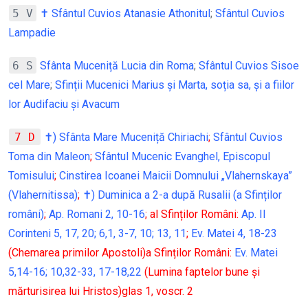
5 V
✝ Sfântul Cuvios Atanasie Athonitul
;
Sfântul Cuvios
Lampadie
6 S
Sfânta Muceniță Lucia din Roma
;
Sfântul Cuvios Sisoe
cel Mare
;
Sfinții Mucenici Marius și Marta, soția sa, și a fiilor
lor Audifaciu și Avacum
7 D
✝) Sfânta Mare Muceniță Chiriachi
;
Sfântul Cuvios
Toma din Maleon
;
Sfântul Mucenic Evanghel, Episcopul
Tomisului
;
Cinstirea Icoanei Maicii Domnului „Vlahernskaya”
(Vlahernitissa)
;
✝) Duminica a 2-a după Rusalii (a Sfinților
români)
;
Ap. Romani 2, 10-16
; al Sfinților Români:
Ap. II
Corinteni 5, 17, 20; 6,1, 3-7, 10; 13, 11
;
Ev. Matei 4, 18-23
(Chemarea primilor Apostoli)a Sfinților Români:
Ev. Matei
5,14-16; 10,32-33, 17-18,22
(Lumina faptelor bune și
mărturisirea lui Hristos)glas 1, voscr. 2