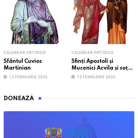
CALENDAR ORTODOX
CALENDAR ORTODOX
Sfântul Cuvios
Sfinți Apostoli și
Martinian
Mucenici Acvila și soția
sa, Priscila
13 FEBRUARIE 2026
13 FEBRUARIE 2026
DONEAZĂ