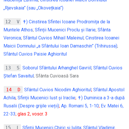
„Rjevskaia” (sau „Okovețkaia”)
12 V
✝) Cinstirea Sfintei Icoane Prodromița de la
Muntele Athos
;
Sfinții Mucenici Proclu și Ilarie
;
Sfânta
Veronica
;
Sfântul Cuvios Mihail Maleinul
;
Cinstirea Icoanei
Maicii Domnului „a Sfântului Ioan Damaschin” (Trihirussa)
;
Sfântul Cuvios Paisie Aghioritul
13 S
Soborul Sfântului Arhanghel Gavriil
;
Sfântul Cuvios
Ștefan Savaitul
; Sfânta Cuvioasă Sara
14 D
Sfântul Cuvios Nicodim Aghioritul
;
Sfântul Apostol
Achila
;
Sfinții Mucenici Iust şi Iraclie
;
✝) Duminica a 3-a după
Rusalii (Despre grijile vieții)
;
Ap. Romani 5, 1-10
;
Ev. Matei 6,
22-33
; glas 2, voscr. 3
15 L
Sfinții Mucenici Chiric și Iulita
;
Sfântul Vladimir,