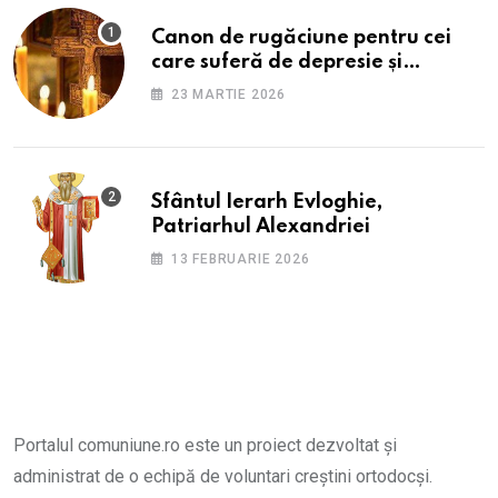
Canon de rugăciune pentru cei
care suferă de depresie și
anxietate
23 MARTIE 2026
Sfântul Ierarh Evloghie,
Patriarhul Alexandriei
13 FEBRUARIE 2026
Portalul comuniune.ro este un proiect dezvoltat și
administrat de o echipă de voluntari creștini ortodocși.