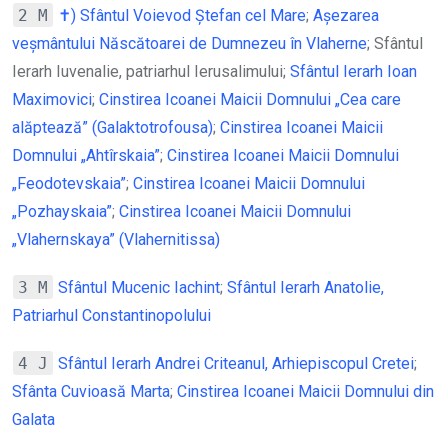
2 M
✝) Sfântul Voievod Ștefan cel Mare
;
Așezarea
veșmântului Născătoarei de Dumnezeu în Vlaherne
; Sfântul
Ierarh Iuvenalie, patriarhul Ierusalimului;
Sfântul Ierarh Ioan
Maximovici
;
Cinstirea Icoanei Maicii Domnului „Cea care
alăptează” (Galaktotrofousa)
;
Cinstirea Icoanei Maicii
Domnului „Ahtîrskaia”
;
Cinstirea Icoanei Maicii Domnului
„Feodotevskaia”
;
Cinstirea Icoanei Maicii Domnului
„Pozhayskaia”
;
Cinstirea Icoanei Maicii Domnului
„Vlahernskaya” (Vlahernitissa)
3 M
Sfântul Mucenic Iachint
;
Sfântul Ierarh Anatolie,
Patriarhul Constantinopolului
4 J
Sfântul Ierarh Andrei Criteanul, Arhiepiscopul Cretei
;
Sfânta Cuvioasă Marta
;
Cinstirea Icoanei Maicii Domnului din
Galata