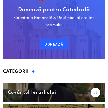
Donează pentru Catedrală
Catedrala Națională & Un simbol al eroilor
neamului
DONEAZĂ
CATEGORII
Calendar Ortodox
762
Cuvântul Ierarhului
59