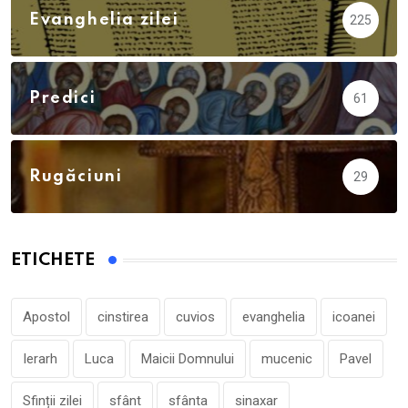
Evanghelia zilei
225
Predici
61
Rugăciuni
29
ETICHETE
Apostol
cinstirea
cuvios
evanghelia
icoanei
Ierarh
Luca
Maicii Domnului
mucenic
Pavel
Sfinții zilei
sfânt
sfânta
sinaxar