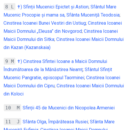
8 L
✝) Sfinții Mucenici Epictet și Astion
;
Sfântul Mare
Mucenic Procopie și mama sa, Sfânta Muceniță Teodosia
;
Cinstirea Icoanei Bunei Vestiri din Ustiug
;
Cinstirea Icoanei
Maicii Domnului „Eleusa” din Novgorod
;
Cinstirea Icoanei
Maicii Domnului din Sitka
;
Cinstirea Icoanei Maicii Domnului
din Kazan (Kazanskaia)
9 M
✝) Cinstirea Sfintei Icoane a Maicii Domnului
Îndrumătoarea de la Mănăstirea Neamț
;
Sfântul Sfințit
Mucenic Pangratie, episcopul Taorminei
;
Cinstirea Icoanei
Maicii Domnului din Cipru
;
Cinstirea Icoanei Maicii Domnului
din Koloci
10 M
Sfinții 45 de Mucenici din Nicopolea Armeniei
11 J
Sfânta Olga, Împărăteasa Rusiei
;
Sfânta Mare
Muceniță Eufimia
;
Cinstirea Icoanei Maicii Domnului