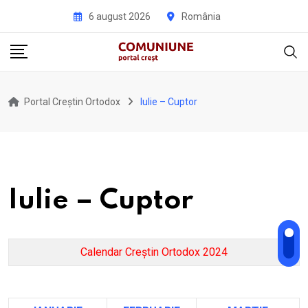
Skip
6 august 2026
România
to
content
Portal Creștin Ortodox
Iulie – Cuptor
Iulie – Cuptor
Calendar Creștin Ortodox 2024