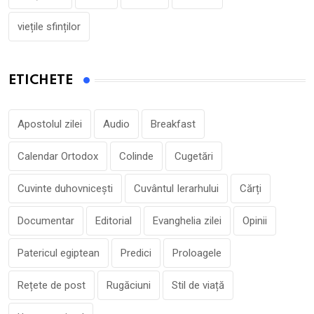
viețile sfinților
ETICHETE
Apostolul zilei
Audio
Breakfast
Calendar Ortodox
Colinde
Cugetări
Cuvinte duhovnicești
Cuvântul Ierarhului
Cărți
Documentar
Editorial
Evanghelia zilei
Opinii
Patericul egiptean
Predici
Proloagele
Rețete de post
Rugăciuni
Stil de viață