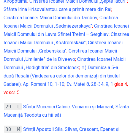
Xiropotamu
;
Cinstirea Icoanei Maicii Domnului „Șapte lacuri”
;
Sfânta Irina Hrisovalantou, care a primit mere din Rai
;
Cinstirea Icoanei Maicii Domnului din Tambov
;
Cinstirea
Icoanei Maicii Domnului „Sedmiezerskaya”
;
Cinstirea Icoanei
Maicii Domnului din Lavra Sfintei Treimi – Serghiev
;
Cinstirea
Icoanei Maicii Domnului „Kostromskaia”
;
Cinstirea Icoanei
Maicii Domnului „Grebenskaia”
;
Cinstirea Icoanei Maicii
Domnului „Umilenie” de la Diveevo
;
Cinstirea Icoanei Maicii
Domnului „Hodighitria” din Smolensk
;
✝) Duminica a 5-a
după Rusalii (Vindecarea celor doi demonizați din ținutul
Gadarei)
;
Ap. Romani 10, 1-10
;
Ev. Matei 8, 28-34; 9, 1
glas 4,
voscr. 5
29 L
Sfinții Mucenici Calinic, Veniamin și Mamant
;
Sfânta
Muceniță Teodota cu fiii săi
30 M
Sfinții Apostoli Sila, Silvan, Crescent, Epenet și