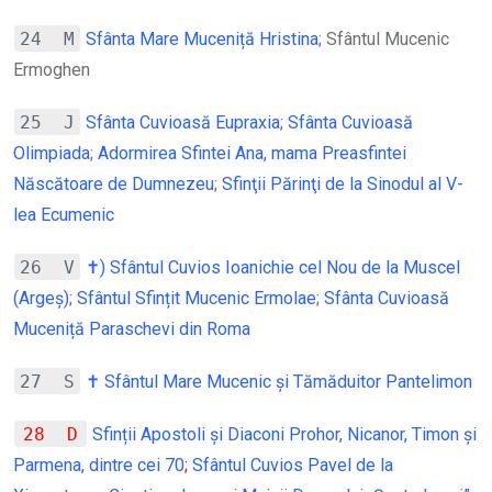
24 M
Sfânta Mare Muceniță Hristina
; Sfântul Mucenic
Ermoghen
25 J
Sfânta Cuvioasă Eupraxia
;
Sfânta Cuvioasă
Olimpiada
;
Adormirea Sfintei Ana, mama Preasfintei
Născătoare de Dumnezeu
;
Sfinţii Părinţi de la Sinodul al V-
lea Ecumenic
26 V
✝) Sfântul Cuvios Ioanichie cel Nou de la Muscel
(Argeș)
;
Sfântul Sfințit Mucenic Ermolae
;
Sfânta Cuvioasă
Muceniță Paraschevi din Roma
27 S
✝ Sfântul Mare Mucenic și Tămăduitor Pantelimon
28 D
Sfinții Apostoli și Diaconi Prohor, Nicanor, Timon și
Parmena, dintre cei 70
;
Sfântul Cuvios Pavel de la