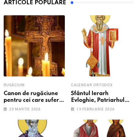
ARTICOLE POPULARE
RUGĂCIUNI
CALENDAR ORTODOX
Canon de rugăciune
Sfântul Ierarh
pentru cei care suferă
Evloghie, Patriarhul
de depresie și
Alexandriei
23 MARTIE 2026
13 FEBRUARIE 2026
anxietate