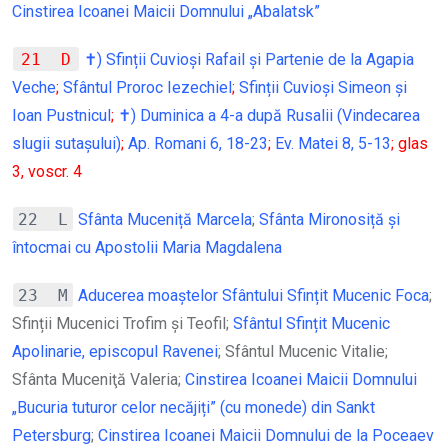
Cinstirea Icoanei Maicii Domnului „Abalatsk”
21 D
✝) Sfinții Cuvioși Rafail și Partenie de la Agapia
Veche
;
Sfântul Proroc Iezechiel
;
Sfinții Cuvioși Simeon și
Ioan Pustnicul
;
✝) Duminica a 4-a după Rusalii (Vindecarea
slugii sutașului)
;
Ap. Romani 6, 18-23
;
Ev. Matei 8, 5-13
; glas
3, voscr. 4
22 L
Sfânta Muceniță Marcela
;
Sfânta Mironosiță și
întocmai cu Apostolii Maria Magdalena
23 M
Aducerea moaștelor Sfântului Sfințit Mucenic Foca
;
Sfinții Mucenici Trofim și Teofil;
Sfântul Sfințit Mucenic
Apolinarie, episcopul Ravenei
; Sfântul Mucenic Vitalie;
Sfânta Muceniţă Valeria;
Cinstirea Icoanei Maicii Domnului
„Bucuria tuturor celor necăjiți” (cu monede) din Sankt
Petersburg
;
Cinstirea Icoanei Maicii Domnului de la Poceaev