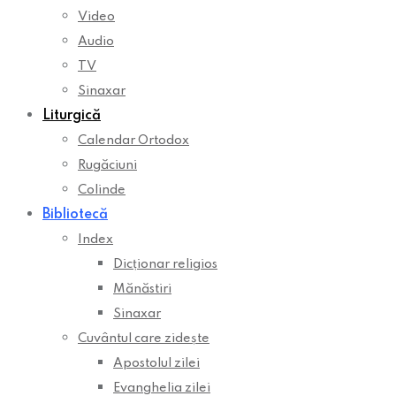
Video
Audio
TV
Sinaxar
Liturgică
Calendar Ortodox
Rugăciuni
Colinde
Bibliotecă
Index
Dicționar religios
Mănăstiri
Sinaxar
Cuvântul care zidește
Apostolul zilei
Evanghelia zilei