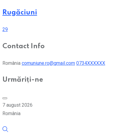
Rugăciuni
29
Contact Info
România
comuniune.ro@gmail.com
0734XXXXXX
Urmăriți-ne
7 august 2026
România