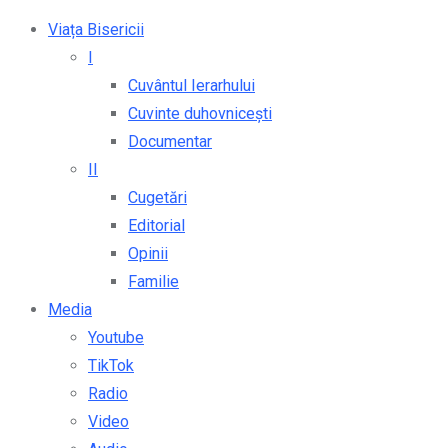
Viața Bisericii
I
Cuvântul Ierarhului
Cuvinte duhovnicești
Documentar
II
Cugetări
Editorial
Opinii
Familie
Media
Youtube
TikTok
Radio
Video