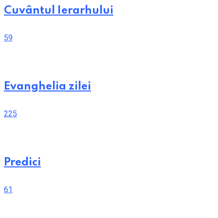
Cuvântul Ierarhului
59
Evanghelia zilei
225
Predici
61