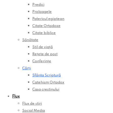
Predici
Proloagele
Patericul egiptean
Citate Ortodoxe
Citate biblice
Sănătate
Stil de viață
Rețete de post
Conferințe
Cărți
Sfânta Scriptură
Catehism Ortodox
Casa crestinului
Flux
Flux de știri
Social Media