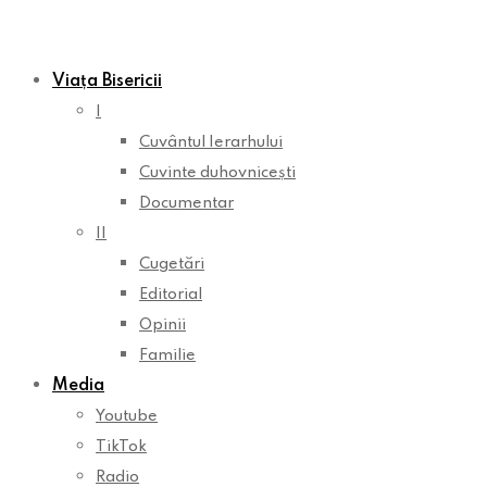
Viața Bisericii
I
Cuvântul Ierarhului
Cuvinte duhovnicești
Documentar
II
Cugetări
Editorial
Opinii
Familie
Media
Youtube
TikTok
Radio