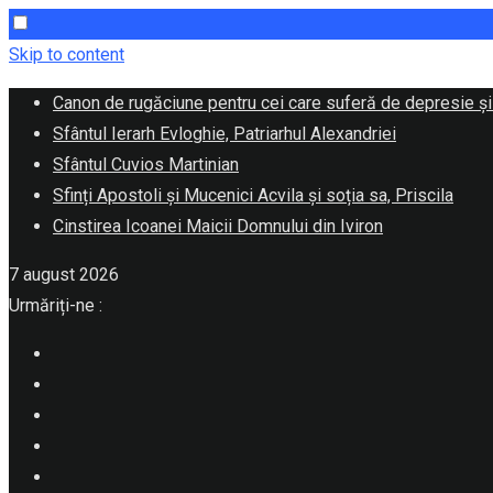
Skip to content
Canon de rugăciune pentru cei care suferă de depresie și
Sfântul Ierarh Evloghie, Patriarhul Alexandriei
Sfântul Cuvios Martinian
Sfinți Apostoli și Mucenici Acvila și soția sa, Priscila
Cinstirea Icoanei Maicii Domnului din Iviron
7 august 2026
Urmăriți-ne :