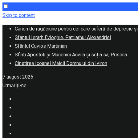
Skip to content
Canon de rugăciune pentru cei care suferă de depresie și
Sfântul Ierarh Evloghie, Patriarhul Alexandriei
Sfântul Cuvios Martinian
Sfinți Apostoli și Mucenici Acvila și soția sa, Priscila
Cinstirea Icoanei Maicii Domnului din Iviron
7 august 2026
Urmăriți-ne :