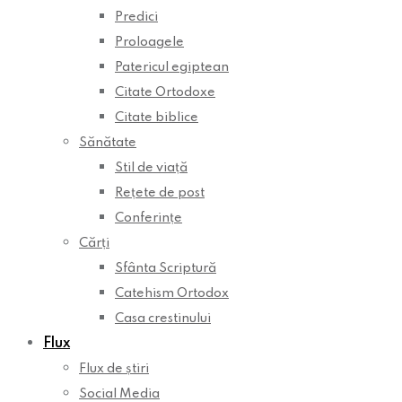
Predici
Proloagele
Patericul egiptean
Citate Ortodoxe
Citate biblice
Sănătate
Stil de viață
Rețete de post
Conferințe
Cărți
Sfânta Scriptură
Catehism Ortodox
Casa crestinului
Flux
Flux de știri
Social Media