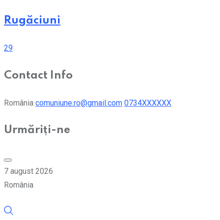
Rugăciuni
29
Contact Info
România
comuniune.ro@gmail.com
0734XXXXXX
Urmăriți-ne
7 august 2026
România