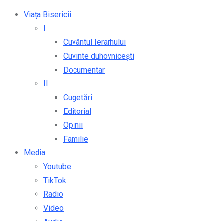
Viața Bisericii
I
Cuvântul Ierarhului
Cuvinte duhovnicești
Documentar
II
Cugetări
Editorial
Opinii
Familie
Media
Youtube
TikTok
Radio
Video