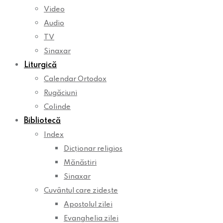
Video
Audio
TV
Sinaxar
Liturgică
Calendar Ortodox
Rugăciuni
Colinde
Bibliotecă
Index
Dicționar religios
Mănăstiri
Sinaxar
Cuvântul care zidește
Apostolul zilei
Evanghelia zilei