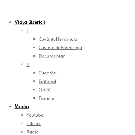
Viața Bisericii
I
Cuvântul Ierarhului
Cuvinte duhovnicești
Documentar
II
Cugetări
Editorial
Opinii
Familie
Media
Youtube
TikTok
Radio