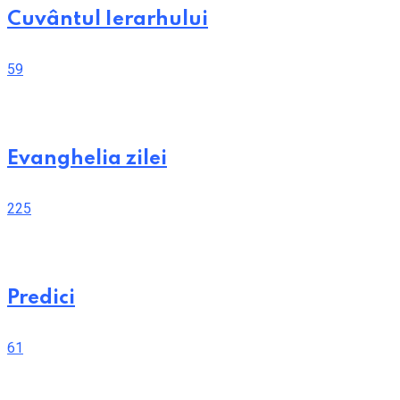
Cuvântul Ierarhului
59
Evanghelia zilei
225
Predici
61