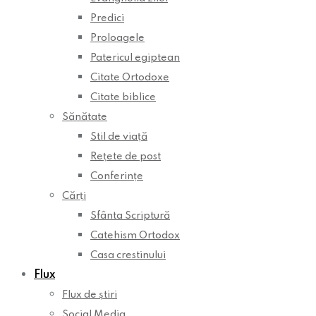
Predici
Proloagele
Patericul egiptean
Citate Ortodoxe
Citate biblice
Sănătate
Stil de viață
Rețete de post
Conferințe
Cărți
Sfânta Scriptură
Catehism Ortodox
Casa crestinului
Flux
Flux de știri
Social Media