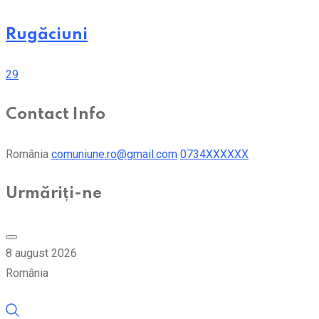
Rugăciuni
29
Contact Info
România
comuniune.ro@gmail.com
0734XXXXXX
Urmăriți-ne
8 august 2026
România