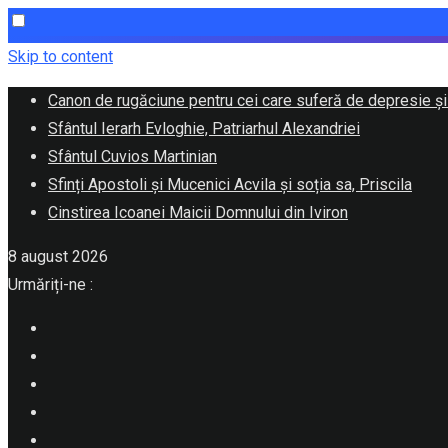
Skip to content
Canon de rugăciune pentru cei care suferă de depresie și
Sfântul Ierarh Evloghie, Patriarhul Alexandriei
Sfântul Cuvios Martinian
Sfinți Apostoli și Mucenici Acvila și soția sa, Priscila
Cinstirea Icoanei Maicii Domnului din Iviron
8 august 2026
Urmăriți-ne :