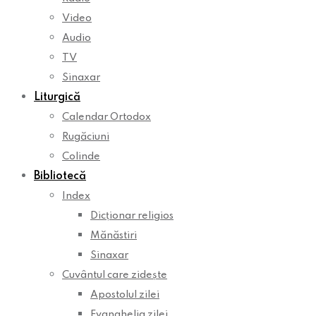
Video
Audio
TV
Sinaxar
Liturgică
Calendar Ortodox
Rugăciuni
Colinde
Bibliotecă
Index
Dicționar religios
Mănăstiri
Sinaxar
Cuvântul care zidește
Apostolul zilei
Evanghelia zilei