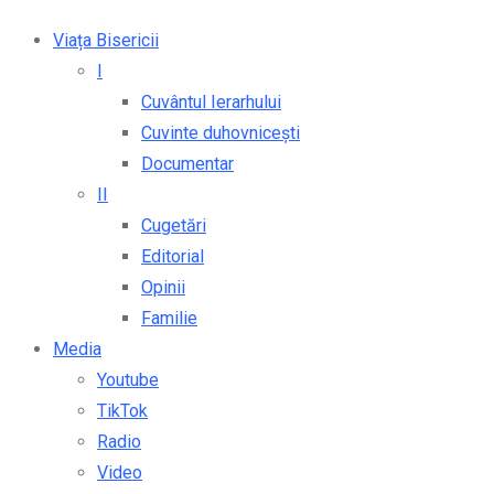
Viața Bisericii
I
Cuvântul Ierarhului
Cuvinte duhovnicești
Documentar
II
Cugetări
Editorial
Opinii
Familie
Media
Youtube
TikTok
Radio
Video