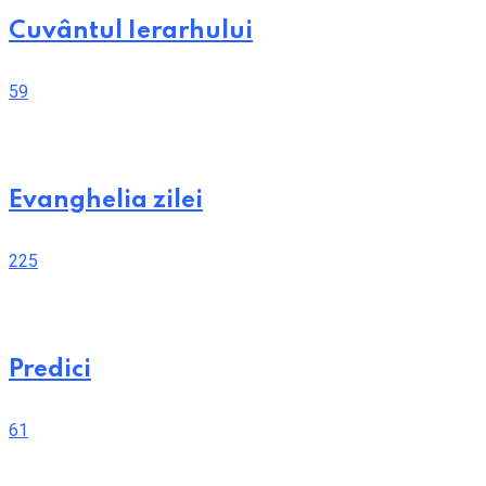
Cuvântul Ierarhului
59
Evanghelia zilei
225
Predici
61