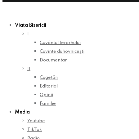
Viața Bisericii
I
Cuvântul Ierarhului
Cuvinte duhovnicești
Documentar
II
Cugetări
Editorial
Opinii
Familie
Media
Youtube
TikTok
Radio