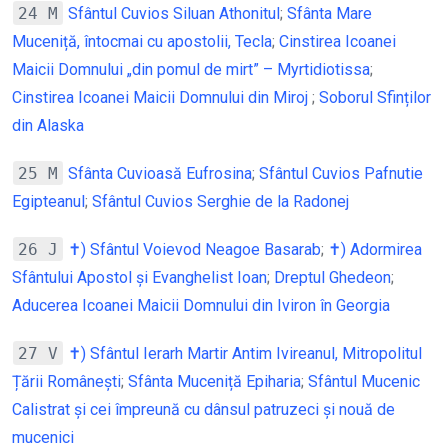
24 M
Sfântul Cuvios Siluan Athonitul
;
Sfânta Mare
Muceniță, întocmai cu apostolii, Tecla
;
Cinstirea Icoanei
Maicii Domnului „din pomul de mirt” – Myrtidiotissa
;
Cinstirea Icoanei Maicii Domnului din Miroj
;
Soborul Sfinților
din Alaska
25 M
Sfânta Cuvioasă Eufrosina
;
Sfântul Cuvios Pafnutie
Egipteanul
;
Sfântul Cuvios Serghie de la Radonej
26 J
✝) Sfântul Voievod Neagoe Basarab
;
✝) Adormirea
Sfântului Apostol și Evanghelist Ioan
;
Dreptul Ghedeon
;
Aducerea Icoanei Maicii Domnului din Iviron în Georgia
27 V
✝) Sfântul Ierarh Martir Antim Ivireanul, Mitropolitul
Țării Românești
;
Sfânta Muceniță Epiharia
;
Sfântul Mucenic
Calistrat și cei împreună cu dânsul patruzeci și nouă de
mucenici