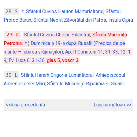
28 S
✝ Sfântul Cuvios Hariton Mărturisitorul
;
Sfântul
Proroc Baruh
;
Sfântul Neofit Zăvorâtul din Pafos, insula Cipru
29 D
Sfântul Cuvios Chiriac Sihastrul
; Sfânta Muceniţă
Petronia;
✝) Duminica a 19-a după Rusalii (Predica de pe
munte – Iubirea vrăjmașilor)
;
Ap. II Corinteni 11, 31-33; 12, 1-
9
;
Ev. Luca 6, 31-36
; glas 5, voscr. 3
30 L
Sfântul Ierarh Grigorie Luminătorul, Arhiepiscopul
Armeniei celei Mari
;
Sfintele Mucenițe Ripsimia și Gaiani
<<luna precedentă
Luna următoare>>