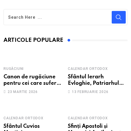
ARTICOLE POPULARE
RUGĂCIUNI
CALENDAR ORTODOX
Canon de rugăciune
Sfântul Ierarh
pentru cei care suferă
Evloghie, Patriarhul
de depresie și
Alexandriei
23 MARTIE 2026
13 FEBRUARIE 2026
anxietate
CALENDAR ORTODOX
CALENDAR ORTODOX
Sfântul Cuvios
Sfinți Apostoli și