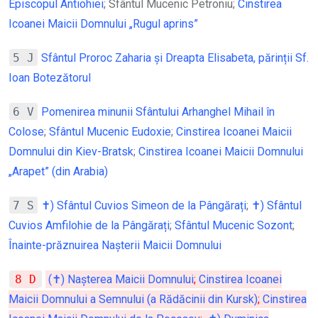
Episcopul Antiohiei
; Sfântul Mucenic Petroniu;
Cinstirea
Icoanei Maicii Domnului „Rugul aprins”
5 J
Sfântul Proroc Zaharia și Dreapta Elisabeta, părinții Sf.
Ioan Botezătorul
6 V
Pomenirea minunii Sfântului Arhanghel Mihail în
Colose
;
Sfântul Mucenic Eudoxie
;
Cinstirea Icoanei Maicii
Domnului din Kiev-Bratsk
;
Cinstirea Icoanei Maicii Domnului
„Arapet” (din Arabia)
7 S
✝) Sfântul Cuvios Simeon de la Pângărați
;
✝) Sfântul
Cuvios Amfilohie de la Pângărați
;
Sfântul Mucenic Sozont
;
Înainte-prăznuirea Naşterii Maicii Domnului
8 D
(✝) Nașterea Maicii Domnului
;
Cinstirea Icoanei
Maicii Domnului a Semnului (a Rădăcinii din Kursk)
;
Cinstirea