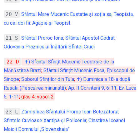
20 V
Sfântul Mare Mucenic Eustatie și soția sa, Teopista,
cu cei doi fii: Agapie și Teopist
21 S
Sfântul Proroc Iona
;
Sfântul Apostol Codrat
;
Odovania Praznicului Înălţării Sfintei Cruci
22 D
✝) Sfântul Sfințit Mucenic Teodosie de la
Mănăstirea Brazi
;
Sfântul Sfințit Mucenic Foca, Episcopul de
Sinope
;
Soborul Sfinților din Tula
;
✝) Duminica a 18-a după
Rusalii (Pescuirea minunată)
;
Ap. II Corinteni 9, 6-11
;
Ev. Luca
5, 1-11
; glas 4, voscr. 2
23 L
Zămislirea Sfântului Proroc Ioan Botezătorul
;
Sfintele Cuvioase Xantipa și Polixenia
;
Cinstirea Icoanei
Maicii Domnului „Slovenskaia”