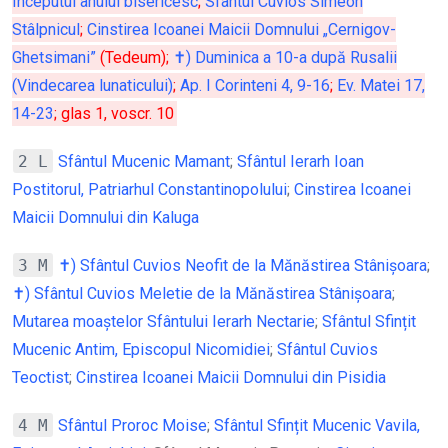
Începutul anului bisericesc
;
Sfântul Cuvios Simeon
Stâlpnicul
;
Cinstirea Icoanei Maicii Domnului „Cernigov-
Ghetsimani”
(Tedeum);
✝) Duminica a 10-a după Rusalii
(Vindecarea lunaticului)
;
Ap. I Corinteni 4, 9-16
;
Ev. Matei 17,
14-23
; glas 1, voscr. 10
2 L
Sfântul Mucenic Mamant
;
Sfântul Ierarh Ioan
Postitorul, Patriarhul Constantinopolului
;
Cinstirea Icoanei
Maicii Domnului din Kaluga
3 M
✝) Sfântul Cuvios Neofit de la Mănăstirea Stânișoara
;
✝) Sfântul Cuvios Meletie de la Mănăstirea Stânișoara
;
Mutarea moaștelor Sfântului Ierarh Nectarie
;
Sfântul Sfințit
Mucenic Antim, Episcopul Nicomidiei
;
Sfântul Cuvios
Teoctist
;
Cinstirea Icoanei Maicii Domnului din Pisidia
4 M
Sfântul Proroc Moise
;
Sfântul Sfințit Mucenic Vavila,