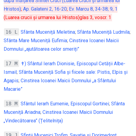
după Înălțarea Sfintei Cruci (Luarea Crucii și urmarea lui
Hristos)
;
Ap. Galateni 2, 16-20
;
Ev. Marcu 8, 34-38; 9, 1
(Luarea crucii și urmarea lui Hristos)glas 3, voscr. 1
16 L
Sfânta Muceniță Meletina
;
Sfânta Muceniță Ludmila
;
Sfânta Mare Muceniță Eufimia
;
Cinstirea Icoanei Maicii
Domnului „ajutătoarea celor smeriți”
17 M
✝) Sfântul Ierarh Dionisie, Episcopul Cetății Albe-
Ismail
;
Sfânta Muceniță Sofia și fiicele sale: Pistis, Elpis și
Agapis
;
Cinstirea Icoanei Maicii Domnului „a Sfântului
Macarie”
18 M
Sfântul Ierarh Eumenie, Episcopul Gortinei
;
Sfânta
Muceniță Ariadna
;
Cinstirea Icoanei Maicii Domnului
„Vindecătoarea” (Țelitelnița)
19 J
Sfinții Mucenici Trofim, Savatie și Dorimedont