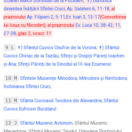
Icoanei Maicii Domnului de la Poceaev
;
✝) Duminica
dinaintea Înălțării Sfintei Cruci
;
Ap. Galateni 6, 11-18
; al
praznicului
Ap. Filipeni 2, 5-11
;
Ev. Ioan 3, 13-17
(Convorbirea
lui Iisus cu Nicodim); al praznicului
Ev. Luca 10, 38-42; 11,
27-28
; glas 2, voscr. 11
9 L
✝) Sfântul Cuvios Onufrie de la Vorona
;
✝) Sfântul
Cuvios Chiriac de la Tazlău
;
Sfinții și Drepții Părinți Ioachim
și Ana
;
Sfinţii Părinţi de la Sinodul al III-lea Ecumenic
10 M
Sfintele Mucenițe Minodora, Mitrodora și Nimfodora
;
Închinarea Sfintei Cruci
;
11 M
Sfânta Cuvioasă Teodora din Alexandria
;
Sfântul
Cuvios Eufrosin Bucătarul
12 J
Sfântul Mucenic Avtonom
; Sfântul Mucenic
Macedonie; Sfântul Mucenic Teodul; Odovania Praznicului