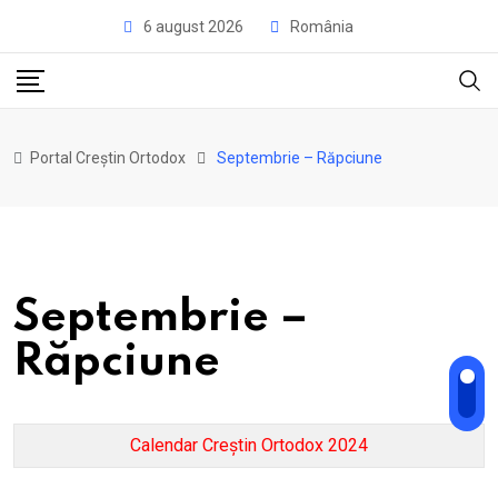
Skip
6 august 2026
România
to
content
Portal Creștin Ortodox
Septembrie – Răpciune
Septembrie –
Răpciune
Calendar Creștin Ortodox 2024