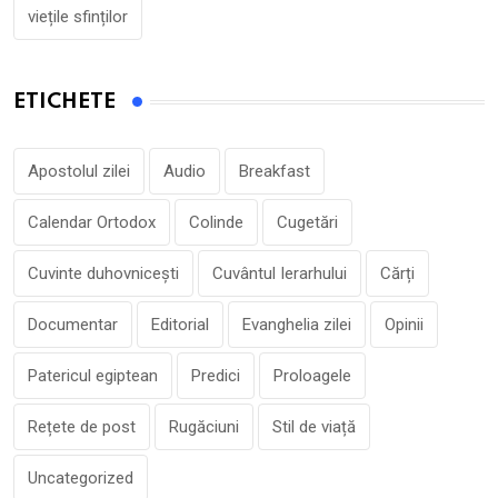
viețile sfinților
ETICHETE
Apostolul zilei
Audio
Breakfast
Calendar Ortodox
Colinde
Cugetări
Cuvinte duhovnicești
Cuvântul Ierarhului
Cărți
Documentar
Editorial
Evanghelia zilei
Opinii
Patericul egiptean
Predici
Proloagele
Rețete de post
Rugăciuni
Stil de viață
Uncategorized