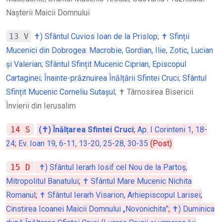
Naşterii Maicii Domnului
13 V
✝) Sfântul Cuvios Ioan de la Prislop
;
✝ Sfinții
Mucenici din Dobrogea: Macrobie, Gordian, Ilie, Zotic, Lucian
și Valerian
;
Sfântul Sfințit Mucenic Ciprian, Episcopul
Cartaginei
;
Înainte-prăznuirea Înălțării Sfintei Cruci
;
Sfântul
Sfințit Mucenic Corneliu Sutașul
; ✝ Târnosirea Bisericii
Învierii din Ierusalim
14 S
(✝) Înălțarea Sfintei Cruci
;
Ap. I Corinteni 1, 18-
24
;
Ev. Ioan 19, 6-11, 13-20, 25-28, 30-35
(Post)
15 D
✝) Sfântul Ierarh Iosif cel Nou de la Partoș,
Mitropolitul Banatului
;
✝ Sfântul Mare Mucenic Nichita
Romanul
;
✝ Sfântul Ierarh Visarion, Arhiepiscopul Larisei
;
Cinstirea Icoanei Maicii Domnului „Novonichita”
;
✝) Duminica