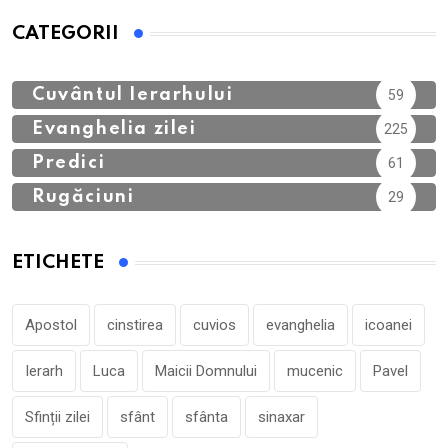
CATEGORII
Calendar Ortodox
762
Cuvântul Ierarhului
59
Evanghelia zilei
225
Predici
61
Rugăciuni
29
ETICHETE
Apostol
cinstirea
cuvios
evanghelia
icoanei
Ierarh
Luca
Maicii Domnului
mucenic
Pavel
Sfinții zilei
sfânt
sfânta
sinaxar