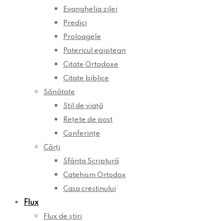
Evanghelia zilei
Predici
Proloagele
Patericul egiptean
Citate Ortodoxe
Citate biblice
Sănătate
Stil de viață
Rețete de post
Conferințe
Cărți
Sfânta Scriptură
Catehism Ortodox
Casa crestinului
Flux
Flux de știri