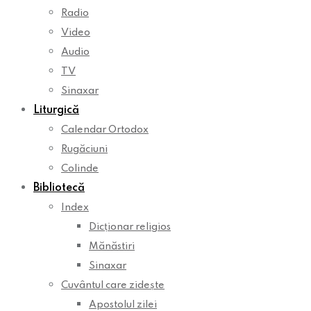
Radio
Video
Audio
TV
Sinaxar
Liturgică
Calendar Ortodox
Rugăciuni
Colinde
Bibliotecă
Index
Dicționar religios
Mănăstiri
Sinaxar
Cuvântul care zidește
Apostolul zilei