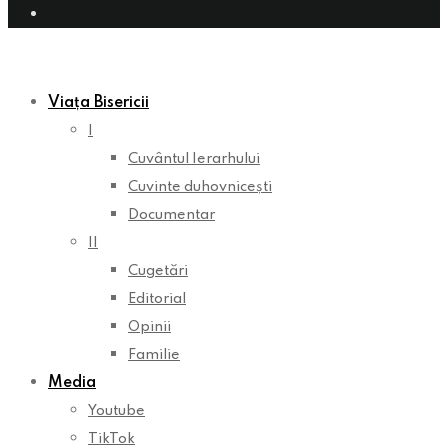
Viața Bisericii
I
Cuvântul Ierarhului
Cuvinte duhovnicești
Documentar
II
Cugetări
Editorial
Opinii
Familie
Media
Youtube
TikTok