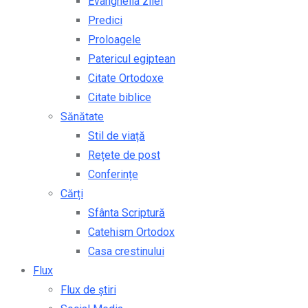
Evanghelia zilei
Predici
Proloagele
Patericul egiptean
Citate Ortodoxe
Citate biblice
Sănătate
Stil de viață
Rețete de post
Conferințe
Cărți
Sfânta Scriptură
Catehism Ortodox
Casa crestinului
Flux
Flux de știri