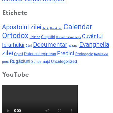
Etichete
Calendar
Apostolul zilei
Audio
Breakfast
Ortodox
Cuvântul
Cugetări
Colinde
Cuvinte duhovnicești
Evanghelia
Documentar
Ierarhului
Cărți
Editorial
zilei
Predici
Patericul egiptean
Proloagele
Opinii
Rețete de
Rugăciuni
Uncategorized
Stil de viață
post
YouTube