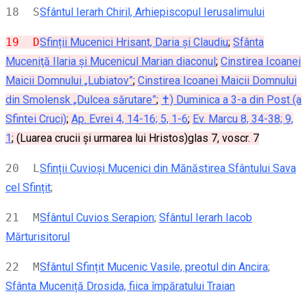
18 S
Sfântul Ierarh Chiril, Arhiepiscopul Ierusalimului
19 D
Sfinții Mucenici Hrisant, Daria și Claudiu
;
Sfânta
Muceniţă Ilaria și Mucenicul Marian diaconul
;
Cinstirea Icoanei
Maicii Domnului „Lubiatov”
;
Cinstirea Icoanei Maicii Domnului
din Smolensk „Dulcea sărutare”
;
✝) Duminica a 3-a din Post (a
Sfintei Cruci)
;
Ap. Evrei 4, 14-16; 5, 1-6
;
Ev. Marcu 8, 34-38; 9,
1
; (Luarea crucii și urmarea lui Hristos)glas 7, voscr. 7
20 L
Sfinții Cuvioși Mucenici din Mănăstirea Sfântului Sava
cel Sfințit
;
21 M
Sfântul Cuvios Serapion
;
Sfântul Ierarh Iacob
Mărturisitorul
22 M
Sfântul Sfințit Mucenic Vasile, preotul din Ancira
;
Sfânta Muceniță Drosida, fiica împăratului Traian