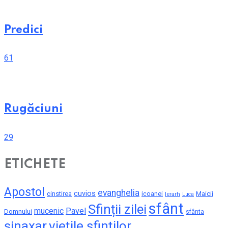
Predici
61
Rugăciuni
29
ETICHETE
Apostol
evanghelia
cuvios
cinstirea
icoanei
Maicii
Ierarh
Luca
sfânt
Sfinții zilei
mucenic
Pavel
Domnului
sfânta
sinaxar
viețile sfinților