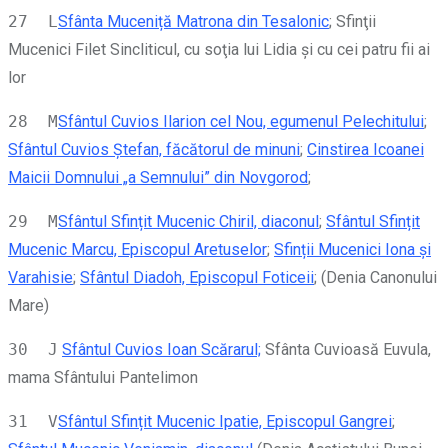
27 L
Sfânta Muceniță Matrona din Tesalonic
; Sfinţii
Mucenici Filet Sincliticul, cu soţia lui Lidia şi cu cei patru fii ai
lor
28 M
Sfântul Cuvios Ilarion cel Nou, egumenul Pelechitului
;
Sfântul Cuvios Ștefan, făcătorul de minuni
;
Cinstirea Icoanei
Maicii Domnului „a Semnului” din Novgorod
;
29 M
Sfântul Sfințit Mucenic Chiril, diaconul
;
Sfântul Sfințit
Mucenic Marcu, Episcopul Aretuselor
;
Sfinții Mucenici Iona și
Varahisie
;
Sfântul Diadoh, Episcopul Foticeii
; (Denia Canonului
Mare)
30 J
Sfântul Cuvios Ioan Scărarul;
Sfânta Cuvioasă Euvula,
mama Sfântului Pantelimon
31 V
Sfântul Sfințit Mucenic Ipatie, Episcopul Gangrei
;