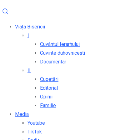
Viața Bisericii
I
Cuvântul Ierarhului
Cuvinte duhovnicești
Documentar
II
Cugetări
Editorial
Opinii
Familie
Media
Youtube
TikTok