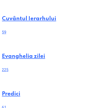
Cuvântul Ierarhului
59
Evanghelia zilei
225
Predici
61