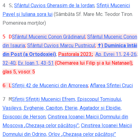
4 S
;
Sfântul Cuvios Gherasim de la Iordan
;
Sfinţii Mucenici
Pavel şi Iuliana sora lui
(Sâmbăta Sf. Mare Mc. Teodor Tiron.
Pomenirea morţilor)
5 D
Sfântul Mucenic Conon Grădinarul
;
Sfântul Mucenic Conon
din Isauria
;
Sfântul Cuvios Marcu Pustnicul
;
✝) Duminica întâi
din Post (a Ortodoxiei)
;
Pastorala 2023
;
Ap. Evrei 11, 24-26;
32-40
;
Ev. Ioan 1, 43-51
(Chemarea lui Filip și a lui Natanael);
glas 5, voscr. 5
6 L
Sfinții 42 de Mucenici din Amoreea
;
Aflarea Sfintei Cruci
7 M
Sfinții Sfinţiţi Mucenici Efrem, Episcopul Tomisului,
Vasilevs, Evghenie, Capiton, Eterie, Agatador şi Elpidie,
Episcopi de Herson
;
Cinstirea Icoanei Maicii Domnului din
Moscova „Chezașa celor păcătoși”
;
Cinstirea Icoanei Maicii
Domnului din Odrino, Orlov „Chezașa celor păcătoși”