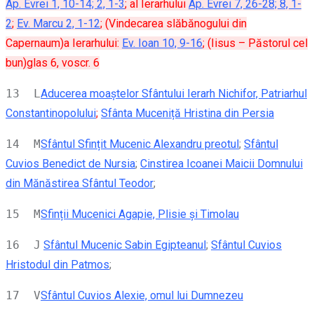
Ap. Evrei 1, 10-14; 2, 1-3
; al Ierarhului
Ap. Evrei 7, 26-28; 8, 1-
2
;
Ev. Marcu 2, 1-12
; (Vindecarea slăbănogului din
Capernaum)a Ierarhului:
Ev. Ioan 10, 9-16
; (Iisus – Păstorul cel
bun)glas 6, voscr. 6
13 L
Aducerea moaștelor Sfântului Ierarh Nichifor, Patriarhul
Constantinopolului
;
Sfânta Muceniță Hristina din Persia
14 M
Sfântul Sfințit Mucenic Alexandru preotul
;
Sfântul
Cuvios Benedict de Nursia
;
Cinstirea Icoanei Maicii Domnului
din Mănăstirea Sfântul Teodor
;
15 M
Sfinții Mucenici Agapie, Plisie şi Timolau
16 J
Sfântul Mucenic Sabin Egipteanul
;
Sfântul Cuvios
Hristodul din Patmos
;
17 V
Sfântul Cuvios Alexie, omul lui Dumnezeu