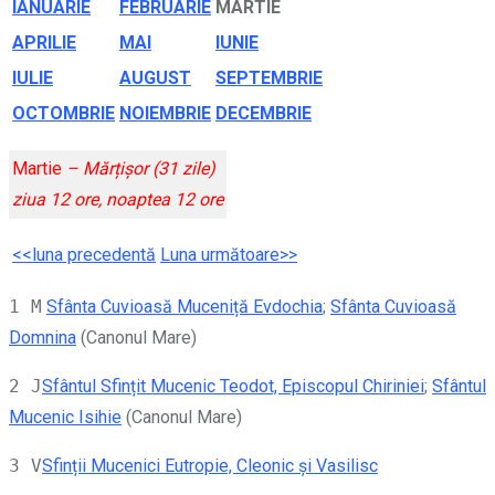
IANUARIE
FEBRUARIE
MARTIE
APRILIE
MAI
IUNIE
IULIE
AUGU
ST
SEPTEMBRIE
OCTOMBRIE
NOIEMBRIE
DECEMBRIE
Martie
–
Mărțișor (31 zile)
ziua 12 ore, noaptea 12 ore
<<luna precedentă
Luna următoare>>
1 M
Sfânta Cuvioasă Muceniță Evdochia
;
Sfânta Cuvioasă
Domnina
(Canonul Mare)
2 J
Sfântul Sfințit Mucenic Teodot, Episcopul Chiriniei
;
Sfântul
Mucenic Isihie
(Canonul Mare)
3 V
Sfinții Mucenici Eutropie, Cleonic și Vasilisc