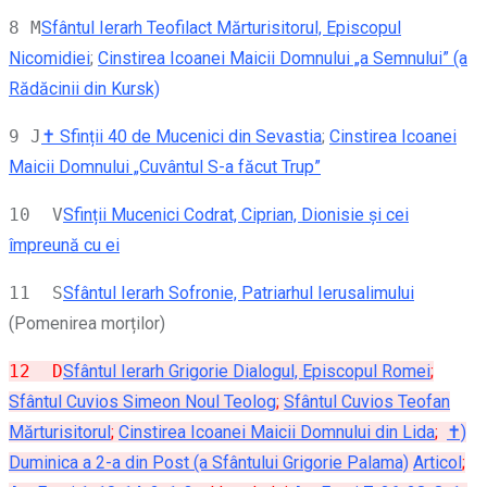
8 M
Sfântul Ierarh Teofilact Mărturisitorul, Episcopul
Nicomidiei
;
Cinstirea Icoanei Maicii Domnului „a Semnului” (a
Rădăcinii din Kursk)
9 J
✝ Sfinții 40 de Mucenici din Sevastia
;
Cinstirea Icoanei
Maicii Domnului „Cuvântul S-a făcut Trup”
10 V
Sfinții Mucenici Codrat, Ciprian, Dionisie şi cei
împreună cu ei
11 S
Sfântul Ierarh Sofronie, Patriarhul Ierusalimului
(Pomenirea morților)
12 D
Sfântul Ierarh Grigorie Dialogul, Episcopul Romei
;
Sfântul Cuvios Simeon Noul Teolog
;
Sfântul Cuvios Teofan
Mărturisitorul
;
Cinstirea Icoanei Maicii Domnului din Lida
;
✝)
Duminica a 2-a din Post (a Sfântului Grigorie Palama)
Articol
;