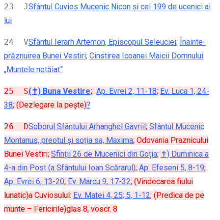
23 J
Sfântul Cuvios Mucenic Nicon și cei 199 de ucenici ai
lui
24 V
Sfântul Ierarh Artemon, Episcopul Seleuciei
;
Înainte-
prăznuirea Bunei Vestiri
;
Cinstirea Icoanei Maicii Domnului
„Muntele netăiat”
25 S
(✝) Buna Vestire
;
Ap. Evrei 2, 11-18
;
Ev. Luca 1, 24-
38
; (Dezlegare la pește)
?
26 D
Soborul Sfântului Arhanghel Gavriil
;
Sfântul Mucenic
Montanus, preotul şi soţia sa, Maxima
; Odovania Praznicului
Bunei Vestiri;
Sfinții 26 de Mucenici din Goția
;
✝) Duminica a
4-a din Post (a Sfântului Ioan Scărarul)
;
Ap. Efeseni 5, 8-19
;
Ap. Evrei 6, 13-20
;
Ev. Marcu 9, 17-32
; (Vindecarea fiului
lunatic)a Cuviosului:
Ev. Matei 4, 25; 5, 1-12
; (Predica de pe
munte – Fericirile)glas 8, voscr. 8