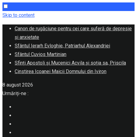
Skip to content
Canon de rugăciune pentru cei care suferă de depresie
și anxietate
Sfântul Ierarh Evloghie, Patriarhul Alexandriei
Sfântul Cuvios Martinian
Sfinți Apostoli și Mucenici Acvila și soția sa, Priscila
Cinstirea Icoanei Maicii Domnului din Iviron
8 august 2026
Urmăriți-ne :