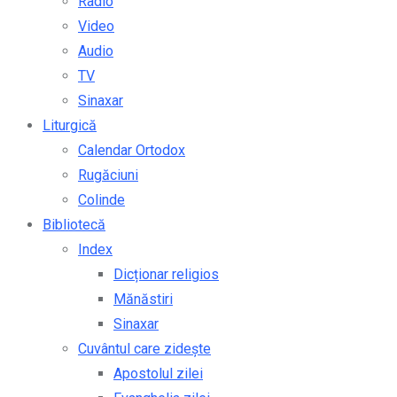
Radio
Video
Audio
TV
Sinaxar
Liturgică
Calendar Ortodox
Rugăciuni
Colinde
Bibliotecă
Index
Dicționar religios
Mănăstiri
Sinaxar
Cuvântul care zidește
Apostolul zilei