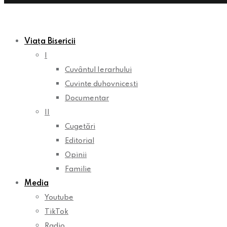
Viața Bisericii
I
Cuvântul Ierarhului
Cuvinte duhovnicești
Documentar
II
Cugetări
Editorial
Opinii
Familie
Media
Youtube
TikTok
Radio