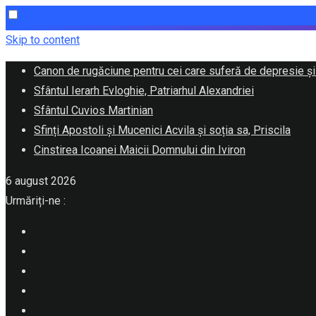
Skip to content
Canon de rugăciune pentru cei care suferă de depresie și
Sfântul Ierarh Evloghie, Patriarhul Alexandriei
Sfântul Cuvios Martinian
Sfinți Apostoli și Mucenici Acvila și soția sa, Priscila
Cinstirea Icoanei Maicii Domnului din Iviron
6 august 2026
Urmăriți-ne :