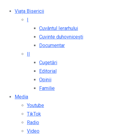
Viața Bisericii
I
Cuvântul Ierarhului
Cuvinte duhovnicești
Documentar
II
Cugetări
Editorial
Opinii
Familie
Media
Youtube
TikTok
Radio
Video