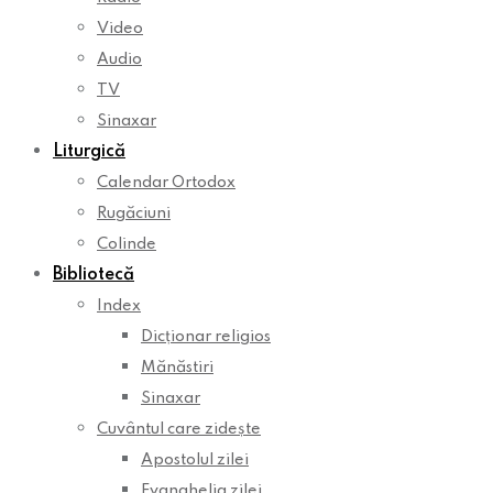
Video
Audio
TV
Sinaxar
Liturgică
Calendar Ortodox
Rugăciuni
Colinde
Bibliotecă
Index
Dicționar religios
Mănăstiri
Sinaxar
Cuvântul care zidește
Apostolul zilei
Evanghelia zilei