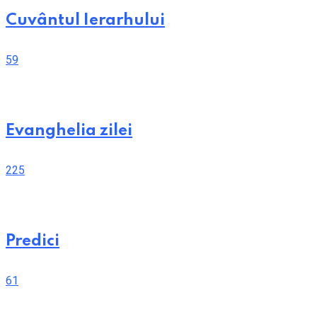
Cuvântul Ierarhului
59
Evanghelia zilei
225
Predici
61