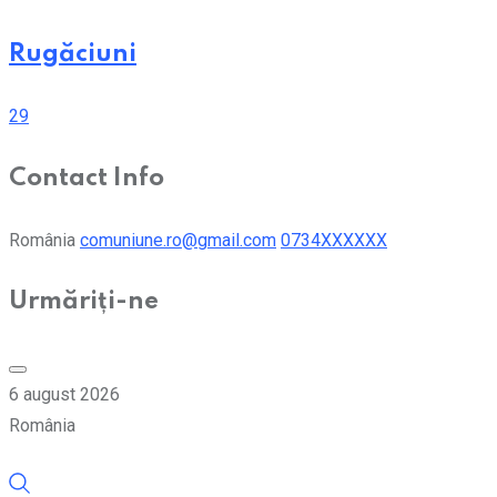
Rugăciuni
29
Contact Info
România
comuniune.ro@gmail.com
0734XXXXXX
Urmăriți-ne
6 august 2026
România