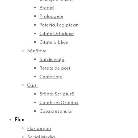
Predici
Proloagele
Patericul egiptean
Citate Ortodoxe
Citate biblice
Sănătate
Stil de viață
Rețete de post
Conferințe
Cărți
Sfânta Scriptură
Catehism Ortodox
Casa crestinului
Flux
Flux de știri
Social Media