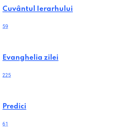
Cuvântul Ierarhului
59
Evanghelia zilei
225
Predici
61