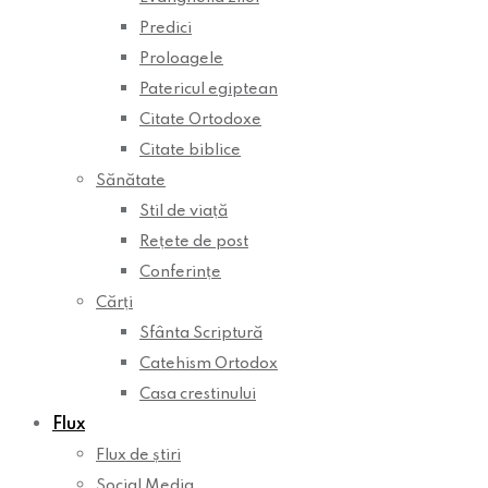
Predici
Proloagele
Patericul egiptean
Citate Ortodoxe
Citate biblice
Sănătate
Stil de viață
Rețete de post
Conferințe
Cărți
Sfânta Scriptură
Catehism Ortodox
Casa crestinului
Flux
Flux de știri
Social Media