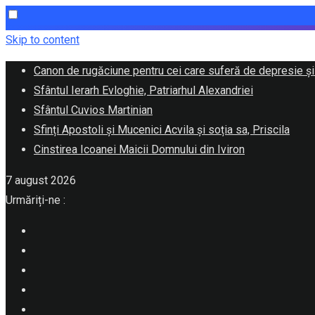
Skip to content
Canon de rugăciune pentru cei care suferă de depresie și
Sfântul Ierarh Evloghie, Patriarhul Alexandriei
Sfântul Cuvios Martinian
Sfinți Apostoli și Mucenici Acvila și soția sa, Priscila
Cinstirea Icoanei Maicii Domnului din Iviron
7 august 2026
Urmăriți-ne :