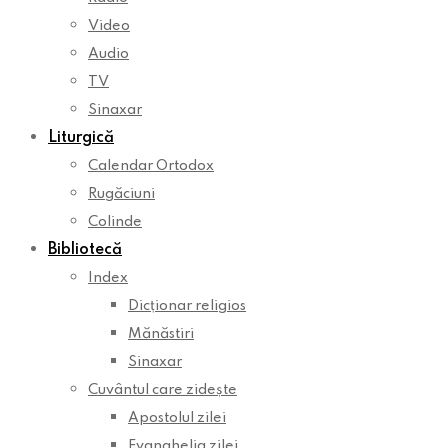
Video
Audio
TV
Sinaxar
Liturgică
Calendar Ortodox
Rugăciuni
Colinde
Bibliotecă
Index
Dicționar religios
Mănăstiri
Sinaxar
Cuvântul care zidește
Apostolul zilei
Evanghelia zilei