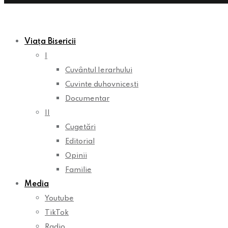
Viața Bisericii
I
Cuvântul Ierarhului
Cuvinte duhovnicești
Documentar
II
Cugetări
Editorial
Opinii
Familie
Media
Youtube
TikTok
Radio