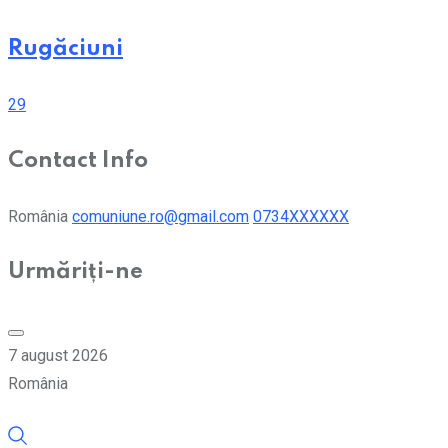
Rugăciuni
29
Contact Info
România
comuniune.ro@gmail.com
0734XXXXXX
Urmăriți-ne
7 august 2026
România