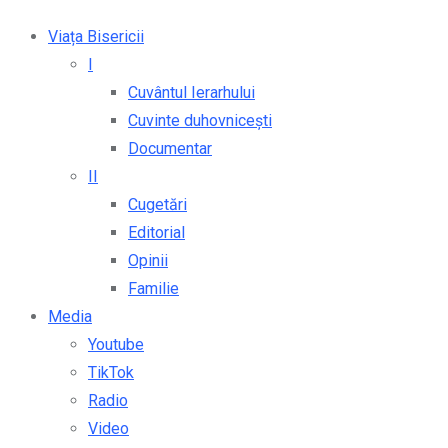
Viața Bisericii
I
Cuvântul Ierarhului
Cuvinte duhovnicești
Documentar
II
Cugetări
Editorial
Opinii
Familie
Media
Youtube
TikTok
Radio
Video