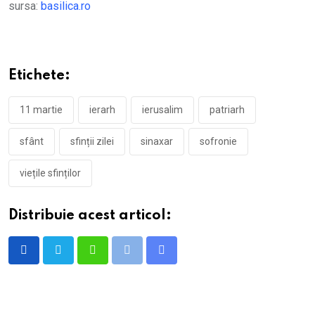
sursa:
basilica.ro
Etichete:
11 martie
ierarh
ierusalim
patriarh
sfânt
sfinții zilei
sinaxar
sofronie
viețile sfinților
Distribuie acest articol:
Whatsapp
Print
Share
via
Email