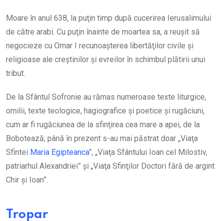
Moare în anul 638, la puţin timp după cucerirea Ierusalimului
de către arabi. Cu puţin înainte de moartea sa, a reuşit să
negocieze cu Omar I recunoaşterea libertăţilor civile şi
religioase ale creştinilor şi evreilor în schimbul plătirii unui
tribut.
De la Sfântul Sofronie au rămas numeroase texte liturgice,
omilii, texte teologice, hagiografice şi poetice şi rugăciuni,
cum ar fi rugăciunea de la sfinţirea cea mare a apei, de la
Bobotează; până în prezent s-au mai păstrat doar „Viaţa
Sfintei
Maria Egipteanca
”, „Viaţa Sfântului Ioan cel Milostiv,
patriarhul Alexandriei” şi „Viaţa Sfinţilor Doctori fără de argint
Chir şi Ioan”.
Tropar