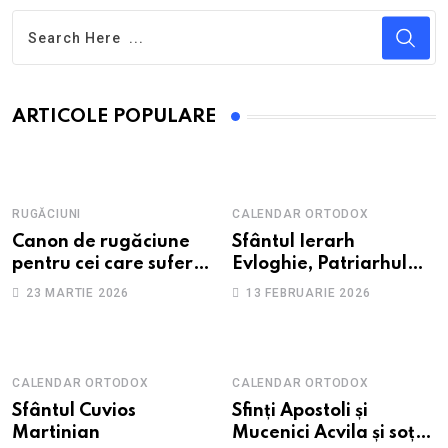
ARTICOLE POPULARE
RUGĂCIUNI
CALENDAR ORTODOX
Canon de rugăciune
Sfântul Ierarh
pentru cei care suferă
Evloghie, Patriarhul
de depresie și
Alexandriei
23 MARTIE 2026
13 FEBRUARIE 2026
anxietate
CALENDAR ORTODOX
CALENDAR ORTODOX
Sfântul Cuvios
Sfinți Apostoli și
Martinian
Mucenici Acvila și soția