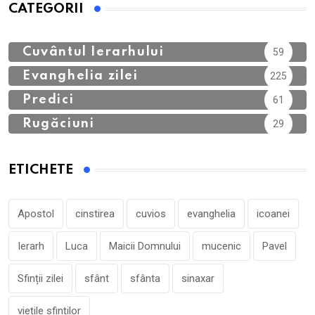
CATEGORII
Calendar Ortodox
762
Cuvântul Ierarhului
59
Evanghelia zilei
225
Predici
61
Rugăciuni
29
ETICHETE
Apostol
cinstirea
cuvios
evanghelia
icoanei
Ierarh
Luca
Maicii Domnului
mucenic
Pavel
Sfinții zilei
sfânt
sfânta
sinaxar
viețile sfinților