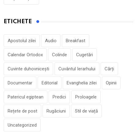
ETICHETE
Apostolul zilei
Audio
Breakfast
Calendar Ortodox
Colinde
Cugetări
Cuvinte duhovnicești
Cuvântul Ierarhului
Cărți
Documentar
Editorial
Evanghelia zilei
Opinii
Patericul egiptean
Predici
Proloagele
Rețete de post
Rugăciuni
Stil de viață
Uncategorized