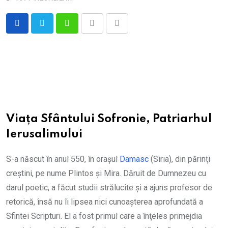
Whatsapp
Print
Share
via
Email
Viața Sfântului Sofronie, Patriarhul
Ierusalimului
S-a născut în anul 550, în oraşul
Damasc
(Siria), din părinţi
creştini, pe nume Plintos şi Mira. Dăruit de Dumnezeu cu
darul poetic, a făcut studii strălucite şi a ajuns profesor de
retorică, însă nu îi lipsea nici cunoaşterea aprofundată a
Sfintei Scripturi. El a fost primul care a înţeles primejdia