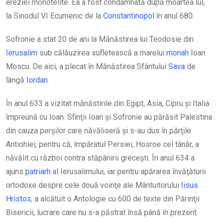
ereziei monotelite. Ea a fost condamnată după moartea lui,
la Sinodul VI Ecumenic de la
Constantinopol
în anul 680.
Sofronie a stat 20 de ani la Mănăstirea lui Teodosie din
Ierusalim
sub călăuzirea sufletească a marelui
monah
Ioan
Moscu. De aici, a plecat în Mănăstirea Sfântului
Sava
de
lângă
Iordan
.
În anul 633 a vizitat mănăstirile din Egipt, Asia, Cipru şi Italia
împreună cu Ioan. Sfinţii Ioan şi Sofronie au părăsit Palestina
din cauza perşilor care năvăliseră şi s-au dus în părţile
Antiohiei, pentru că, împăratul Persiei, Hosroe cel tânăr, a
năvălit cu război contra stăpânirii greceşti. În anul 634 a
ajuns
patriarh
al Ierusalimului, iar pentru apărarea învăţăturii
ortodoxe despre cele două voinţe ale Mântuitorului
Iisus
Hristos
, a alcătuit o Antologie cu 600 de texte din Părinţii
Bisericii, lucrare care nu s-a păstrat însă până în prezent.