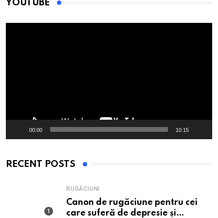
YOUTUBE
Player
video
00:00
10:15
RECENT POSTS
RUGĂCIUNI
Canon de rugăciune pentru cei
care suferă de depresie și