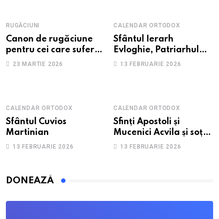
RUGĂCIUNI
CALENDAR ORTODOX
Canon de rugăciune
Sfântul Ierarh
pentru cei care suferă
Evloghie, Patriarhul
de depresie și
Alexandriei
23 MARTIE 2026
13 FEBRUARIE 2026
anxietate
CALENDAR ORTODOX
CALENDAR ORTODOX
Sfântul Cuvios
Sfinți Apostoli și
Martinian
Mucenici Acvila și soția
sa, Priscila
13 FEBRUARIE 2026
13 FEBRUARIE 2026
DONEAZĂ