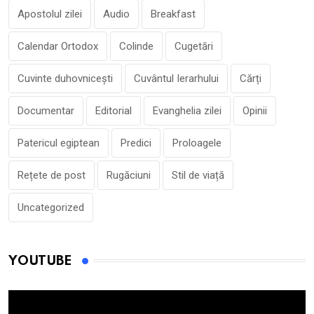
Apostolul zilei
Audio
Breakfast
Calendar Ortodox
Colinde
Cugetări
Cuvinte duhovnicești
Cuvântul Ierarhului
Cărți
Documentar
Editorial
Evanghelia zilei
Opinii
Patericul egiptean
Predici
Proloagele
Rețete de post
Rugăciuni
Stil de viață
Uncategorized
YOUTUBE
Player