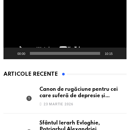
video
00:00
10:15
ARTICOLE RECENTE
Canon de rugăciune pentru cei
care suferă de depresie și
anxietate
23 MARTIE 2026
Sfântul Ierarh Evloghie,
Patriarhul Alexandriei