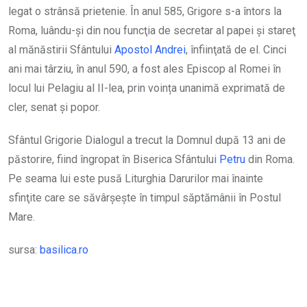
legat o strânsă prietenie. În anul 585, Grigore s-a întors la
Roma, luându-şi din nou funcţia de secretar al papei şi stareţ
al mănăstirii Sfântului
Apostol
Andrei
, înfiinţată de el. Cinci
ani mai târziu, în anul 590, a fost ales Episcop al Romei în
locul lui Pelagiu al II-lea, prin voința unanimă exprimată de
cler, senat și popor.
Sfântul Grigorie Dialogul a trecut la Domnul după 13 ani de
păstorire, fiind îngropat în Biserica Sfântului
Petru
din Roma.
Pe seama lui este pusă Liturghia Darurilor mai înainte
sfinţite care se săvârşeşte în timpul săptămânii în Postul
Mare.
sursa:
basilica.ro