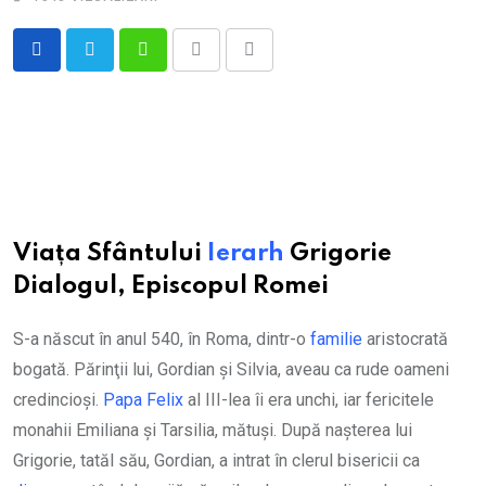
Whatsapp
Print
Share
via
Email
Viața Sfântului
Ierarh
Grigorie
Dialogul, Episcopul Romei
S-a născut în anul 540, în Roma, dintr-o
familie
aristocrată
bogată. Părinţii lui, Gordian şi Silvia, aveau ca rude oameni
credincioşi.
Papa
Felix
al III-lea îi era unchi, iar fericitele
monahii Emiliana şi Tarsilia, mătuşi. După naşterea lui
Grigorie, tatăl său, Gordian, a intrat în clerul bisericii ca