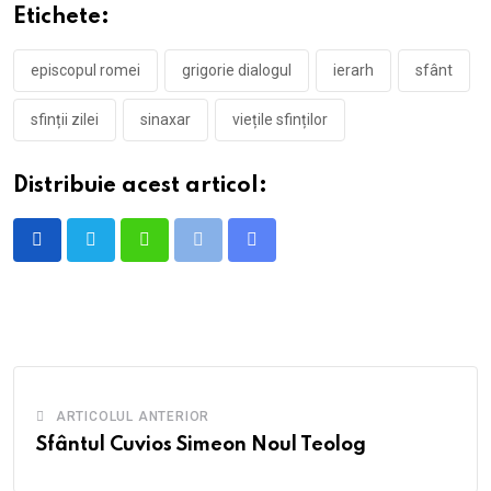
Etichete:
episcopul romei
grigorie dialogul
ierarh
sfânt
sfinții zilei
sinaxar
viețile sfinților
Distribuie acest articol:
Whatsapp
Print
Share
via
Email
ARTICOLUL ANTERIOR
Sfântul Cuvios Simeon Noul Teolog