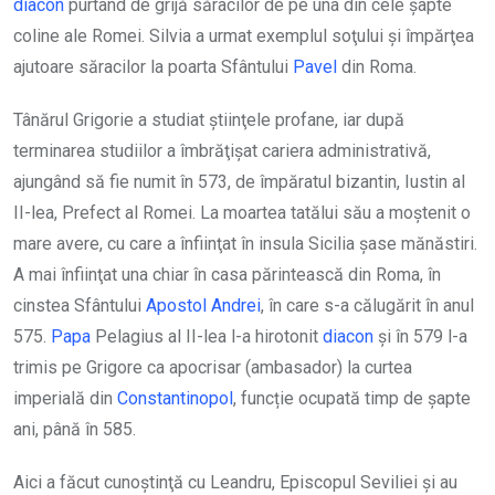
diacon
purtând de grijă săracilor de pe una din cele şapte
coline ale Romei. Silvia a urmat exemplul soţului şi împărţea
ajutoare săracilor la poarta Sfântului
Pavel
din Roma.
Tânărul Grigorie a studiat ştiinţele profane, iar după
terminarea studiilor a îmbrăţişat cariera administrativă,
ajungând să fie numit în 573, de împăratul bizantin, Iustin al
II-lea, Prefect al Romei. La moartea tatălui său a moştenit o
mare avere, cu care a înfiinţat în insula Sicilia şase mănăstiri.
A mai înfiinţat una chiar în casa părintească din Roma, în
cinstea Sfântului
Apostol
Andrei
, în care s-a călugărit în anul
575.
Papa
Pelagius al II-lea l-a hirotonit
diacon
și în 579 l-a
trimis pe Grigore ca apocrisar (ambasador) la curtea
imperială din
Constantinopol
, funcție ocupată timp de șapte
ani, până în 585.
Aici a făcut cunoştinţă cu Leandru, Episcopul Seviliei şi au