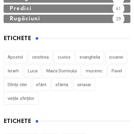
Predici
61
Rugăciuni
29
ETICHETE
Apostol
cinstirea
cuvios
evanghelia
icoanei
Ierarh
Luca
Maicii Domnului
mucenic
Pavel
Sfinții zilei
sfânt
sfânta
sinaxar
viețile sfinților
ETICHETE