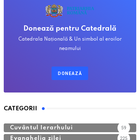
Donează pentru Catedrală
Catedrala Națională & Un simbol al eroilor
neamului
DONEAZĂ
CATEGORII
Calendar Ortodox
762
Cuvântul Ierarhului
59
Evanghelia zilei
225