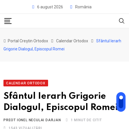
Skip
6 august 2026
România
to
content
Portal Creștin Ortodox
Calendar Ortodox
Sfântul Ierarh
Grigorie Dialogul, Episcopul Romei
CALENDAR ORTODOX
Sfântul Ierarh Grigorie
Dialogul, Episcopul Romei
PREOT IONEL NECULAI DARJAN
1 MINUT DE CITIT
1543
VIZUALIZĂRI