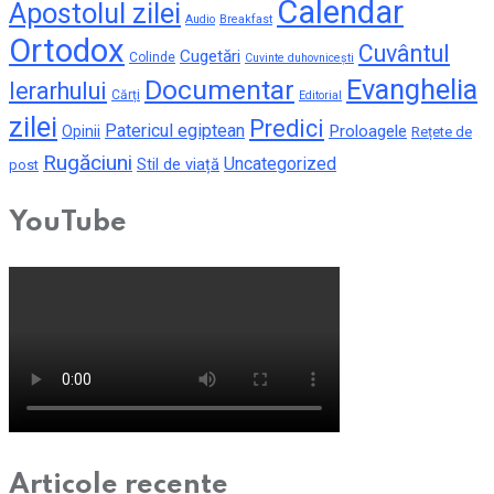
Calendar
Apostolul zilei
Audio
Breakfast
Ortodox
Cuvântul
Cugetări
Colinde
Cuvinte duhovnicești
Evanghelia
Documentar
Ierarhului
Cărți
Editorial
zilei
Predici
Patericul egiptean
Proloagele
Opinii
Rețete de
Rugăciuni
Uncategorized
Stil de viață
post
YouTube
Articole recente