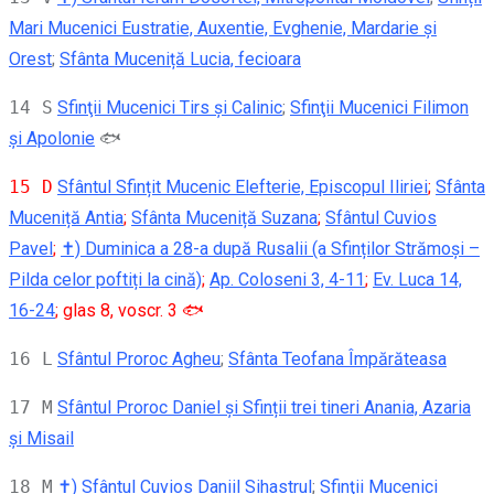
Mari Mucenici Eustratie, Auxentie, Evghenie, Mardarie și
Orest
;
Sfânta Muceniță Lucia, fecioara
14 S
Sfinţii Mucenici Tirs şi Calinic
;
Sfinţii Mucenici Filimon
şi Apolonie
🐟
15 D
Sfântul Sfințit Mucenic Elefterie, Episcopul Iliriei
;
Sfânta
Muceniță Antia
;
Sfânta Muceniță Suzana
;
Sfântul Cuvios
Pavel
;
✝) Duminica a 28-a după Rusalii (a Sfinților Strămoși –
Pilda celor poftiți la cină)
;
Ap. Coloseni 3, 4-11
;
Ev. Luca 14,
16-24
; glas 8, voscr. 3 🐟
16 L
Sfântul Proroc Agheu
;
Sfânta Teofana Împărăteasa
17 M
Sfântul Proroc Daniel și Sfinții trei tineri Anania, Azaria
și Misail
18 M
✝) Sfântul Cuvios Daniil Sihastrul
;
Sfinţii Mucenici