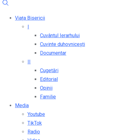
Viața Bisericii
I
Cuvântul Ierarhului
Cuvinte duhovnicești
Documentar
II
Cugetări
Editorial
Opinii
Familie
Media
Youtube
TikTok
Radio