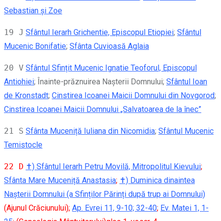
Sebastian şi Zoe
19 J
Sfântul Ierarh Grichentie, Episcopul Etiopiei
;
Sfântul
Mucenic Bonifatie
;
Sfânta Cuvioasă Aglaia
20 V
Sfântul Sfințit Mucenic Ignatie Teoforul, Episcopul
Antiohiei
; Înainte-prăznuirea Naşterii Domnului;
Sfântul Ioan
de Kronstadt
;
Cinstirea Icoanei Maicii Domnului din Novgorod
;
Cinstirea Icoanei Maicii Domnului „Salvatoarea de la înec”
21 S
Sfânta Muceniță Iuliana din Nicomidia
;
Sfântul Mucenic
Temistocle
22 D
✝) Sfântul Ierarh Petru Movilă, Mitropolitul Kievului
;
Sfânta Mare Muceniță Anastasia
;
✝) Duminica dinaintea
Nașterii Domnului (a Sfinților Părinți după trup ai Domnului)
(Ajunul Crăciunului);
Ap. Evrei 11, 9-10; 32-40
;
Ev. Matei 1, 1-