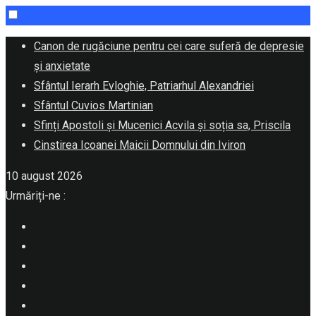
Skip
Canon de rugăciune pentru cei care suferă de depresie
to
și anxietate
content
Sfântul Ierarh Evloghie, Patriarhul Alexandriei
Sfântul Cuvios Martinian
Sfinți Apostoli și Mucenici Acvila și soția sa, Priscila
Cinstirea Icoanei Maicii Domnului din Iviron
10 august 2026
Urmăriți-ne :