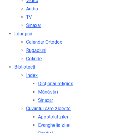
Video
Audio
TV
Sinaxar
Liturgică
Calendar Ortodox
Rugăciuni
Colinde
Bibliotecă
Index
Dicționar religios
Mănăstiri
Sinaxar
Cuvântul care zidește
Apostolul zilei
Evanghelia zilei