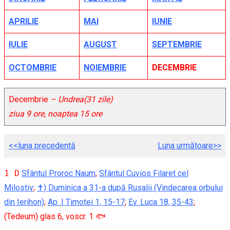
APRILIE
MAI
I
UNIE
IULIE
AUGUST
SEPTEMBRIE
OCTOMBRIE
NOIEMBRIE
DECEMBRIE
Decembrie
– Undrea(31 zile)
ziua 9 ore, noaptea 15 ore
<<luna precedentă
Luna următoare>>
1 D
Sfântul Proroc Naum
;
Sfântul Cuvios Filaret cel
Milostiv
;
✝) Duminica a 31-a după Rusalii (Vindecarea orbului
din Ierihon)
;
Ap. I Timotei 1, 15-17
;
Ev. Luca 18, 35-43
;
(Tedeum) glas 6, voscr. 1 🐟