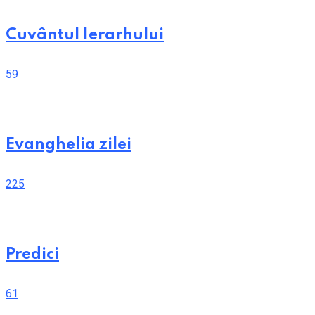
Cuvântul Ierarhului
59
Evanghelia zilei
225
Predici
61