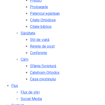
Predici
Proloagele
Patericul egiptean
Citate Ortodoxe
Citate biblice
Sănătate
Stil de viață
Rețete de post
Conferințe
Cărți
Sfânta Scriptură
Catehism Ortodox
Casa crestinului
Flux
Flux de știri
Social Media