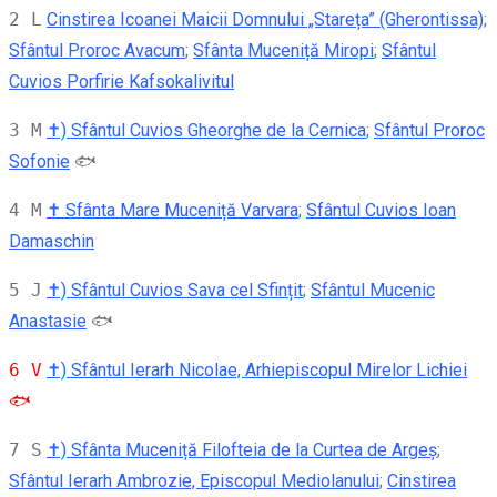
2 L
Cinstirea Icoanei Maicii Domnului „Stareța” (Gherontissa)
;
Sfântul Proroc Avacum
;
Sfânta Muceniță Miropi
;
Sfântul
Cuvios Porfirie Kafsokalivitul
3 M
✝) Sfântul Cuvios Gheorghe de la Cernica
;
Sfântul Proroc
Sofonie
🐟
4 M
✝ Sfânta Mare Muceniță Varvara
;
Sfântul Cuvios Ioan
Damaschin
5 J
✝) Sfântul Cuvios Sava cel Sfințit
;
Sfântul Mucenic
Anastasie
🐟
6 V
✝) Sfântul Ierarh Nicolae, Arhiepiscopul Mirelor Lichiei
🐟
7 S
✝) Sfânta Muceniță Filofteia de la Curtea de Argeș
;
Sfântul Ierarh Ambrozie, Episcopul Mediolanului
;
Cinstirea