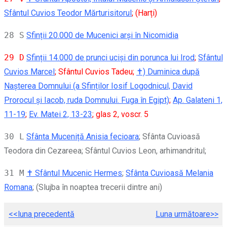
Sfântul Cuvios Teodor Mărturisitorul
;
(Harți)
28 S
Sfinții 20.000 de Mucenici arși în Nicomidia
29 D
Sfinții 14.000 de prunci uciși din porunca lui Irod
;
Sfântul
Cuvios Marcel
; Sfântul Cuvios Tadeu;
✝) Duminica după
Nașterea Domnului (a Sfinților Iosif Logodnicul, David
Prorocul și Iacob, ruda Domnului. Fuga în Egipt)
;
Ap. Galateni 1,
11-19
;
Ev. Matei 2, 13-23
; glas 2, voscr. 5
30 L
Sfânta Muceniță Anisia fecioara
; Sfânta Cuvioasă
Teodora din Cezareea; Sfântul Cuvios Leon, arhimandritul;
31 M
✝ Sfântul Mucenic Hermes
;
Sfânta Cuvioasă Melania
Romana
; (Slujba în noaptea trecerii dintre ani)
<<luna precedentă
Luna următoare>>