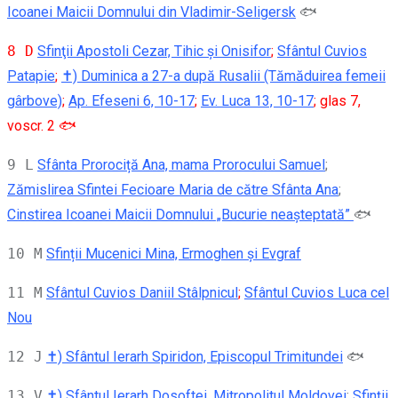
Icoanei Maicii Domnului din Vladimir-Seligersk
🐟
8 D
Sfinţii Apostoli Cezar, Tihic şi Onisifor
;
Sfântul Cuvios
Patapie
;
✝) Duminica a 27-a după Rusalii (Tămăduirea femeii
gârbove)
;
Ap. Efeseni 6, 10-17
;
Ev. Luca 13, 10-17
; glas 7,
voscr. 2 🐟
9 L
Sfânta Prorociță Ana, mama Prorocului Samuel
;
Zămislirea Sfintei Fecioare Maria de către Sfânta Ana
;
Cinstirea Icoanei Maicii Domnului „Bucurie neașteptată”
🐟
10 M
Sfinții Mucenici Mina, Ermoghen și Evgraf
11 M
Sfântul Cuvios Daniil Stâlpnicul
;
Sfântul Cuvios Luca cel
Nou
12 J
✝) Sfântul Ierarh Spiridon, Episcopul Trimitundei
🐟
13 V
✝) Sfântul Ierarh Dosoftei, Mitropolitul Moldovei
;
Sfinții