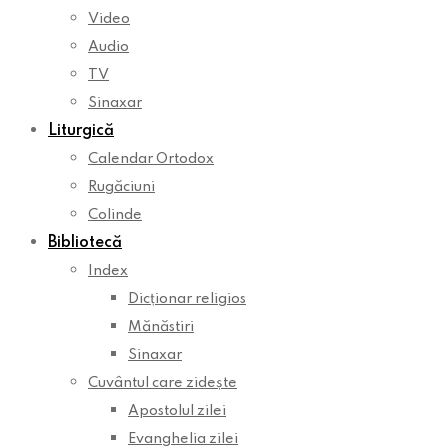
Video
Audio
TV
Sinaxar
Liturgică
Calendar Ortodox
Rugăciuni
Colinde
Bibliotecă
Index
Dicționar religios
Mănăstiri
Sinaxar
Cuvântul care zidește
Apostolul zilei
Evanghelia zilei