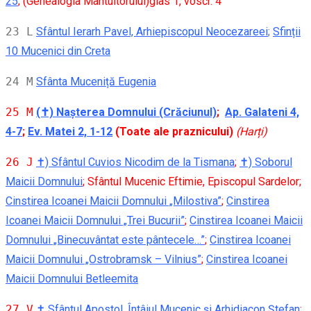
25
; (Genealogia Mântuitorului)glas 1, voscr. 4
23 L
Sfântul Ierarh Pavel, Arhiepiscopul Neocezareei
;
Sfinții
10 Mucenici din Creta
24 M
Sfânta Muceniță Eugenia
25 M
(✝) Nașterea Domnului (Crăciunul)
;
Ap. Galateni 4,
4-7
;
Ev. Matei 2, 1-12
(Toate ale praznicului)
(Harți)
26 J
✝) Sfântul Cuvios Nicodim de la Tismana
;
✝) Soborul
Maicii Domnului
; Sfântul Mucenic Eftimie, Episcopul Sardelor;
Cinstirea Icoanei Maicii Domnului „Milostiva”
;
Cinstirea
Icoanei Maicii Domnului „Trei Bucurii”
;
Cinstirea Icoanei Maicii
Domnului „Binecuvântat este pântecele…”
;
Cinstirea Icoanei
Maicii Domnului „Ostrobramsk – Vilnius”
;
Cinstirea Icoanei
Maicii Domnului Betleemita
27 V
✝ Sfântul Apostol, Întâiul Mucenic și Arhidiacon Ștefan
;