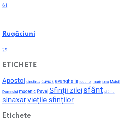
61
Rugăciuni
29
ETICHETE
Apostol
evanghelia
cuvios
cinstirea
icoanei
Maicii
Ierarh
Luca
sfânt
Sfinții zilei
mucenic
Pavel
Domnului
sfânta
sinaxar
viețile sfinților
Etichete