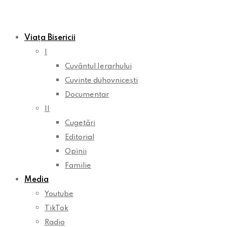
Viața Bisericii
I
Cuvântul Ierarhului
Cuvinte duhovnicești
Documentar
II
Cugetări
Editorial
Opinii
Familie
Media
Youtube
TikTok
Radio