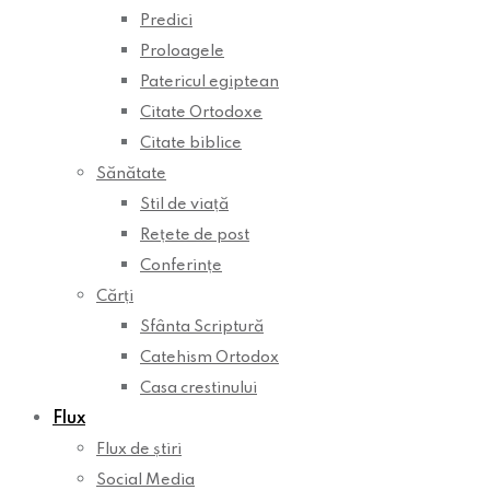
Predici
Proloagele
Patericul egiptean
Citate Ortodoxe
Citate biblice
Sănătate
Stil de viață
Rețete de post
Conferințe
Cărți
Sfânta Scriptură
Catehism Ortodox
Casa crestinului
Flux
Flux de știri
Social Media