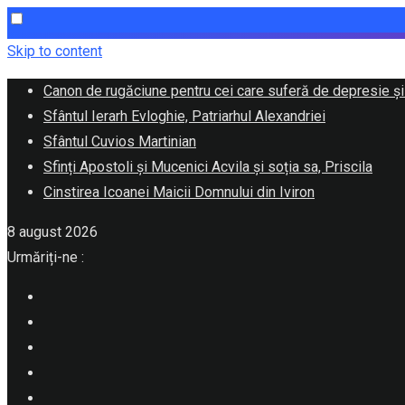
Skip to content
Canon de rugăciune pentru cei care suferă de depresie și
Sfântul Ierarh Evloghie, Patriarhul Alexandriei
Sfântul Cuvios Martinian
Sfinți Apostoli și Mucenici Acvila și soția sa, Priscila
Cinstirea Icoanei Maicii Domnului din Iviron
8 august 2026
Urmăriți-ne :