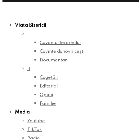
Viața Bisericii
I
Cuvântul Ierarhului
Cuvinte duhovnicești
Documentar
II
Cugetări
Editorial
Opinii
Familie
Media
Youtube
TikTok
Radio