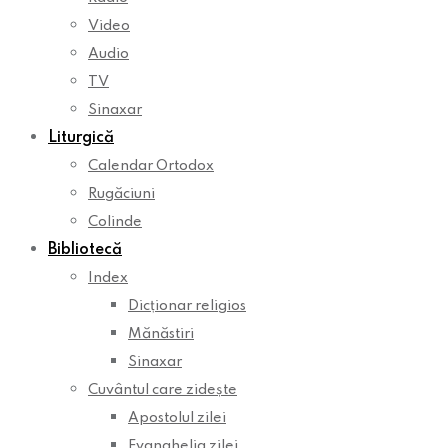
Video
Audio
TV
Sinaxar
Liturgică
Calendar Ortodox
Rugăciuni
Colinde
Bibliotecă
Index
Dicționar religios
Mănăstiri
Sinaxar
Cuvântul care zidește
Apostolul zilei
Evanghelia zilei