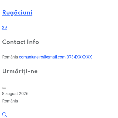
Rugăciuni
29
Contact Info
România
comuniune.ro@gmail.com
0734XXXXXX
Urmăriți-ne
8 august 2026
România