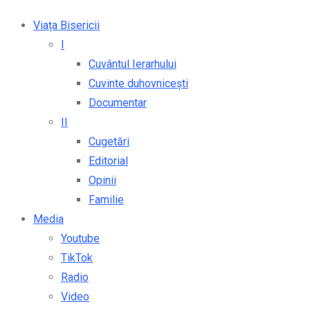
Viața Bisericii
I
Cuvântul Ierarhului
Cuvinte duhovnicești
Documentar
II
Cugetări
Editorial
Opinii
Familie
Media
Youtube
TikTok
Radio
Video