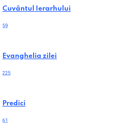
Cuvântul Ierarhului
59
Evanghelia zilei
225
Predici
61