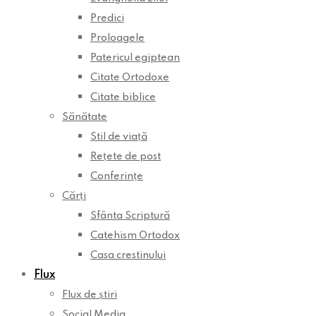
Predici
Proloagele
Patericul egiptean
Citate Ortodoxe
Citate biblice
Sănătate
Stil de viață
Rețete de post
Conferințe
Cărți
Sfânta Scriptură
Catehism Ortodox
Casa crestinului
Flux
Flux de știri
Social Media