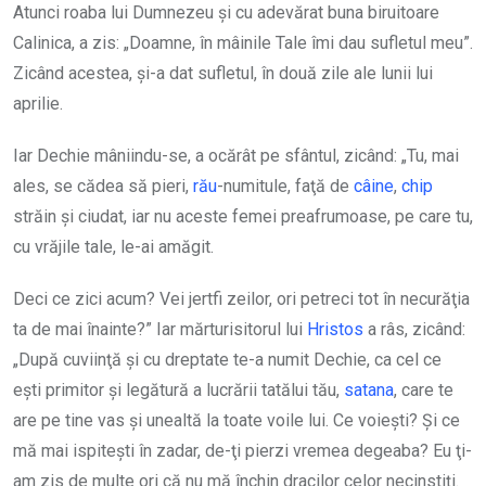
Atunci roaba lui Dumnezeu şi cu adevărat buna biruitoare
Calinica, a zis: „Doamne, în mâinile Tale îmi dau sufletul meu”.
Zicând acestea, şi-a dat sufletul, în două zile ale lunii lui
aprilie.
Iar Dechie mâniindu-se, a ocărât pe sfântul, zicând: „Tu, mai
ales, se cădea să pieri,
rău
-numitule, faţă de
câine
,
chip
străin şi ciudat, iar nu aceste femei preafrumoase, pe care tu,
cu vrăjile tale, le-ai amăgit.
Deci ce zici acum? Vei jertfi zeilor, ori petreci tot în necurăţia
ta de mai înainte?” Iar mărturisitorul lui
Hristos
a râs, zicând:
„După cuviinţă şi cu dreptate te-a numit Dechie, ca cel ce
eşti primitor şi legătură a lucrării tatălui tău,
satana
, care te
are pe tine vas şi unealtă la toate voile lui. Ce voieşti? Şi ce
mă mai ispiteşti în zadar, de-ţi pierzi vremea degeaba? Eu ţi-
am zis de multe ori că nu mă închin dracilor celor necinstiţi.