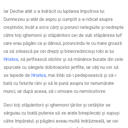
Iar Dechie atât s-a îndrăcit cu luptarea împotriva lui
Dumnezeu şi atât de aspru şi cumplit s-a ridicat asupra
creştinilor, încât a scris cărţi şi porunci nelegiuite şi nedrepte
către toţi ighemonii şi stăpânitorii cei de sub stăpânirea luif
care erau păgâni ca şi dânsul, poruncindu-le cu mare groază
ca să silească pe cei drepţi şi binecredincioşi robi ai lui
Hristos
, să jertfească idolilor şi să mănânce bucate din cele
spurcate cu sângele dobitoacelor jertfite; iar câţi nu vor să
se lepede de
Hristos
, mai întâi să-i pedepsească şi să-i
bată cu felurite răni şi să le pună asupra lor nenumărate
munci; iar după aceea, să-i omoare cu nemilostivire.
Deci toţi stăpânitorii şi ighemonii ţărilor şi cetăţilor se
sârguiau cu toată puterea să se arate bineplecaţi şi supuşi
către împăratul; şi păgânii aveau multă îndrăzneală, iar cei