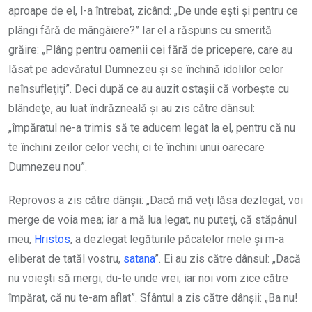
aproape de el, l-a întrebat, zicând: „De unde eşti şi pentru ce
plângi fără de mângâiere?” Iar el a răspuns cu smerită
grăire: „Plâng pentru oamenii cei fără de pricepere, care au
lăsat pe adevăratul Dumnezeu şi se închină idolilor celor
neînsufleţiţi”. Deci după ce au auzit ostaşii că vorbeşte cu
blândeţe, au luat îndrăzneală şi au zis către dânsul:
„împăratul ne-a trimis să te aducem legat la el, pentru că nu
te închini zeilor celor vechi; ci te închini unui oarecare
Dumnezeu nou”.
Reprovos a zis către dânşii: „Dacă mă veţi lăsa dezlegat, voi
merge de voia mea; iar a mă lua legat, nu puteţi, că stăpânul
meu,
Hristos
, a dezlegat legăturile păcatelor mele şi m-a
eliberat de tatăl vostru,
satana
”. Ei au zis către dânsul: „Dacă
nu voieşti să mergi, du-te unde vrei; iar noi vom zice către
împărat, că nu te-am aflat”. Sfântul a zis către dânşii: „Ba nu!