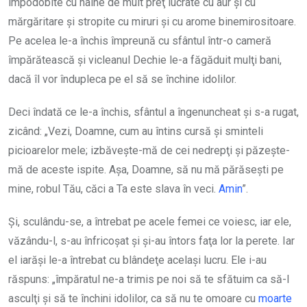
împodobite cu haine de mult preţ lucrate cu aur şi cu
mărgăritare şi stropite cu miruri şi cu arome binemirositoare.
Pe acelea le-a închis împreună cu sfântul într-o cameră
împărătească şi vicleanul Dechie le-a făgăduit mulţi bani,
dacă îl vor îndupleca pe el să se închine idolilor.
Deci îndată ce le-a închis, sfântul a îngenuncheat şi s-a rugat,
zicând: „Vezi, Doamne, cum au întins cursă şi sminteli
picioarelor mele; izbăveşte-mă de cei nedrepţi şi păzeşte-
mă de aceste ispite. Aşa, Doamne, să nu mă părăseşti pe
mine, robul Tău, căci a Ta este slava în veci.
Amin
”.
Şi, sculându-se, a întrebat pe acele femei ce voiesc, iar ele,
văzându-l, s-au înfricoşat şi şi-au întors faţa lor la perete. Iar
el iarăşi le-a întrebat cu blândeţe acelaşi lucru. Ele i-au
răspuns: „împăratul ne-a trimis pe noi să te sfătuim ca să-l
asculţi şi să te închini idolilor, ca să nu te omoare cu
moarte