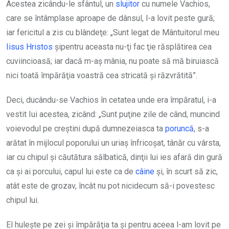
Acestea zicându-le sfântul, un
slujitor
cu numele Vachios,
care se întâmplase aproape de dânsul, l-a lovit peste gură;
iar fericitul a zis cu blândeţe: „Sunt legat de Mântuitorul meu
Iisus Hristos
şipentru aceasta nu-ţi fac ţie răsplătirea cea
cuviincioasă; iar dacă m-aş mânia, nu poate să mă biruiască
nici toată împărăţia voastră cea stricată şi răzvrătită”.
Deci, ducându-se Vachios în cetatea unde era împăratul, i-a
vestit Iui acestea, zicând: „Sunt puţine zile de când, muncind
voievodul pe creştini după dumnezeiasca ta
poruncă
, s-a
arătat în mijlocul poporului un uriaş înfricoşat, tânăr cu vârsta,
iar cu chipul şi căutătura sălbatică, dinţii lui ies afară din gură
ca şi ai porcului, capul lui este ca de
câine
şi, în scurt să zic,
atât este de grozav, încât nu pot nicidecum să-i povestesc
chipul lui.
El huleşte pe zei şi împărăţia ta şi pentru aceea l-am lovit pe