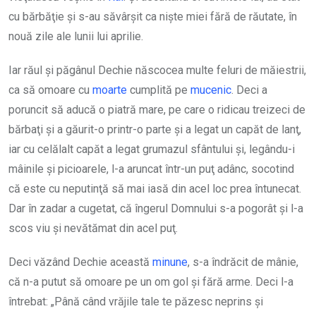
cu bărbăţie şi s-au săvârşit ca nişte miei fără de răutate, în
nouă zile ale lunii lui aprilie.
Iar răul şi păgânul Dechie născocea multe feluri de măiestrii,
ca să omoare cu
moarte
cumplită pe
mucenic
. Deci a
poruncit să aducă o piatră mare, pe care o ridicau treizeci de
bărbaţi şi a găurit-o printr-o parte şi a legat un capăt de lanţ,
iar cu celălalt capăt a legat grumazul sfântului şi, legându-i
mâinile şi picioarele, l-a aruncat într-un puţ adânc, socotind
că este cu neputinţă să mai iasă din acel loc prea întunecat.
Dar în zadar a cugetat, că îngerul Domnului s-a pogorât şi l-a
scos viu şi nevătămat din acel puţ.
Deci văzând Dechie această
minune
, s-a îndrăcit de mânie,
că n-a putut să omoare pe un om gol şi fără arme. Deci l-a
întrebat: „Până când vrăjile tale te păzesc neprins şi