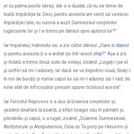
el cu palma peste obraz; dar s-a lăudat, că nu se teme de
toată împărăţia ta. Deci, pentru aceasta am venit să vestesc
împărăţiei tale; nu cumva a auzit Dumnezeul creştinilor
rugăciunile lor şi l-a trimis pe dânsul spre ajutorul lor?”
Iar împăratul, mâniindu-se, a zis către dânsul: „Oare ai
diavol
şi pentru aceasta ţi s-a arătat ţie într-acest
chip
?” Aşa a zis
şi îndată a trimis două sute de ostaşi, zicând: „Legaţi-l pe el
şi astfel să mi-l aduceţi; iar dacă se va împotrivi vouă, tăiaţi-l
în mii de bucăţi şi numai capul lui să mi-l aduceţi să-l văd, de
este atât de înfricoşător precum spune ticălosul acesta”.
Iar Fericitul Reprovos s-a dus la biserica creştinilor şi,
şezând dinafară la poartă, a înfipt toiagul său în pământ şi,
plecându-şi capul, s-a rugat, zicând: „Doamne Dumne­zeule,
Atotţiitorule şi Atotputernice, Cela ce Te porţi pe Heruvimi şi