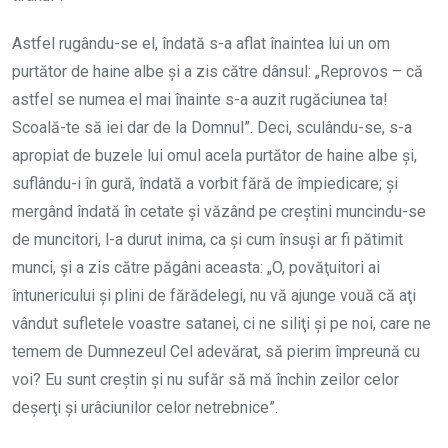
Astfel rugându-se el, îndată s-a aflat înaintea lui un om
purtător de haine albe şi a zis către dânsul: „Reprovos – că
astfel se numea el mai înainte s-a auzit rugăciunea ta!
Scoală-te să iei dar de la Domnul”. Deci, sculându-se, s-a
apropiat de buzele lui omul acela purtător de haine albe şi,
suflându-i în gură, îndată a vorbit fără de împiedicare; şi
mergând îndată în cetate şi văzând pe creştini muncindu-se
de muncitori, l-a durut inima, ca şi cum însuşi ar fi pătimit
munci, şi a zis către păgâni aceasta: „O, povăţuitori ai
întunericului şi plini de fărădelegi, nu vă ajunge vouă că aţi
vândut sufletele voastre satanei, ci ne siliţi şi pe noi, care ne
temem de Dumnezeul Cel adevărat, să pierim împreună cu
voi? Eu sunt creştin şi nu sufăr să mă închin zeilor celor
deşerţi şi urâciunilor celor netrebnice”.