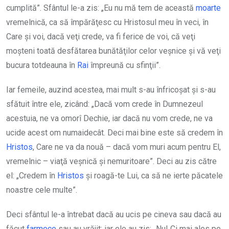
cumplită”. Sfântul le-a zis: „Eu nu mă tem de această
moarte
vremelnică, ca să împărăţesc cu Hristosul meu în veci, în
Care şi voi, dacă veţi crede, va fi ferice de voi, că veţi
moşteni toată desfătarea bunătăţilor celor veşnice şi vă veţi
bucura totdeauna în
Rai
împreună cu sfinţii”.
Iar femeile, auzind acestea, mai mult s-au înfricoşat şi s-au
sfătuit între ele, zicând: „Dacă vom crede în Dumnezeul
acestuia, ne va omorî Dechie, iar dacă nu vom crede, ne va
ucide acest om numaidecât. Deci mai bine este să credem în
Hristos
, Care ne va da nouă – dacă vom muri acum pentru El,
vremelnic – viaţă veşnică şi nemuritoare”. Deci au zis către
el: „Credem în
Hristos
şi roagă-te Lui, ca să ne ierte păcatele
noastre cele multe”.
Deci sfântul le-a întrebat dacă au ucis pe cineva sau dacă au
făcut
farmece
sau au vrăjit; iar ele au zis: „Nu! Ci mai ales pe