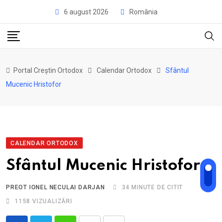
Skip
6 august 2026
România
to
content
Portal Creștin Ortodox
Calendar Ortodox
Sfântul
Mucenic Hristofor
CALENDAR ORTODOX
Sfântul Mucenic Hristofor
PREOT IONEL NECULAI DARJAN
34 MINUTE DE CITIT
1158
VIZUALIZĂRI