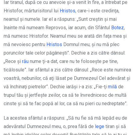
Iar tiranul, după ce cu anevoie şi-a venit în fire, a întrebat pe
Hristofor, mărturisitorul lui
Hristos
, care-i este credinţa,
neamul şi numele. Iar el a răspuns: „Sunt creştin şi mai
înainte mă numeam Reprovos, iar acum, din Sfântul
Botez
,
mă numesc Hristofor. Neamul meu se arată din faţa mea şi
mă nevoiesc pentru
Hristos
Domnul meu; şi nu mă plec
poruncilor tale celor păgâneşti”. Dechie a zis către dânsul:
„Rece şi
rău
nume ţi-a dat, care nu te foloseşte pe tine,
ticălosule”. Iar sfântul a zis către dânsul: „Rece este numirea
voastră, nebunilor, că aţi lăsat pe Dumnezeul Cel adevărat şi
vă închinaţi pietrelor”. Dechie iarăşi i-a zis: „Fie-ţi
milă
de
trupul tău şi jertfeşte zeilor, ca să te învrednicesc de multă
cinste şi să te fac popă al lor, ca să nu pieri cu nedreptate”.
La acestea sfântul a răspuns: „Să nu fie să mă lepăd eu de
adevăratul Dumnezeul meu, o, prea fără de
lege
tiran şi să
mă închin idolilor celor deşerţi! Bunătăţile tale să le ai tu şi