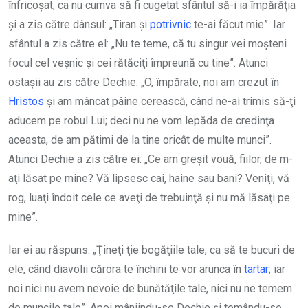
înfricoşat, ca nu cumva să fi cugetat sfântul să-i ia împărăţia
şi a zis către dânsul: „Tiran şi
potrivnic
te-ai făcut mie”. Iar
sfântul a zis către el: „Nu te teme, că tu singur vei moşteni
focul cel veşnic şi cei rătăciţi împreună cu tine”. Atunci
ostaşii au zis către Dechie: „O, împărate, noi am crezut în
Hristos
şi am mâncat pâine cerească, când ne-ai trimis să-ţi
aducem pe robul Lui; deci nu ne vom lepăda de credinţa
aceasta, de am pătimi de la tine oricât de multe munci”.
Atunci Dechie a zis către ei: „Ce am greşit vouă, fiilor, de m-
aţi lăsat pe mine? Vă lipsesc cai, haine sau bani? Veniţi, vă
rog, luaţi îndoit cele ce aveţi de trebuinţă şi nu mă lăsaţi pe
mine”.
Iar ei au răspuns: „Ţineţi ţie bogăţiile tale, ca să te bucuri de
ele, când diavolii cărora te închini te vor arunca în
tartar
; iar
noi nici nu avem nevoie de bunătăţile tale, nici nu ne temem
de muncile tale”. Apoi mâniindu-se Dechie şi temându-se