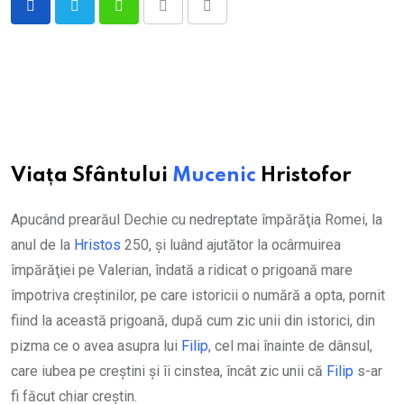
Whatsapp
Print
Share
via
Email
Viața Sfântului
Mucenic
Hristofor
Apucând prearăul Dechie cu nedreptate împărăţia Romei, la
anul de la
Hristos
250, şi luând ajutător la ocârmuirea
împărăţiei pe Valerian, îndată a ridicat o prigoană mare
împotriva creştinilor, pe care istoricii o numără a opta, pornit
fiind la această prigoană, după cum zic unii din istorici, din
pizma ce o avea asupra lui
Filip
, cel mai înainte de dânsul,
care iubea pe creştini şi îi cinstea, încât zic unii că
Filip
s-ar
fi făcut chiar creştin.