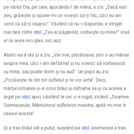
pe idolul Dia, pe care, apucându-l de mână, a zis: „Dacă eşti
zeu, grăieşte şi spune-mi ce voieşti să-ţi fac, căci eu am
venit ca să-ţi slujesc”. Văzând că nu-i răspunde, a strigat
mai tare către
idol
: „Zeu al păgânilor, vorbeşte cu mine!” însă
el nu avea nici glas, nici auz.
Atunci ea a râs şi a zis: „Vai mie, păcătoasa, zeii s-au mâniat
asupra mea, căci i-am defăimat şi nu voiesc să vorbească
cu mine, sau poate dorm şi nu aud”. Iar popii au zis:
„Pocăieşte-te din tot sufletul şi te vor ierta”. Deci,
mărturisitoarea şi-a scos brâul şi năframa sa şi cu acelea a
legat pe
idol
; apoi, căutând la cer, s-a rugat, zicând: „Doamne
Dumnezeule, Mântuitorul sufletelor noastre, ajută-mi mie în
ceasul acesta”.
Şi a tras brâul cât a putut, surpând pe
idol
; asemenea a tras