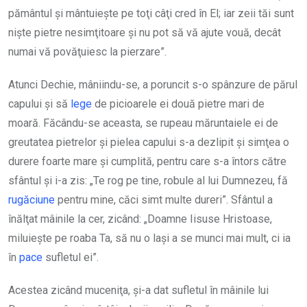
pământul şi mântuieşte pe toţi câţi cred în El; iar zeii tăi sunt
nişte pietre nesimţitoare şi nu pot să vă ajute vouă, decât
numai vă povăţuiesc la pierzare”.
Atunci Dechie, mâniindu-se, a poruncit s-o spânzure de părul
capului şi să
lege
de picioarele ei două pietre mari de
moară. Făcându-se aceasta, se rupeau măruntaiele ei de
greutatea pietrelor şi pielea capului s-a dezlipit şi simţea o
durere foarte mare şi cumplită, pentru care s-a întors către
sfântul şi i-a zis: „Te rog pe tine, robule al lui Dumnezeu, fă
rugăciune
pentru mine, căci simt multe dureri”. Sfântul a
înălţat mâinile la cer, zicând: „Doamne Iisuse Hristoase,
miluieşte pe roaba Ta, să nu o laşi a se munci mai mult, ci ia
în
pace
sufletul ei”.
Acestea zicând muceniţa, şi-a dat sufletul în mâinile lui