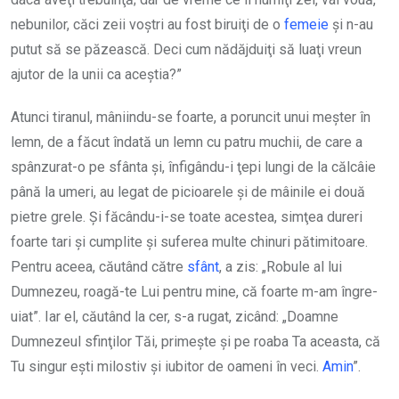
nebunilor, căci zeii voştri au fost biruiţi de o
femeie
şi n-au
putut să se păzească. Deci cum nădăjduiţi să luaţi vreun
ajutor de la unii ca aceştia?”
Atunci tiranul, mâniindu-se foarte, a poruncit unui meşter în
lemn, de a făcut îndată un lemn cu patru muchii, de care a
spânzurat-o pe sfânta şi, înfigându-i ţepi lungi de la călcâie
până la umeri, au legat de picioarele şi de mâinile ei două
pietre grele. Şi făcându-i-se toate acestea, simţea dureri
foarte tari şi cumplite şi suferea multe chinuri pătimitoare.
Pentru aceea, căutând către
sfânt
, a zis: „Robule al lui
Dumnezeu, roagă-te Lui pentru mine, că foarte m-am îngre­
uiat”. Iar el, căutând la cer, s-a rugat, zicând: „Doamne
Dumnezeul sfinţilor Tăi, primeşte şi pe roaba Ta aceasta, că
Tu singur eşti milostiv şi iubitor de oameni în veci.
Amin
”.