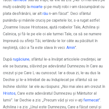
mulţi osândiţi la
moarte
şi pe mulţi robi i-am răscumpărat cu
plata desfrânării, iar alt
rău
n-am făcut”. Deci sfântul
punându-şi mâinile cruciş pe capetele lor, s-a rugat astfel:
„Doamne Iisuse Hristoase, ajută roabelor Tale, Achilina şi
Calinica, şi fă-le pe ele oi ale turmei Tale, ca să se numere
împreună cu sfinţii Tăi; iertându-le lor câte au păcătuit în
neştiinţă, căci a Ta este slava în veci.
Amin
”.
După
rugăciune
, sfântul le-a învăţat articolele credinţei; iar
ele se bucurau, slăvind pe adevăratul Dumnezeu în Care au
crezut şi pe Care L-au cunoscut. Iar a doua zi, le-au dus la
Dechie şi le-a întrebat de au înduplecat pe sfântul să se
închine idolilor. Iar ele au răspuns: „Noi mai ales am crezut în
Hristos
, Care este adevăratul Dumnezeu şi Mântuitor al
lumii”. Iar Dechie a zis: „Precum văd şi voi v-aţi
fermecat
”.
Achilina i-a zis: „Unul este Dumnezeu, Care a făcut cerul şi