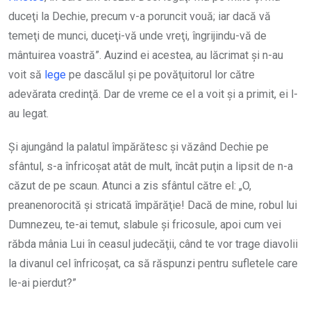
duceţi la Dechie, precum v-a poruncit vouă; iar dacă vă
temeţi de munci, duceţi-vă unde vreţi, îngrijindu-vă de
mântuirea voastră”. Auzind ei acestea, au lăcrimat şi n-au
voit să
lege
pe dascălul şi pe povăţuitorul lor către
adevărata credinţă. Dar de vreme ce el a voit şi a primit, ei l-
au legat.
Şi ajungând la palatul împărătesc şi văzând Dechie pe
sfântul, s-a înfricoşat atât de mult, încât puţin a lipsit de n-a
căzut de pe scaun. Atunci a zis sfântul către el: „O,
preanenorocită şi stricată împărăţie! Dacă de mine, robul lui
Dumnezeu, te-ai temut, slabule şi fricosule, apoi cum vei
răbda mânia Lui în ceasul judecăţii, când te vor trage diavolii
la divanul cel înfricoşat, ca să răspunzi pentru sufletele care
le-ai pierdut?”