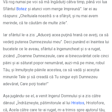
Vă rog numai pe voi să mă îngăduiţi câtva timp, până voi lua
Sfântul
Botez
şi atunci vom merge împreună”. Iar ei au
răspuns: „Cheltuiala noastră s-a sfârşit, şi nu mai avem
merinde, că te căutăm de multe zile”.
Iar sfântul le-a zis: „Aduceţi acea puţină hrană ce aveţi, ca să
vedeţi puterea Dumnezeului meu”. Deci punând ei înaintea lui
bucatele ce le aveau, sfântul a îngenuncheat şi s-a rugat,
zicând: „Doamne Dumnezeule, care ai binecuvântat cele cinci
pâini şi ai săturat popor nenumărat, auzi-mă pe mine, robul
Tău, şi înmulţeşte pâinile acestea, ca să vadă şi aceştia
minunile Tale şi să creadă că Tu singur eşti Dumnezeu
adevărat, Care poţi toate!”
Aşa jugându-se el, a venit îngerul Domnului şi a zis către
dânsul: „Îndrăzneşte, pătimitorule al lui
Hristos
, Hristofore,
că, Acela către care te-ai rugat, m-a trimis spre ajutorul tău,