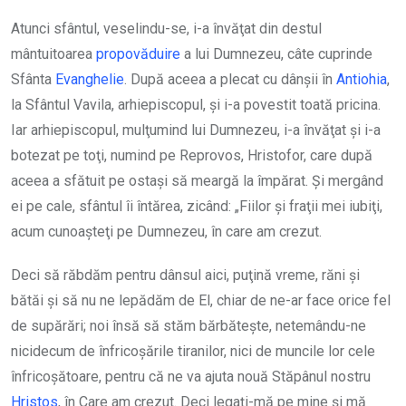
Atunci sfântul, veselindu-se, i-a învăţat din destul
mântuitoarea
propovăduire
a lui Dumnezeu, câte cuprinde
Sfânta
Evanghelie
. După aceea a plecat cu dânşii în
Antiohia
,
la Sfântul Vavila, arhiepiscopul, şi i-a povestit toată pricina.
Iar arhiepiscopul, mulţumind lui Dumnezeu, i-a învăţat şi i-a
botezat pe toţi, numind pe Reprovos, Hristofor, care după
aceea a sfătuit pe ostaşi să meargă la împărat. Şi mergând
ei pe cale, sfântul îi întărea, zicând: „Fiilor şi fraţii mei iubiţi,
acum cunoaşteţi pe Dumnezeu, în care am crezut.
Deci să răbdăm pentru dânsul aici, puţină vreme, răni şi
bătăi şi să nu ne lepădăm de El, chiar de ne-ar face orice fel
de supărări; noi însă să stăm bărbăteşte, netemându-ne
nicidecum de înfricoşările tiranilor, nici de muncile lor cele
înfricoşătoare, pentru că ne va ajuta nouă Stăpânul nostru
Hristos
, în Care am crezut. Deci legaţi-mă pe mine şi mă