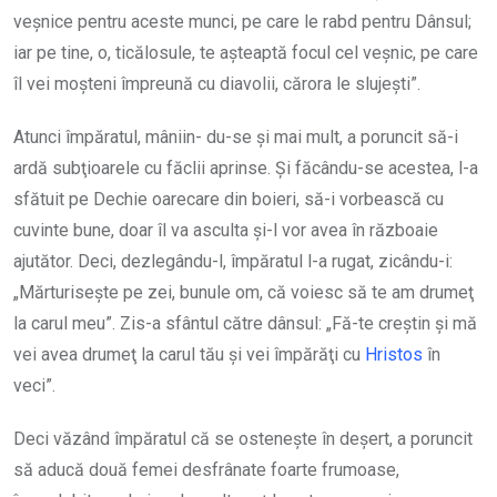
veşnice pentru aceste munci, pe care le rabd pentru Dânsul;
iar pe tine, o, ticălosule, te aşteaptă focul cel veşnic, pe care
îl vei moşteni împreună cu diavolii, cărora le slujeşti”.
Atunci împăratul, mâniin- du-se şi mai mult, a poruncit să-i
ardă subţioarele cu făclii aprinse. Şi făcându-se acestea, l-a
sfătuit pe Dechie oarecare din boieri, să-i vorbească cu
cuvinte bune, doar îl va asculta şi-l vor avea în războaie
ajutător. Deci, dezlegându-l, împăratul l-a rugat, zicându-i:
„Mărtu­riseşte pe zei, bunule om, că voiesc să te am drumeţ
la carul meu”. Zis-a sfântul către dânsul: „Fă-te creştin şi mă
vei avea drumeţ la carul tău şi vei împărăţi cu
Hristos
în
veci”.
Deci văzând împăratul că se osteneşte în deşert, a poruncit
să aducă două femei desfrânate foarte frumoase,