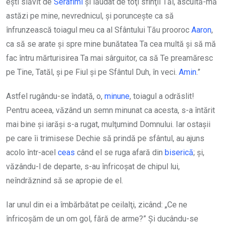
eşti slăvit de
Serafimi
şi lăudat de toţi sfinţii Tăi, ascultă-mă
astăzi pe mine, nevrednicul, şi porunceşte ca să
înfrunzească toiagul meu ca al Sfântului Tău prooroc
Aaron
,
ca să se arate şi spre mine bunătatea Ta cea multă şi să mă
fac întru mărturisirea Ta mai sârguitor, ca să Te preamăresc
pe Tine, Tatăl, şi pe Fiul şi pe Sfântul Duh, în veci.
Amin
.”
Astfel rugându-se îndată, o,
minune
, toiagul a odrăslit!
Pentru aceea, văzând un semn minunat ca acesta, s-a întărit
mai bine şi iarăşi s-a rugat, mulţumind Domnului. Iar ostaşii
pe care îi trimisese Dechie să prindă pe sfântul, au ajuns
acolo într-acel
ceas
când el se ruga afară din
biserică
; şi,
văzându-l de departe, s-au înfricoşat de chipul lui,
neîndrăznind să se apropie de el.
Iar unul din ei a îmbărbătat pe ceilalţi, zicând: „Ce ne
înfricoşăm de un om gol, fără de arme?” Şi ducându-se