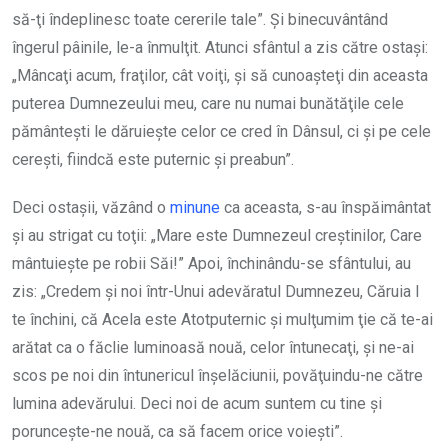
să-ţi îndeplinesc toate cererile tale”. Şi binecuvântând
îngerul pâinile, le-a înmulţit. Atunci sfântul a zis către ostaşi:
„Mâncaţi acum, fraţilor, cât voiţi, şi să cunoaşteţi din aceasta
puterea Dumnezeului meu, care nu numai bunătăţile cele
pământeşti le dăruieşte celor ce cred în Dânsul, ci şi pe cele
cereşti, fiindcă este puternic şi preabun”.
Deci ostaşii, văzând o
minune
ca aceasta, s-au înspăimântat
şi au strigat cu toţii: „Mare este Dumnezeul creştinilor, Care
mântuieşte pe robii Săi!” Apoi, închinându-se sfântului, au
zis: „Credem şi noi într-Unui adevăratul Dumnezeu, Căruia I
te închini, că Acela este Atotputernic şi mulţumim ţie că te-ai
arătat ca o făclie luminoasă nouă, celor întunecaţi, şi ne-ai
scos pe noi din întunericul înşe­lăciunii, povăţuindu-ne către
lumina adevărului. Deci noi de acum suntem cu tine şi
porunceşte-ne nouă, ca să facem orice voieşti”.