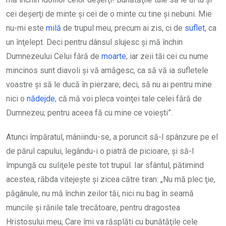
cei deşerţi de minte şi cei de o minte cu tine şi nebuni. Mie
nu-mi este
milă
de trupul meu, precum ai zis, ci de
suflet
, ca
un înţelept. Deci pentru dânsul slujesc şi mă închin
Dumnezeului Celui fără de
moarte
; iar zeii tăi cei cu nume
mincinos sunt diavoli şi vă amăgesc, ca să vă ia sufletele
voastre şi să le ducă în pierzare; deci, să nu ai pentru mine
nici o
nădejde
, că mă voi pleca voinţei tale celei fără de
Dumnezeu; pentru aceea fă cu mine ce voieşti”.
Atunci împăratul, mâniindu-se, a poruncit să-l spânzure pe el
de părul capului, legându-i o piatră de picioare, şi să-l
împungă cu suliţele peste tot trupul. Iar sfântul, pătimind
acestea, răbda vitejeşte şi zicea către tiran: „Nu mă plec ţie,
păgânule, nu mă închin zeilor tăi, nici nu bag în seamă
muncile şi rănile tale trecătoare, pentru dragostea
Hristosului meu, Care îmi va răsplăti cu bunătăţile cele