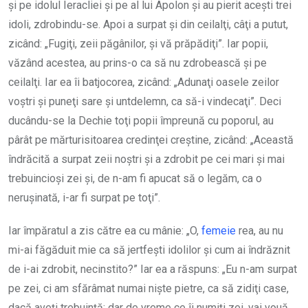
şi pe idolul Ieracliei şi pe al lui Apolon şi au pierit aceşti trei
idoli, zdrobindu-se. Apoi a surpat şi din ceilalţi, câţi a putut,
zicând: „Fugiţi, zeii păgânilor, şi vă prăpădiţi”. Iar popii,
văzând acestea, au prins-o ca să nu zdrobească şi pe
ceilalţi. Iar ea îi batjocorea, zicând: „Adunaţi oasele zeilor
voştri şi puneţi sare şi untdelemn, ca să-i vindecaţi”. Deci
ducându-se la Dechie toţi popii împreună cu poporul, au
pârât pe mărturisitoarea credinţei creştine, zicând: „Această
îndrăcită a surpat zeii noştri şi a zdrobit pe cei mari şi mai
trebuincioşi zei şi, de n-am fi apucat să o legăm, ca o
neruşinată, i-ar fi surpat pe toţi”.
Iar împăratul a zis către ea cu mânie: „O,
femeie
rea, au nu
mi-ai făgăduit mie ca să jertfeşti idolilor şi cum ai îndrăznit
de i-ai zdrobit, necinstito?” Iar ea a răspuns: „Eu n-am surpat
pe zei, ci am sfărâmat numai nişte pietre, ca să zidiţi case,
dacă aveţi trebuinţă; dar de vreme ce îi numiţi zei, vai vouă,