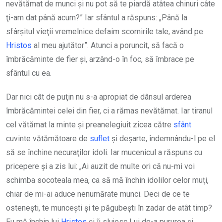
nevătămat de munci şi nu pot să te piardă atâtea chinuri câte
ţi-am dat până acum?” Iar sfântul a răspuns: „Până la
sfârşitul vieţii vremelnice defaim scornirile tale, având pe
Hristos
al meu ajutător”. Atunci a poruncit, să facă o
îmbrăcăminte de fier şi, arzând-o în foc, să îmbrace pe
sfântul cu ea.
Dar nici cât de puţin nu s-a apropiat de dânsul arderea
îmbrăcămintei celei din fier, ci a rămas nevătămat. Iar tiranul
cel vătămat la minte şi preanelegiuit zicea către
sfânt
cuvinte vătămătoare de
suflet
şi deşarte, îndemnându-l pe el
să se închine necuraţilor idoli. Iar mucenicul a răspuns cu
pricepere şi a zis lui: „Ai auzit de multe ori că nu-mi voi
schimba socoteala mea, ca să mă închin idolilor celor muţi,
chiar de mi-ai aduce nenumărate munci. Deci de ce te
osteneşti, te munceşti şi te păgubeşti în zadar de atât timp?
Eu mă închin lui
Hristos
şi îi slujesc Lui de-a pururea şi