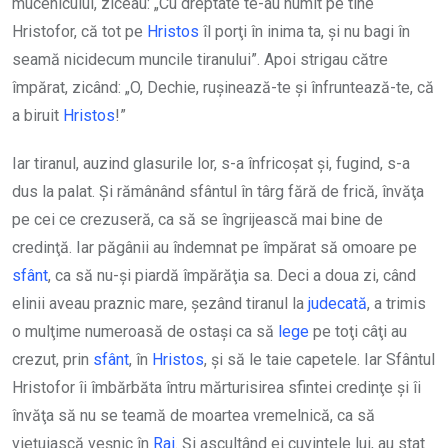
mucenicului, ziceau: „Cu dreptate te-au numit pe tine
Hristofor, că tot pe
Hristos
îl porţi în inima ta, şi nu bagi în
seamă nicidecum muncile tiranului”. Apoi strigau către
împărat, zicând: „O, Dechie, ruşinează-te şi înfruntează-te, că
a biruit
Hristos
!”
Iar tiranul, auzind glasurile lor, s-a înfricoşat şi, fugind, s-a
dus la palat. Şi rămânând sfântul în târg fără de frică, învăţa
pe cei ce crezuseră, ca să se îngrijească mai bine de
credinţă. Iar păgânii au îndemnat pe împărat să omoare pe
sfânt
, ca să nu-şi piardă împărăţia sa. Deci a doua zi, când
elinii aveau praznic mare, şezând tiranul la
judecată
, a trimis
o mulţime numeroasă de ostaşi ca să
lege
pe toţi câţi au
crezut, prin
sfânt
, în
Hristos
, şi să le taie capetele. Iar Sfântul
Hristofor îi îmbărbăta întru mărturisirea sfintei credinţe şi îi
învăţa să nu se teamă de moartea vremelnică, ca să
vieţuiască veşnic în
Rai
. Şi ascultând ei cuvintele lui, au stat