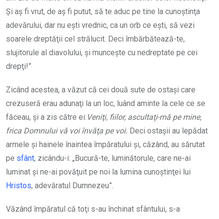
Şi aş fi vrut, de aş fi putut, să te aduc pe tine la cunoştinţa
adevărului, dar nu eşti vrednic, ca un orb ce eşti, să vezi
soarele dreptăţii cel strălucit. Deci îmbărbătează-te,
slujitorule al diavolului, şi munceşte cu nedreptate pe cei
drepţi!”
Zicând acestea, a văzut că cei două sute de ostaşi care
crezuseră erau adunaţi la un loc, luând aminte la cele ce se
făceau, şi a zis către ei:
Veniţi, fiilor, ascultaţi-mă pe mine,
frica Domnului vă voi învăţa pe voi.
Deci ostaşii au lepădat
armele şi hainele înaintea împăratului şi, căzând, au sărutat
pe
sfânt
, zicându-i: „Bucură-te, luminătorule, care ne-ai
luminat şi ne-ai povăţuit pe noi la lumina cunoştinţei lui
Hristos
, adevăratul Dumnezeu”.
Văzând împăratul că toţi s-au închinat sfântului, s-a