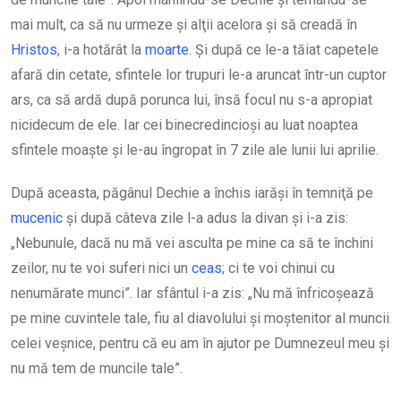
mai mult, ca să nu urmeze şi alţii acelora şi să creadă în
Hristos
, i-a hotărât la
moarte
. Şi după ce le-a tăiat capetele
afară din cetate, sfintele lor trupuri le-a aruncat într-un cuptor
ars, ca să ardă după porunca lui, însă focul nu s-a apropiat
nicidecum de ele. Iar cei binecredincioşi au luat noaptea
sfintele moaşte şi le-au îngropat în 7 zile ale lunii lui aprilie.
După aceasta, păgânul Dechie a închis iarăşi în temniţă pe
mucenic
şi după câteva zile l-a adus la divan şi i-a zis:
„Nebunule, dacă nu mă vei asculta pe mine ca să te închini
zeilor, nu te voi suferi nici un
ceas
; ci te voi chinui cu
nenumărate munci”. Iar sfântul i-a zis: „Nu mă înfricoşează
pe mine cuvintele tale, fiu al diavolului şi moştenitor al muncii
celei veşnice, pentru că eu am în ajutor pe Dumnezeul meu şi
nu mă tem de muncile tale”.