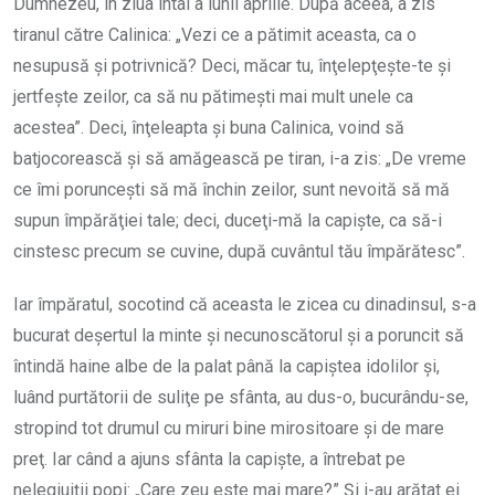
Dumnezeu, în ziua întâi a lunii aprilie. După aceea, a zis
tiranul către Calinica: „Vezi ce a pătimit aceasta, ca o
nesupusă şi potrivnică? Deci, măcar tu, înţelepţeşte-te şi
jertfeşte zeilor, ca să nu pătimeşti mai mult unele ca
acestea”. Deci, înţeleapta şi buna Calinica, voind să
batjocorească şi să amăgească pe tiran, i-a zis: „De vreme
ce îmi porunceşti să mă închin zeilor, sunt nevoită să mă
supun împărăţiei tale; deci, duceţi-mă la capişte, ca să-i
cinstesc precum se cuvine, după cuvântul tău împărătesc”.
Iar împăratul, socotind că aceasta le zicea cu dinadinsul, s-a
bucurat deşertul la minte şi necunoscătorul şi a poruncit să
întindă haine albe de la palat până la capiştea idolilor şi,
luând purtătorii de suliţe pe sfânta, au dus-o, bucurându-se,
stropind tot drumul cu miruri bine mirositoare şi de mare
preţ. Iar când a ajuns sfânta la capişte, a întrebat pe
nelegiuiţii popi: „Care zeu este mai mare?” Şi i-au arătat ei