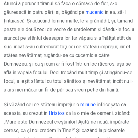
Atunci a poruncit tiranul să facă o cămaşă de fier, s-o
găurească în patru părţi şi, băgând pe
mucenic
în ea, să-l
ţintuiască. Şi aducând lemne multe, le-a grămădit, şi, turnând
peste ele douăzeci de vedre de untdelemn şi dându-le foc, a
aruncat pe sfântul deasupra lor. Iar văpaia s-a înălţat atât de
sus, încât s-au cutremurat toţi cei ce stăteau împrejur; iar el
stătea nevătămat, rugându-se cu cucernicie către
Dumnezeu, şi, ca şi cum ar fi fost într-un loc răcoros, aşa se
afla în văpaia focului. Deci trecând mult timp şi stingându-se
focul, a ieşit sfântul cu totul sănătos şi nevătămat, încât nu i-
a ars nici măcar un fir de păr sau vreun petic din haină.
Şi văzând cei ce stăteau împrejur o
minune
înfricoşată ca
aceasta, au crezut în
Hristos
ca la o mie de oameni, zicând:
„Mare este Dumnezeul creştinilor! Ajută-ne nouă, împărate
ceresc, că şi noi credem în Tine!” Şi căzând la picioarele