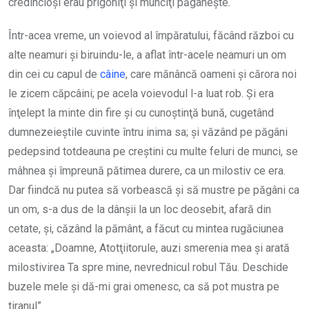
credincioşi erau prigoniţi şi munciţi păgâneşte.
Într-acea vreme, un voievod al împăratului, făcând război cu
alte neamuri şi biruindu-le, a aflat într-acele neamuri un om
din cei cu capul de
câine
, care mănâncă oameni şi cărora noi
le zicem căpcâini; pe acela voievodul l-a luat rob. Şi era
înţelept la minte din fire şi cu cunoştinţă bună, cugetând
dumnezeieştile cuvinte întru inima sa; şi văzând pe păgâni
pedepsind totdeauna pe creştini cu multe feluri de munci, se
mâhnea şi împreună pătimea durere, ca un milostiv ce era.
Dar fiindcă nu putea să vorbească şi să mustre pe păgâni ca
un om, s-a dus de la dânşii la un loc deosebit, afară din
cetate, şi, căzând la pământ, a făcut cu mintea rugăciunea
aceasta: „Doamne, Atotţiitorule, auzi smerenia mea şi arată
milostivirea Ta spre mine, nevrednicul robul Tău. Deschide
buzele mele şi dă-mi grai omenesc, ca să pot mustra pe
tiranul”.