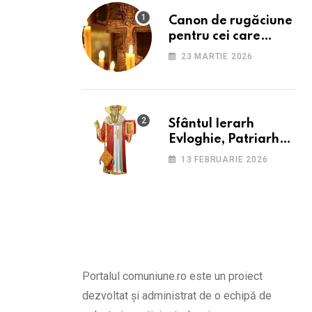
Canon de rugăciune
pentru cei care
suferă de depresie și
23 MARTIE 2026
anxietate
Sfântul Ierarh
Evloghie, Patriarhul
Alexandriei
13 FEBRUARIE 2026
Portalul comuniune.ro este un proiect
dezvoltat și administrat de o echipă de