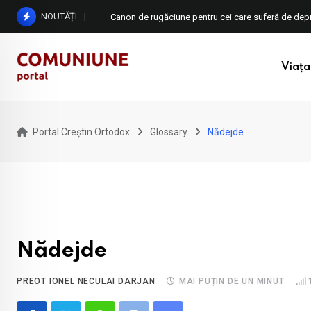
Skip
NOUTĂȚI
Canon de rugăciune pentru cei care suferă de depr
to
content
Viața 
Portal Creștin Ortodox
Glossary
Nădejde
Nădejde
PREOT IONEL NECULAI DARJAN
MAI PUȚIN DE UN MINUT