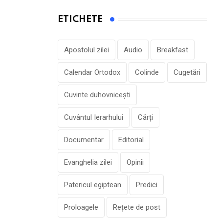
ETICHETE
Apostolul zilei
Audio
Breakfast
Calendar Ortodox
Colinde
Cugetări
Cuvinte duhovnicești
Cuvântul Ierarhului
Cărți
Documentar
Editorial
Evanghelia zilei
Opinii
Patericul egiptean
Predici
Proloagele
Rețete de post