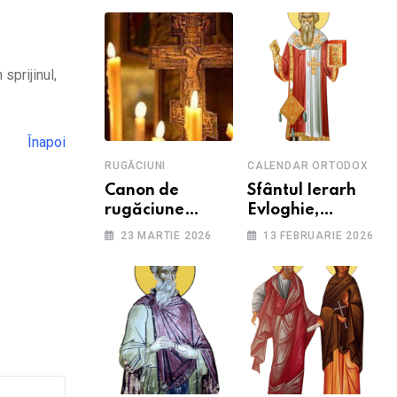
sprijinul,
Înapoi
RUGĂCIUNI
CALENDAR ORTODOX
Canon de
Sfântul Ierarh
rugăciune
Evloghie,
pentru cei care
Patriarhul
23 MARTIE 2026
13 FEBRUARIE 2026
suferă de
Alexandriei
depresie și
anxietate