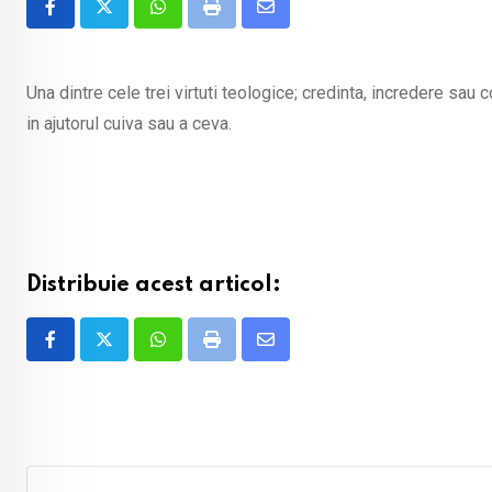
Whatsapp
Print
Share
via
Email
Una dintre cele trei virtuti teologice; credinta, incredere sau 
in ajutorul cuiva sau a ceva.
Distribuie acest articol:
Whatsapp
Print
Share
via
Email