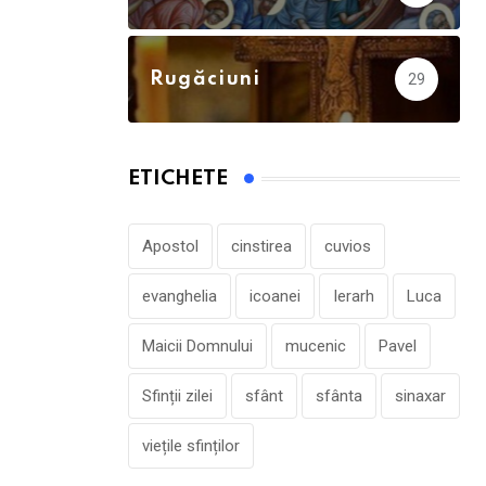
Rugăciuni
29
ETICHETE
Apostol
cinstirea
cuvios
evanghelia
icoanei
Ierarh
Luca
Maicii Domnului
mucenic
Pavel
Sfinții zilei
sfânt
sfânta
sinaxar
viețile sfinților