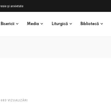
esie și anxietate
Bisericii
Media
Liturgică
Bibliotecă
1683
VIZUALIZĂRI