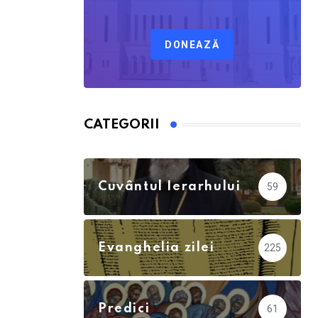
DONEAZĂ
CATEGORII
Calendar Ortodox
762
Cuvântul Ierarhului
59
Evanghelia zilei
225
Predici
61