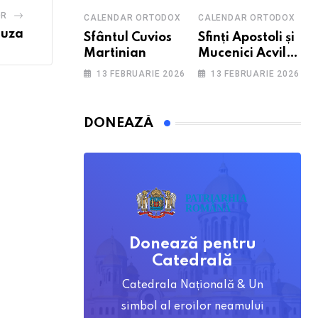
OR
CALENDAR ORTODOX
CALENDAR ORTODOX
uza
Sfântul Cuvios
Sfinți Apostoli și
Martinian
Mucenici Acvila
și soția sa,
13 FEBRUARIE 2026
13 FEBRUARIE 2026
Priscila
DONEAZĂ
Donează pentru
Catedrală
Catedrala Națională & Un
simbol al eroilor neamului