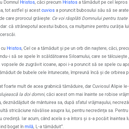
u Domnul
Hristos
, căci precum
Hristos
a tămăduit pe cel lepros ș
a, tot astfel și acest
cuvios
a poruncit bubosului său să se arate
a de care prorocul grăiește:
Ce voi răsplăti Domnului pentru toate 
ar: că strănepotul acestui bubos, ca mulțumire pentru curăția lui
ecerscăi.
cu
Hristos
, Cel ce a tămăduit și pe un orb din naștere; căci, pr
indu-i să se spele în scăldătoarea Siloamului, care se tâlcuiește „
cu vopsele de zugrăvit icoane, apoi i-a poruncit să se spele cu ap
 tămăduit de bubele cele întunecate, împreună încă și de orbirea p
at foarte mult de acea grabnică tămăduire, dar Cuviosul Alipie le-a
slujească la doi domni,
căci acest om mai înainte se robise vrăjm
u, deznădăjduit de mântuirea sa, după sfatul vrăjmașului, necrez
tă stricăciune năvălise asupra lui, pentru necredința sa. Pentru
u credință. Iar acum, când acela s-a întors și s-a pocăit înaintea l
ind bogat în
milă
, L-a tămăduit”.