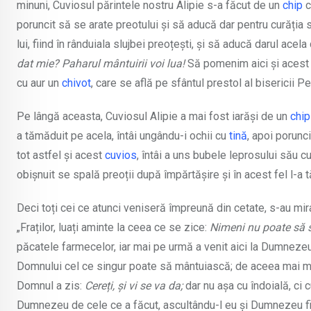
minuni, Cuviosul părintele nostru Alipie s-a făcut de un
chip
c
poruncit să se arate preotului și să aducă dar pentru curăția s
lui, fiind în rânduiala slujbei preoțești, și să aducă darul acel
dat mie? Paharul mântuirii voi lua!
Să pomenim aici și acest d
cu aur un
chivot
, care se află pe sfântul prestol al bisericii P
Pe lângă aceasta, Cuviosul Alipie a mai fost iarăși de un
chip
a tămăduit pe acela, întâi ungându-i ochii cu
tină
, apoi porunc
tot astfel și acest
cuvios
, întâi a uns bubele leprosului său 
obișnuit se spală preoții după împărtășire și în acest fel l-a
Deci toți cei ce atunci veniseră împreună din cetate, s-au mir
„Fraților, luați aminte la ceea ce se zice:
Nimeni nu poate să 
păcatele farmecelor, iar mai pe urmă a venit aici la Dumneze
Domnului cel ce singur poate să mântuiască; de aceea mai mul
Domnul a zis:
Cereți, și vi se va da;
dar nu așa cu îndoială, ci c
Dumnezeu de cele ce a făcut, ascultându-l eu și Dumnezeu fi