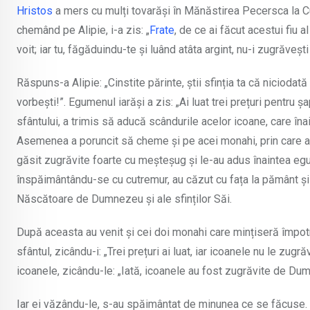
Hristos
a mers cu mulți tovarăși în Mănăstirea Pecersca la 
chemând pe Alipie, i-a zis: „
Frate
, de ce ai făcut acestui fiu 
voit; iar tu, făgăduindu-te și luând atâta argint, nu-i zugrăvești 
Răspuns-a Alipie: „Cinstite părinte, știi sfinția ta că nicioda
vorbești!”. Egumenul iarăși a zis: „Ai luat trei prețuri pentru 
sfântului, a trimis să aducă scândurile acelor icoane, care 
Asemenea a poruncit să cheme și pe acei monahi, prin care ace
găsit zugrăvite foarte cu meșteșug și le-au adus înaintea egum
înspăimântându-se cu cutremur, au căzut cu fața la pământ și 
Născătoare de Dumnezeu și ale sfinților Săi.
După aceasta au venit și cei doi monahi care mințiseră împotri
sfântul, zicându-i: „Trei prețuri ai luat, iar icoanele nu le zu
icoanele, zicându-le: „Iată, icoanele au fost zugrăvite de Dum
Iar ei văzându-le, s-au spăimântat de minunea ce se făcuse. A