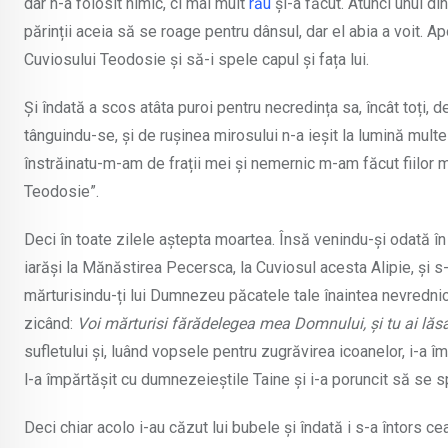
dar n-a folosit nimic, ci mai mult
rău
și-a făcut. Atunci unul d
părinții aceia să se roage pentru dânsul, dar el abia a voit. A
Cuviosului Teodosie și să-i spele capul și fața lui.
Și îndată a scos atâta puroi pentru necredința sa, încât toți, d
tânguindu-se, și de rușinea mirosului n-a ieșit la lumină multe
înstrăinatu-m-am de frații mei și nemernic m-am făcut fiilor m
Teodosie”.
Deci în toate zilele aștepta moartea. Însă venindu-și odată î
iarăși la Mănăstirea Pecersca, la Cuviosul acesta Alipie, și s-a m
mărturisindu-ți lui Dumnezeu păcatele tale înaintea nevrednic
zicând:
Voi mărturisi fărădelegea mea Domnului, și tu ai lăs
sufletului și, luând vopsele pentru zugrăvirea icoanelor, i-a î
l-a împărtășit cu dumnezeieștile Taine și i-a poruncit să se 
Deci chiar acolo i-au căzut lui bubele și îndată i s-a întors c