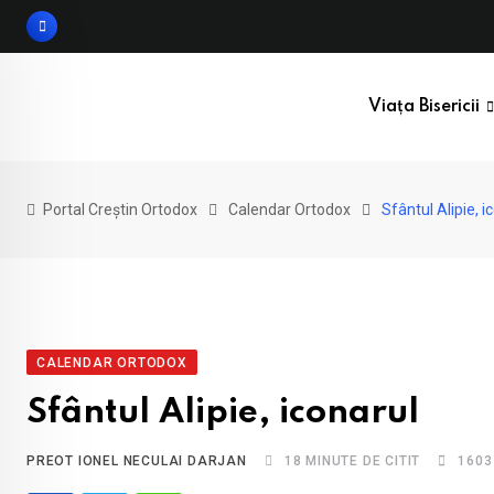
Skip
to
content
Viața Bisericii
Portal Creștin Ortodox
Calendar Ortodox
Sfântul Alipie, i
CALENDAR ORTODOX
Sfântul Alipie, iconarul
PREOT IONEL NECULAI DARJAN
18 MINUTE DE CITIT
1603