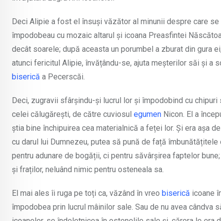
Deci Alipie a fost el însuși văzător al minunii despre care se
împodobeau cu mozaic altarul și icoana Preasfintei Născătoar
decât soarele; după aceasta un porumbel a zburat din gura ei, 
atunci fericitul Alipie, învățându-se, ajuta meșterilor săi și a
biserică
a Pecerscăi.
Deci, zugravii sfârșindu-și lucrul lor și împodobind cu chipuri
celei călugărești, de către cuviosul
egumen
Nicon. El a încep
știa bine închipuirea cea materialnică a feței lor. Și era așa de
cu darul lui Dumnezeu, putea să pună de față îmbunătățitele c
pentru adunare de bogății, ci pentru săvârșirea faptelor bune; 
și fraților, neluând nimic pentru osteneala sa.
El mai ales îi ruga pe toți ca, văzând în vreo
biserică
icoane în
împodobea prin lucrul mâinilor sale. Sau de nu avea cândva să 
icoanelor, se îndeletnicea în ostenelile sale și, cărora le era 