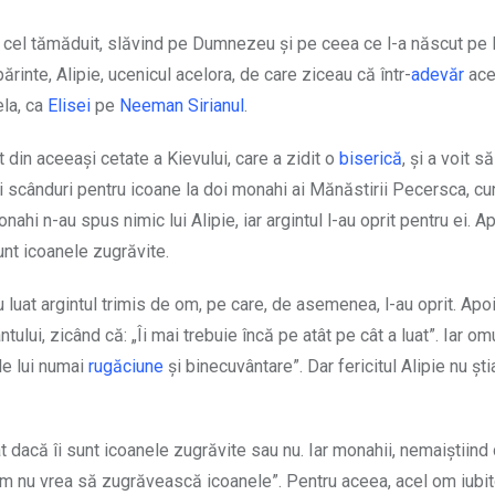
u cel tămăduit, slăvind pe Dumnezeu și pe ceea ce l-a născut pe E
ărinte, Alipie, ucenicul acelora, de care ziceau că într-
adevăr
ace
ela, ca
Elisei
pe
Neeman Sirianul
.
ot din aceeași cetate a Kievului, care a zidit o
biserică
, și a voit s
i scânduri pentru icoane la doi monahi ai Mănăstirii Pecersca, cu
ahi n-au spus nimic lui Alipie, iar argintul l-au oprit pentru ei. A
unt icoanele zugrăvite.
 au luat argintul trimis de om, pe care, de asemenea, l-au oprit. Apoi
ului, zicând că: „Îi mai trebuie încă pe atât pe cât a luat”. Iar om
le lui numai
rugăciune
și binecuvântare”. Dar fericitul Alipie nu șt
t dacă îi sunt icoanele zugrăvite sau nu. Iar monahii, nemaiștiind
i acum nu vrea să zugrăvească icoanele”. Pentru aceea, acel om iubi