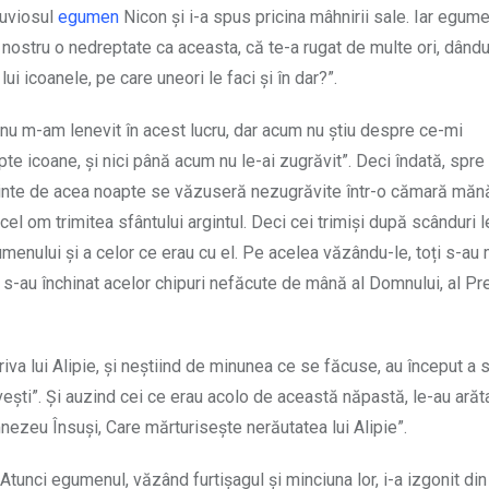
Cuviosul
egumen
Nicon și i-a spus pricina mâhnirii sale. Iar egume
al nostru o nedreptate ca aceasta, că te-a rugat de multe ori, dându-
lui icoanele, pe care uneori le faci și în dar?”.
tă nu m-am lenevit în acest lucru, dar acum nu știu despre ce-mi
șapte icoane, și nici până acum nu le-ai zugrăvit”. Deci îndată, spr
înainte de acea noapte se văzuseră nezugrăvite într-o cămară măn
l om trimitea sfântului argintul. Deci cei trimiși după scânduri l
enului și a celor ce erau cu el. Pe acelea văzându-le, toți s-au m
s-au închinat acelor chipuri nefăcute de mână al Domnului, al Pre
va lui Alipie, și neștiind de minunea ce se făcuse, au început a 
grăvești”. Și auzind cei ce erau acolo de această năpastă, le-au arăt
nezeu Însuși, Care mărturisește nerăutatea lui Alipie”.
tunci egumenul, văzând furtișagul și minciuna lor, i-a izgonit din