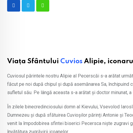
Whatsapp
Viața Sfântului
Cuvios
Alipie, iconaru
Cuviosul părintele nostru Alipie al Pecerscăi s-a arătat ur
făcut pe noi după chipul și după asemănarea Sa, închipuind 
sufletul său. Pe lângă aceasta s-a arătat și doctor minunat, a
În zilele binecredinciosului domn al Kievului, Vsevolod Iaros
Dumnezeu și după sfătuirea Cuvioșilor părinți Antonie și Teod
venit la împodobirea sfintei biserici Pecersca niște zugravi gre
învățătura zugrăvirii icoanelor.