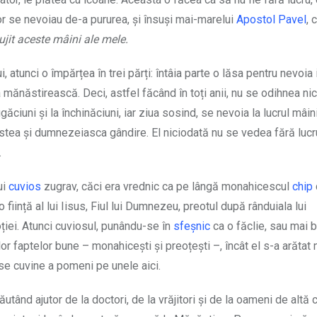
lor se nevoiau de-a pururea, și însuși mai-marelui
Apostol
Pavel
, 
ujit aceste mâini ale mele.
, atunci o împărțea în trei părți: întâia parte o lăsa pentru nevoia 
a mănăstirească. Deci, astfel făcând în toți anii, nu se odihnea nici
ăciuni și la închinăciuni, iar ziua sosind, se nevoia la lucrul mâini
stea și dumnezeiasca gândire. El niciodată nu se vedea fără lucru
.
ui
cuvios
zugrav, căci era vrednic ca pe lângă monahicescul
chip
 ființă al lui Iisus, Fiul lui Dumnezeu, preotul după rânduiala lui
oției. Atunci cuviosul, punându-se în
sfeșnic
ca o făclie, sau mai b
lor faptelor bune – monahicești și preoțești –, încât el s-a arătat
 se cuvine a pomeni pe unele aici.
utând ajutor de la doctori, de la vrăjitori și de la oameni de altă 