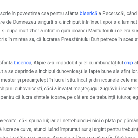
 scrie în povestirea cea pentru sfânta
biserică
a Pecerscăi, când 
e de Dumnezeu singură s-a închipuit într-însul, apoi s-a luminat
și după mult zbor a intrat în gura icoanei Mântuitorului ce era su
 scris în mintea sa, că lucrarea Preasfântului Duh petrece în acea 
 sfânta
biserică
, Alipie s-a împodobit și el cu îmbunătățitul
chip
al
ut a se deprinde a închipui duhovniceștile fapte bune ale sfinților
 meșter și preaînțelept în lucrul său, încât și din icoanele cele mat
hipuri duhovnicești, căci a învățat meșteșugul zugrăvirii icoanelo
pentru că lucra sfintele icoane, pe cât era de trebuință tuturor, 
vechite, să-i spună lui; iar el, netrebuindu-i nici o plată pe pământ
lucreze cuiva, atunci luând împrumut aur și argint pentru trebuin
dator, le plătea cu icoane. Aceasta o făcea ca să nu fie fără lucru,