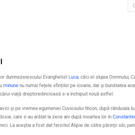
l
mător dumnezeiescului Evanghelist
Luca
, căci el slujea Domnului, C
cu
minune
nu numai fețele sfinților pe icoane, dar și bunătatea acel
 cărui viață dreptcredincioasă s-a închipuit nouă astfel:
lavici și pe vremea egumeniei Cuviosului Nicon, după rânduiala lu
osie, care s-au arătat la zece ani după moartea lor în
Constanti
ci. La aceștia a fost dat fericitul Alipie de către părinții săi, pen