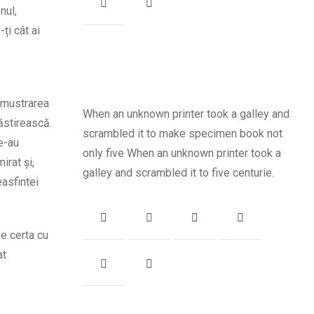
nul,
ți cât ai
e mustrarea
When an unknown printer took a galley and
ăstirească.
scrambled it to make specimen book not
e-au
only five When an unknown printer took a
irat și,
galley and scrambled it to five centurie.
asfintei
se certa cu
at