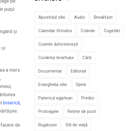
roage pe
in puțul
Apostolul zilei
Audio
Breakfast
Calendar Ortodox
Colinde
Cugetări
ângând și
Cuvinte duhovnicești
 și
Cuvântul Ierarhului
Cărți
eea a mers
Documentar
Editorial
,
Evanghelia zilei
Opinii
omnul,
ântuirea
Patericul egiptean
Predici
în
biserică
,
ărtășire.
Proloagele
Rețete de post
ă facere de
Rugăciuni
Stil de viață