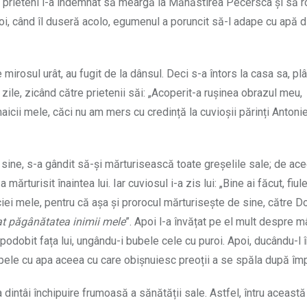
in prieteni l-a îndemnat să meargă la Mănăstirea Pecersca și să 
poi, când îl duseră acolo, egumenul a poruncit să-l adape cu apă d
e mirosul urât, au fugit de la dânsul. Deci s-a întors la casa sa, pl
 zile, zicând către prietenii săi: „Acoperit-a rușinea obrazul meu,
aicii mele, căci nu am mers cu credință la cuvioșii părinți Antonie
n sine, s-a gândit să-și mărturisească toate greșelile sale; de ac
ărturisit înaintea lui. Iar cuviosul i-a zis lui: „Bine ai făcut, fiule
iei mele, pentru că așa și prorocul mărturisește de sine, către D
at păgânătatea inimii mele
”. Apoi l-a învățat pe el mult despre m
mpodobit fața lui, ungându-i bubele cele cu puroi. Apoi, ducându-l 
spele cu apa aceea cu care obișnuiesc preoții a se spăla după împ
ea dintâi închipuire frumoasă a sănătății sale. Astfel, întru aceast