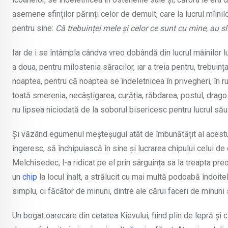
asemene sfinților părinți celor de demult, care la lucrul mîini
pentru sine:
Că trebuinței mele și celor ce sunt cu mine, au sl
Iar de i se întâmpla cândva vreo dobândă din lucrul mâinilor lui
a doua, pentru milostenia săracilor, iar a treia pentru, trebuinț
noaptea, pentru că noaptea se îndeletnicea în privegheri, în rug
toată smerenia, necâștigarea, curăția, răbdarea, postul, drago
nu lipsea niciodată de la soborul bisericesc pentru lucrul său
Și văzând egumenul meșteșugul atât de îmbunătățit al acest
îngeresc, să închipuiască în sine și lucrarea chipului celui de o
Melchisedec, l-a ridicat pe el prin sârguința sa la treapta pre
un
chip
la locul înalt, a strălucit cu mai multă podoabă îndoite
simplu, ci făcător de minuni, dintre ale cărui faceri de minuni
Un bogat oarecare din cetatea Kievului, fiind plin de lepră și că