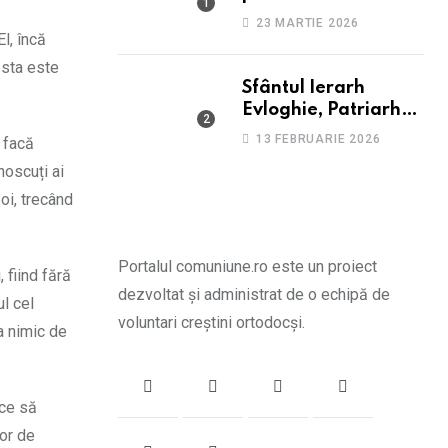
suferă de depresie și
23 MARTIE 2026
anxietate
l, încă
sta este
Sfântul Ierarh
Evloghie, Patriarhul
Alexandriei
13 FEBRUARIE 2026
ă facă
noscuți ai
poi, trecând
Portalul comuniune.ro este un proiect
, fiind fără
dezvoltat și administrat de o echipă de
ul cel
voluntari creștini ortodocși.
ia nimic de
 ce să
tor de