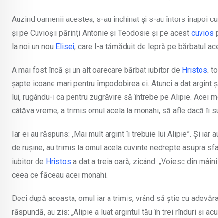
Auzind oamenii acestea, s-au închinat și s-au întors înapoi c
și pe Cuvioșii părinți Antonie și Teodosie și pe acest
cuvios
p
la noi un nou
Elisei
, care l-a tămăduit de lepră pe bărbatul ac
A mai fost încă și un alt oarecare bărbat iubitor de
Hristos
, t
șapte icoane mari pentru împodobirea ei. Atunci a dat argint ș
lui, rugându-i ca pentru zugrăvire să întrebe pe Alipie. Acei mon
câtăva vreme, a trimis omul acela la monahi, să afle dacă îi s
Iar ei au răspuns: „Mai mult argint îi trebuie lui Alipie”. Și iar
de rușine, au trimis la omul acela cuvinte nedrepte asupra sfânt
iubitor de
Hristos
a dat a treia oară, zicând: „Voiesc din mâini
ceea ce făceau acei monahi.
Deci după aceasta, omul iar a trimis, vrând să știe cu adevăra
răspundă, au zis: „Alipie a luat argintul tău în trei rînduri ș