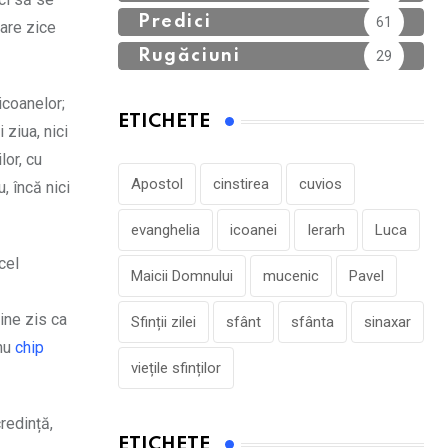
Predici
61
care zice
Rugăciuni
29
icoanelor;
ETICHETE
 ziua, nici
lor, cu
Apostol
cinstirea
cuvios
, încă nici
evanghelia
icoanei
Ierarh
Luca
cel
Maicii Domnului
mucenic
Pavel
ine zis ca
Sfinții zilei
sfânt
sfânta
sinaxar
 nu
chip
viețile sfinților
credință,
ETICHETE