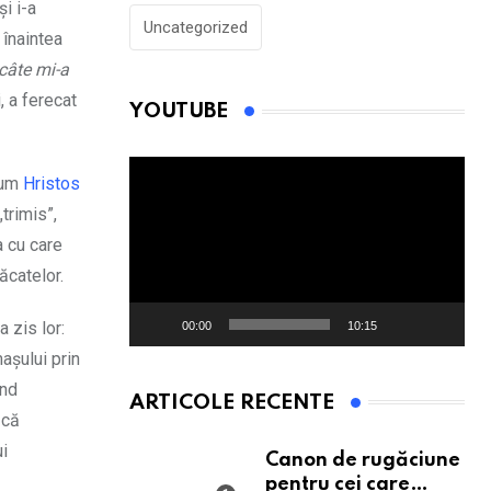
i i-a
Uncategorized
 înaintea
câte mi-a
, a ferecat
YOUTUBE
Player
ecum
Hristos
video
trimis”,
a cu care
ăcatelor.
 zis lor:
00:00
10:15
așului prin
ând
ARTICOLE RECENTE
 că
ui
Canon de rugăciune
pentru cei care