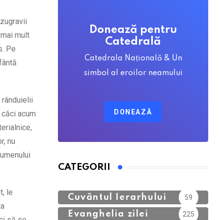
zugravii
Donează pentru
 mai mult
Catedrală
s. Pe
Catedrala Națională & Un
sfântă
simbol al eroilor neamului
 rânduielii
DONEAZĂ
, căci acum
erialnice,
r, nu
egumenului
CATEGORII
Calendar Ortodox
762
, le
Cuvântul Ierarhului
59
ța
Evanghelia zilei
225
 ci să se