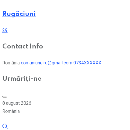
Rugăciuni
29
Contact Info
România
comuniune.ro@gmail.com
0734XXXXXX
Urmăriți-ne
8 august 2026
România