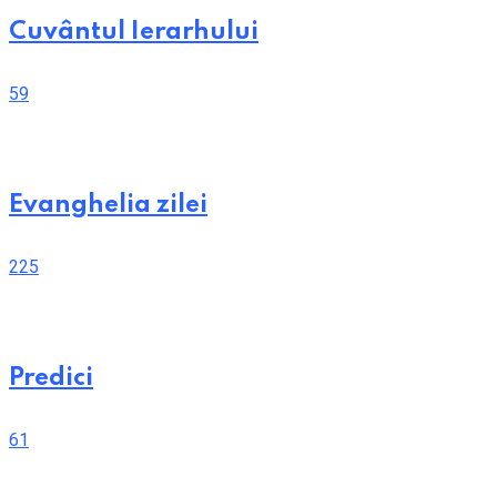
Cuvântul Ierarhului
59
Evanghelia zilei
225
Predici
61