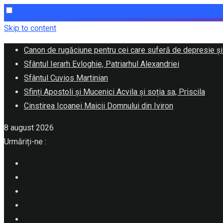
Skip to content
Canon de rugăciune pentru cei care suferă de depresie și
Sfântul Ierarh Evloghie, Patriarhul Alexandriei
Sfântul Cuvios Martinian
Sfinți Apostoli și Mucenici Acvila și soția sa, Priscila
Cinstirea Icoanei Maicii Domnului din Iviron
8 august 2026
Urmăriți-ne :