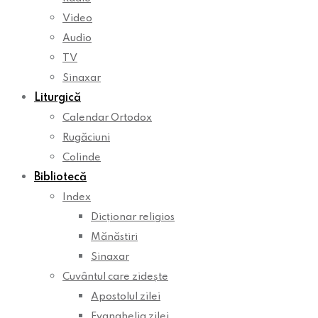
Video
Audio
TV
Sinaxar
Liturgică
Calendar Ortodox
Rugăciuni
Colinde
Bibliotecă
Index
Dicționar religios
Mănăstiri
Sinaxar
Cuvântul care zidește
Apostolul zilei
Evanghelia zilei