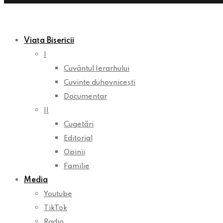
Viața Bisericii
I
Cuvântul Ierarhului
Cuvinte duhovnicești
Documentar
II
Cugetări
Editorial
Opinii
Familie
Media
Youtube
TikTok
Radio