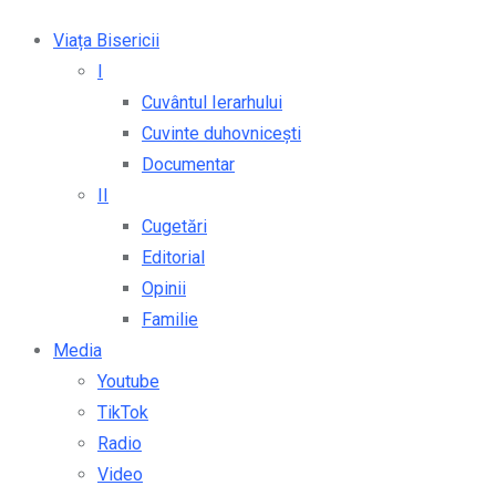
Viața Bisericii
I
Cuvântul Ierarhului
Cuvinte duhovnicești
Documentar
II
Cugetări
Editorial
Opinii
Familie
Media
Youtube
TikTok
Radio
Video