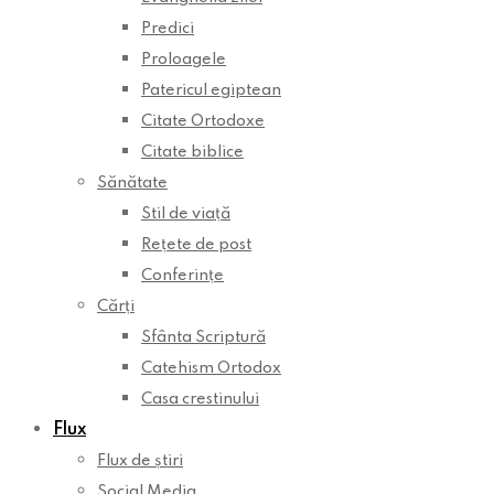
Predici
Proloagele
Patericul egiptean
Citate Ortodoxe
Citate biblice
Sănătate
Stil de viață
Rețete de post
Conferințe
Cărți
Sfânta Scriptură
Catehism Ortodox
Casa crestinului
Flux
Flux de știri
Social Media