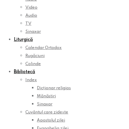
Video
Audio
TV
Sinaxar
Liturgică
Calendar Ortodox
Rugăciuni
Colinde
Bibliotecă
Index
Dicționar religios
Mănăstiri
Sinaxar
Cuvântul care zidește
Apostolul zilei
Evanghelia zilei