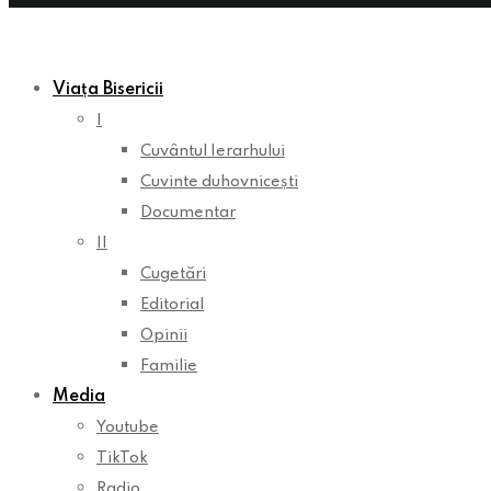
Viața Bisericii
I
Cuvântul Ierarhului
Cuvinte duhovnicești
Documentar
II
Cugetări
Editorial
Opinii
Familie
Media
Youtube
TikTok
Radio