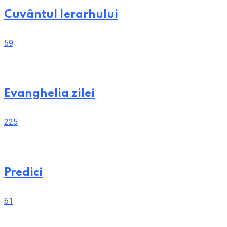
Cuvântul Ierarhului
59
Evanghelia zilei
225
Predici
61