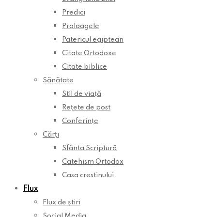
Predici
Proloagele
Patericul egiptean
Citate Ortodoxe
Citate biblice
Sănătate
Stil de viață
Rețete de post
Conferințe
Cărți
Sfânta Scriptură
Catehism Ortodox
Casa crestinului
Flux
Flux de știri
Social Media