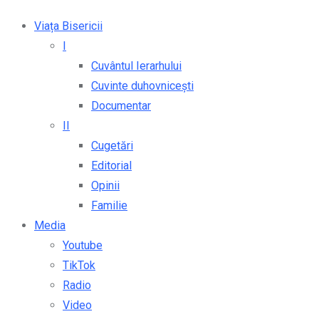
Viața Bisericii
I
Cuvântul Ierarhului
Cuvinte duhovnicești
Documentar
II
Cugetări
Editorial
Opinii
Familie
Media
Youtube
TikTok
Radio
Video