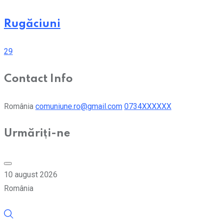
Rugăciuni
29
Contact Info
România
comuniune.ro@gmail.com
0734XXXXXX
Urmăriți-ne
10 august 2026
România