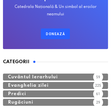
Catedrala Națională & Un simbol al eroilor
neamului
DONEAZĂ
CATEGORII
Calendar Ortodox
762
Cuvântul Ierarhului
59
Evanghelia zilei
225
Predici
61
Rugăciuni
29