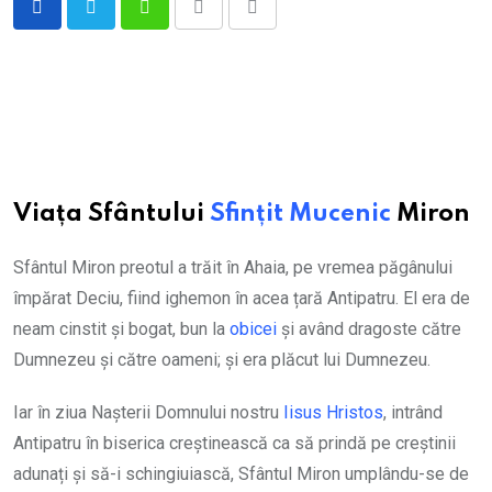
Whatsapp
Print
Share
via
Email
Viața Sfântului
Sfințit
Mucenic
Miron
Sfântul Miron preotul a trăit în Ahaia, pe vremea păgânului
împărat Deciu, fiind ighemon în acea țară Antipatru. El era de
neam cinstit și bogat, bun la
obicei
și având dragoste către
Dumnezeu și către oameni; și era plăcut lui Dumnezeu.
Iar în ziua Nașterii Domnului nostru
Iisus Hristos
, intrând
Antipatru în biserica creștinească ca să prindă pe creștinii
adunați și să-i schingiuiască, Sfântul Miron umplându-se de