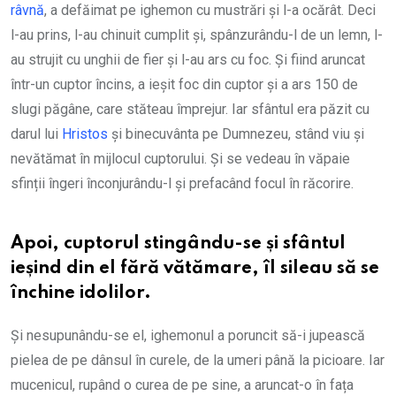
râvnă
, a defăimat pe ighemon cu mustrări și l-a ocărât. Deci
l-au prins, l-au chinuit cumplit și, spânzurându-l de un lemn, l-
au strujit cu unghii de fier și l-au ars cu foc. Și fiind aruncat
într-un cuptor încins, a ieșit foc din cuptor și a ars 150 de
slugi păgâne, care stăteau împrejur. Iar sfântul era păzit cu
darul lui
Hristos
și binecuvânta pe Dumnezeu, stând viu și
nevătămat în mijlocul cuptorului. Și se vedeau în văpaie
sfinții îngeri înconjurându-l și prefacând focul în răcorire.
Apoi, cuptorul stingându-se și sfântul
ieșind din el fără vătămare, îl sileau să se
închine idolilor.
Și nesupunându-se el, ighemonul a poruncit să-i jupească
pielea de pe dânsul în curele, de la umeri până la picioare. Iar
mucenicul, rupând o curea de pe sine, a aruncat-o în fața