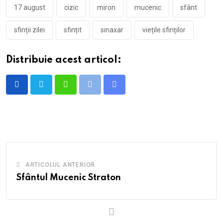
17 august
cizic
miron
mucenic
sfânt
sfinții zilei
sfințit
sinaxar
viețile sfinților
Distribuie acest articol:
Whatsapp
Print
Share
via
Email
ARTICOLUL ANTERIOR
Sfântul Mucenic Straton