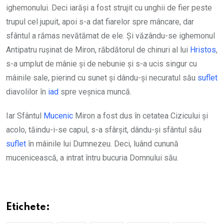
ighemonului. Deci iarăși a fost strujit cu unghii de fier peste
trupul cel jupuit, apoi s-a dat fiarelor spre mâncare, dar
sfântul a rămas nevătămat de ele. Și văzându-se ighemonul
Antipatru rușinat de Miron, răbdătorul de chinuri al lui
Hristos
,
s-a umplut de mânie și de nebunie și s-a ucis singur cu
mâinile sale, pierind cu sunet și dându-și necuratul său
suflet
diavolilor în
iad
spre veșnica muncă.
Iar Sfântul
Mucenic
Miron a fost dus în cetatea Cizicului și
acolo, tăindu-i-se capul, s-a sfârșit, dându-și sfântul său
suflet
în mâinile lui Dumnezeu. Deci, luând cunună
mucenicească, a intrat întru bucuria Domnului său.
Etichete: