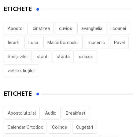
ETICHETE
Apostol
cinstirea
cuvios
evanghelia
icoanei
Ierarh
Luca
Maicii Domnului
mucenic
Pavel
Sfinții zilei
sfânt
sfânta
sinaxar
viețile sfinților
ETICHETE
Apostolul zilei
Audio
Breakfast
Calendar Ortodox
Colinde
Cugetări