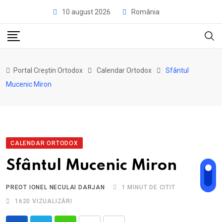
Skip
10 august 2026
România
to
content
Portal Creștin Ortodox
Calendar Ortodox
Sfântul
Mucenic Miron
CALENDAR ORTODOX
Sfântul Mucenic Miron
PREOT IONEL NECULAI DARJAN
1 MINUT DE CITIT
1620
VIZUALIZĂRI