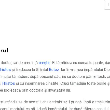
rul
 doctor, iar de credință
creștin
. El tămăduia nu numai trupurile, dar
ristos
și îi aducea la Sfântul
Botez
. Iar în vremea împăratului Dio
d multe tămăduiri, după obiceiul său, nu cu doctorii pământești, ci
i,
Hristos
și cu însemnarea cinstitei Cruci tămăduia toate bolile și
a idolească prin doctoria și învățătura lui.
nștiințându-se de acest lucru, a trimis să-l prindă. Însă ostașii trim
capul mortului, ca să-l ducă împăratului. Iar după tăierea capului, 