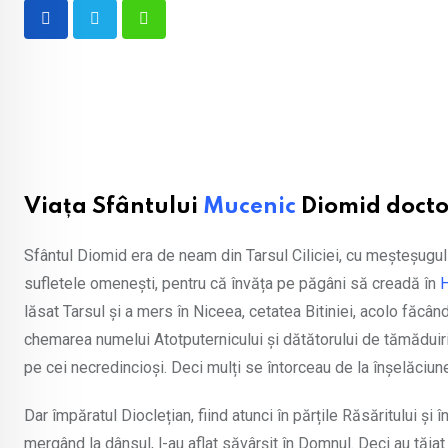
Whatsapp
Viața Sfântului
Mucenic
Diomid docto
Sfântul Diomid era de neam din Tarsul Ciliciei, cu meșteșugul
sufletele omenești, pentru că învăța pe păgâni să creadă în
H
lăsat Tarsul și a mers în Niceea, cetatea Bitiniei, acolo făcân
chemarea numelui Atotputernicului și dătătorului de tămăduir
pe cei necredincioși. Deci mulți se întorceau de la înșelăciune
Dar împăratul Dioclețian, fiind atunci în părțile Răsăritului și î
mergând la dânsul, l-au aflat săvârșit în Domnul. Deci au tăiat 