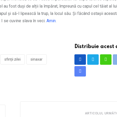
l au fost duși de alții la împărat, împreună cu capul cel tăiat al lu
apul și să-l lipească la trup, la locul său. Și făcând ostașii aceast
I se cuvine slava în veci.
Amin
.
Distribuie acest 
sfinții zilei
sinaxar
Whats
Share
via
Email
ARTICOLUL URMĂT