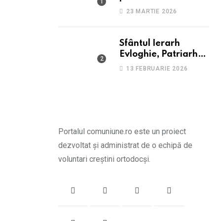
suferă de depresie și
23 MARTIE 2026
anxietate
Sfântul Ierarh
Evloghie, Patriarhul
Alexandriei
13 FEBRUARIE 2026
Portalul comuniune.ro este un proiect
dezvoltat și administrat de o echipă de
voluntari creștini ortodocși.