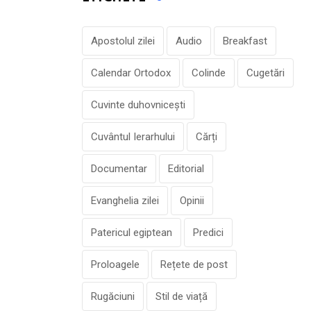
Apostolul zilei
Audio
Breakfast
Calendar Ortodox
Colinde
Cugetări
Cuvinte duhovnicești
Cuvântul Ierarhului
Cărți
Documentar
Editorial
Evanghelia zilei
Opinii
Patericul egiptean
Predici
Proloagele
Rețete de post
Rugăciuni
Stil de viață