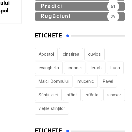
ului
Predici
61
opol
Rugăciuni
29
ETICHETE
Apostol
cinstirea
cuvios
evanghelia
icoanei
Ierarh
Luca
Maicii Domnului
mucenic
Pavel
Sfinții zilei
sfânt
sfânta
sinaxar
viețile sfinților
ETICHETE