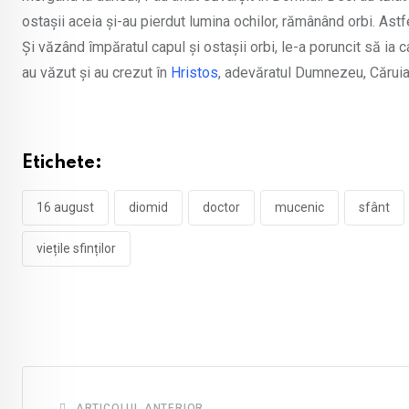
ostașii aceia și-au pierdut lumina ochilor, rămânând orbi. Astfe
Și văzând împăratul capul și ostașii orbi, le-a poruncit să ia c
au văzut și au crezut în
Hristos
, adevăratul Dumnezeu, Căruia 
Etichete:
16 august
diomid
doctor
mucenic
sfânt
viețile sfinților
ARTICOLUL ANTERIOR