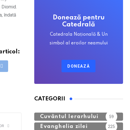
i Diomid.
a, îndată
Donează pentru
Catedrală
Catedrala Națională & Un
simbol al eroilor neamului
articol:
DONEAZĂ
app
Print
CATEGORII
Calendar Ortodox
762
Cuvântul Ierarhului
59
OR
Evanghelia zilei
225