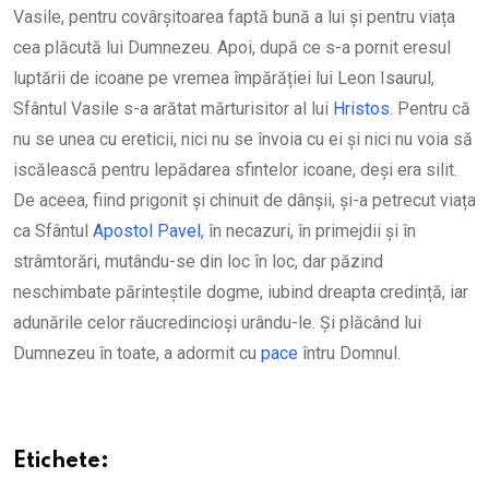
Vasile, pentru covârșitoarea faptă bună a lui și pentru viața
cea plăcută lui Dumnezeu. Apoi, după ce s-a pornit eresul
luptării de icoane pe vremea împărăției lui Leon Isaurul,
Sfântul Vasile s-a arătat mărturisitor al lui
Hristos
. Pentru că
nu se unea cu ereticii, nici nu se învoia cu ei și nici nu voia să
iscălească pentru lepădarea sfintelor icoane, deși era silit.
De aceea, fiind prigonit și chinuit de dânșii, și-a petrecut viața
ca Sfântul
Apostol
Pavel
, în necazuri, în primejdii și în
strâmtorări, mutându-se din loc în loc, dar păzind
neschimbate părinteștile dogme, iubind dreapta credință, iar
adunările celor răucredincioși urându-le. Și plăcând lui
Dumnezeu în toate, a adormit cu
pace
întru Domnul.
Etichete: