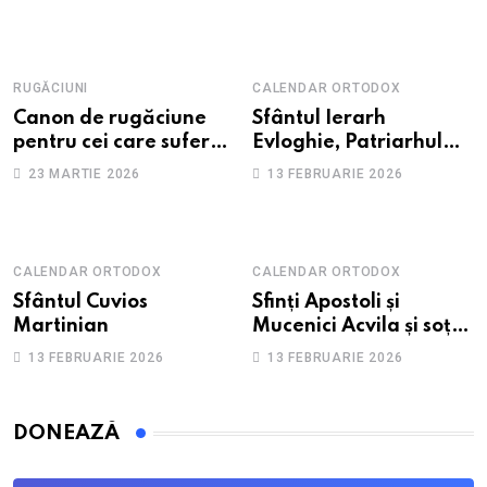
RUGĂCIUNI
CALENDAR ORTODOX
Canon de rugăciune
Sfântul Ierarh
pentru cei care suferă
Evloghie, Patriarhul
de depresie și
Alexandriei
23 MARTIE 2026
13 FEBRUARIE 2026
anxietate
CALENDAR ORTODOX
CALENDAR ORTODOX
Sfântul Cuvios
Sfinți Apostoli și
Martinian
Mucenici Acvila și soția
sa, Priscila
13 FEBRUARIE 2026
13 FEBRUARIE 2026
DONEAZĂ