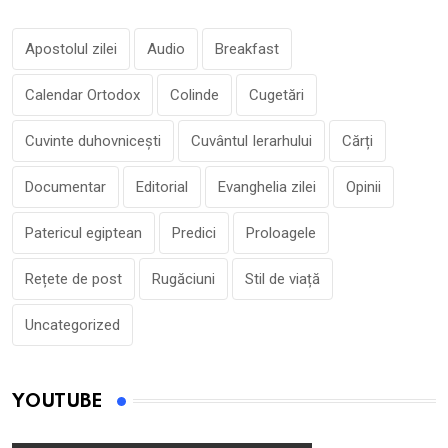
Apostolul zilei
Audio
Breakfast
Calendar Ortodox
Colinde
Cugetări
Cuvinte duhovnicești
Cuvântul Ierarhului
Cărți
Documentar
Editorial
Evanghelia zilei
Opinii
Patericul egiptean
Predici
Proloagele
Rețete de post
Rugăciuni
Stil de viață
Uncategorized
YOUTUBE