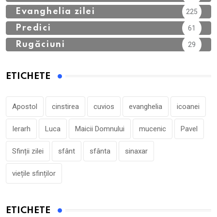
Evanghelia zilei
225
Predici
61
Rugăciuni
29
ETICHETE
Apostol
cinstirea
cuvios
evanghelia
icoanei
Ierarh
Luca
Maicii Domnului
mucenic
Pavel
Sfinții zilei
sfânt
sfânta
sinaxar
viețile sfinților
ETICHETE