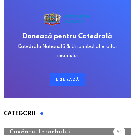
Donează pentru Catedrală
Catedrala Națională & Un simbol al eroilor
neamului
DONEAZĂ
CATEGORII
Calendar Ortodox
762
Cuvântul Ierarhului
59