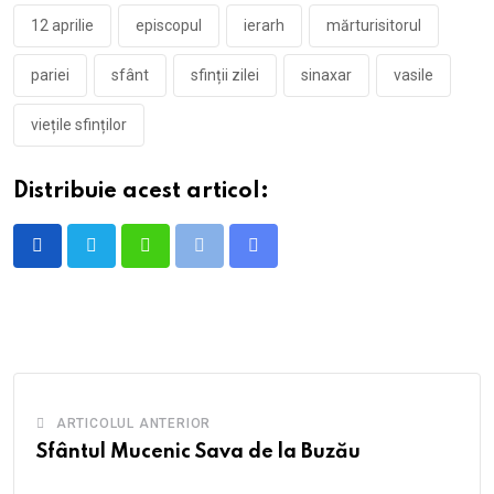
12 aprilie
episcopul
ierarh
mărturisitorul
pariei
sfânt
sfinții zilei
sinaxar
vasile
viețile sfinților
Distribuie acest articol:
Whatsapp
Print
Share
via
Email
ARTICOLUL ANTERIOR
Sfântul Mucenic Sava de la Buzău