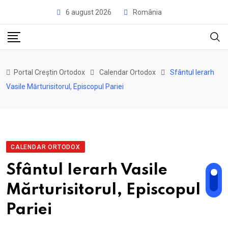
Skip
6 august 2026
România
to
content
Portal Creștin Ortodox
Calendar Ortodox
Sfântul Ierarh
Vasile Mărturisitorul, Episcopul Pariei
CALENDAR ORTODOX
Sfântul Ierarh Vasile
Mărturisitorul, Episcopul
Pariei