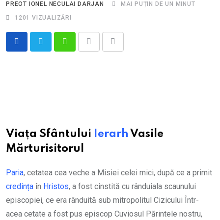
PREOT IONEL NECULAI DARJAN
MAI PUȚIN DE UN MINUT
1201
VIZUALIZĂRI
Whatsapp
Print
Share
via
Email
Viața Sfântului
Ierarh
Vasile
Mărturisitorul
Paria
, cetatea cea veche a Misiei celei mici, după ce a primit
credința
în
Hristos
, a fost cinstită cu rânduiala scaunului
episcopiei, ce era rânduită sub mitropolitul Cizicului Într-
acea cetate a fost pus episcop Cuviosul Părintele nostru,