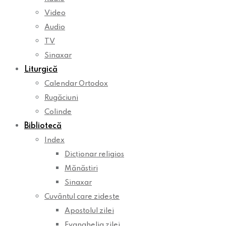
Video
Audio
TV
Sinaxar
Liturgică
Calendar Ortodox
Rugăciuni
Colinde
Bibliotecă
Index
Dicționar religios
Mănăstiri
Sinaxar
Cuvântul care zidește
Apostolul zilei
Evanghelia zilei