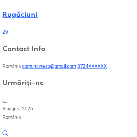
Rugăciuni
29
Contact Info
România
comuniune.ro@gmail.com
0734XXXXXX
Urmăriți-ne
8 august 2026
România