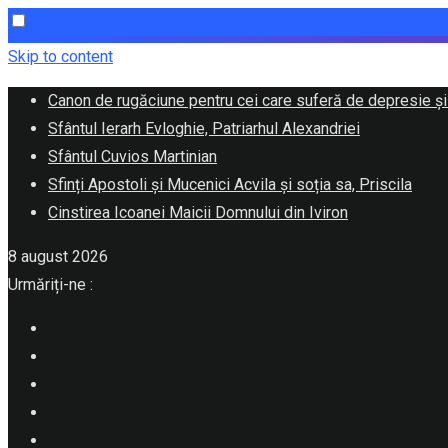
Skip to content
Canon de rugăciune pentru cei care suferă de depresie și
Sfântul Ierarh Evloghie, Patriarhul Alexandriei
Sfântul Cuvios Martinian
Sfinți Apostoli și Mucenici Acvila și soția sa, Priscila
Cinstirea Icoanei Maicii Domnului din Iviron
8 august 2026
Urmăriți-ne :