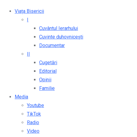
Viața Bisericii
I
Cuvântul Ierarhului
Cuvinte duhovnicești
Documentar
II
Cugetări
Editorial
Opinii
Familie
Media
Youtube
TikTok
Radio
Video