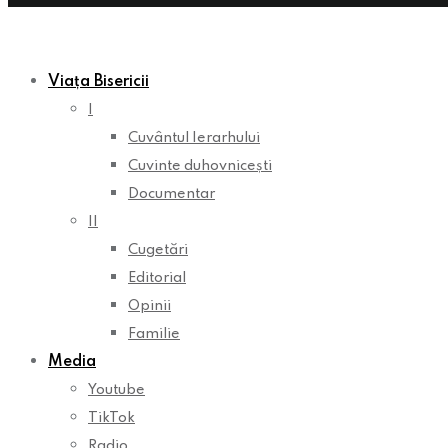
Viața Bisericii
I
Cuvântul Ierarhului
Cuvinte duhovnicești
Documentar
II
Cugetări
Editorial
Opinii
Familie
Media
Youtube
TikTok
Radio