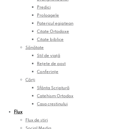
Predici
Proloagele
Patericul egiptean
Citate Ortodoxe
Citate biblice
Sănătate
Stil de viață
Rețete de post
Conferințe
Cărți
Sfânta Scriptură
Catehism Ortodox
Casa crestinului
Flux
Flux de știri
Social Media