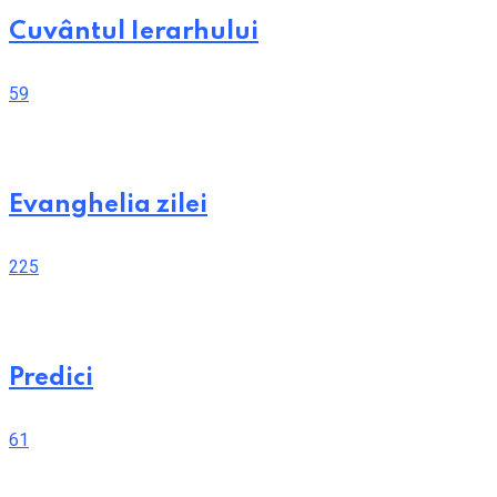
Cuvântul Ierarhului
59
Evanghelia zilei
225
Predici
61