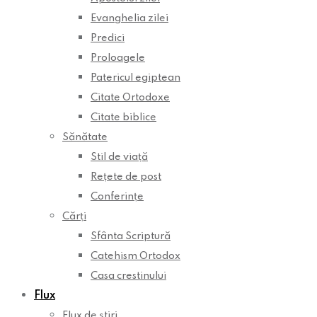
Evanghelia zilei
Predici
Proloagele
Patericul egiptean
Citate Ortodoxe
Citate biblice
Sănătate
Stil de viață
Rețete de post
Conferințe
Cărți
Sfânta Scriptură
Catehism Ortodox
Casa crestinului
Flux
Flux de știri