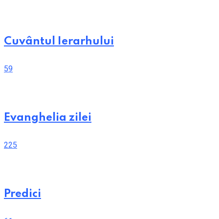
Cuvântul Ierarhului
59
Evanghelia zilei
225
Predici