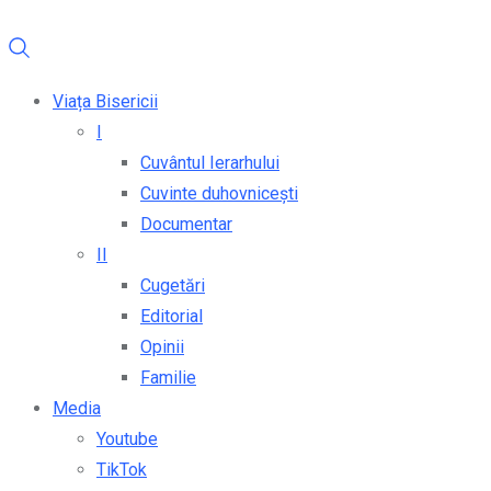
Viața Bisericii
I
Cuvântul Ierarhului
Cuvinte duhovnicești
Documentar
II
Cugetări
Editorial
Opinii
Familie
Media
Youtube
TikTok