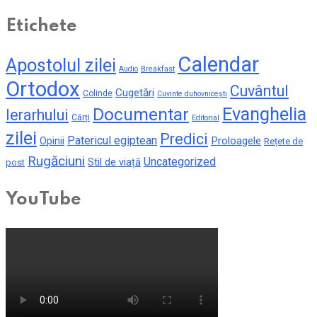
Etichete
Calendar
Apostolul zilei
Audio
Breakfast
Ortodox
Cuvântul
Cugetări
Colinde
Cuvinte duhovnicești
Evanghelia
Documentar
Ierarhului
Cărți
Editorial
zilei
Predici
Patericul egiptean
Proloagele
Opinii
Rețete de
Rugăciuni
Uncategorized
Stil de viață
post
YouTube