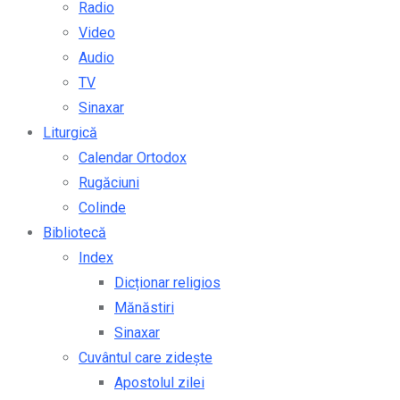
Radio
Video
Audio
TV
Sinaxar
Liturgică
Calendar Ortodox
Rugăciuni
Colinde
Bibliotecă
Index
Dicționar religios
Mănăstiri
Sinaxar
Cuvântul care zidește
Apostolul zilei