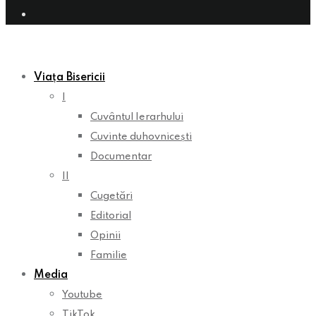
Viața Bisericii
I
Cuvântul Ierarhului
Cuvinte duhovnicești
Documentar
II
Cugetări
Editorial
Opinii
Familie
Media
Youtube
TikTok