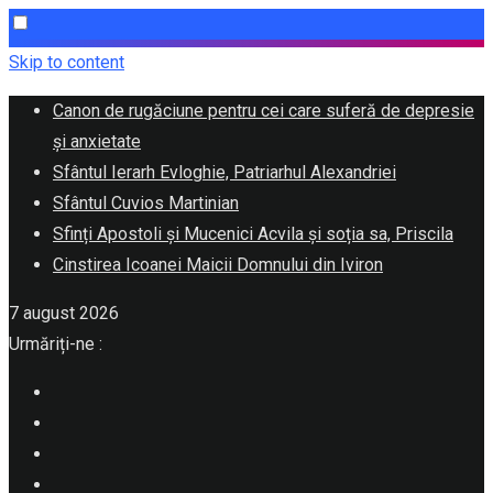
Skip to content
Canon de rugăciune pentru cei care suferă de depresie
și anxietate
Sfântul Ierarh Evloghie, Patriarhul Alexandriei
Sfântul Cuvios Martinian
Sfinți Apostoli și Mucenici Acvila și soția sa, Priscila
Cinstirea Icoanei Maicii Domnului din Iviron
7 august 2026
Urmăriți-ne :