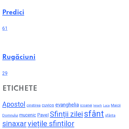
Predici
61
Rugăciuni
29
ETICHETE
Apostol
evanghelia
cuvios
cinstirea
icoanei
Maicii
Ierarh
Luca
sfânt
Sfinții zilei
mucenic
Pavel
Domnului
sfânta
sinaxar
viețile sfinților