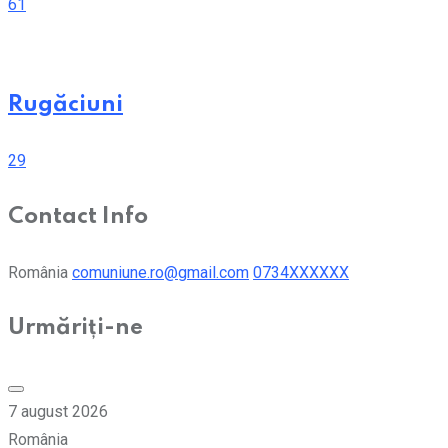
61
Rugăciuni
29
Contact Info
România
comuniune.ro@gmail.com
0734XXXXXX
Urmăriți-ne
7 august 2026
România