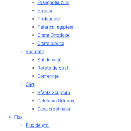
Evanghelia zilei
Predici
Proloagele
Patericul egiptean
Citate Ortodoxe
Citate biblice
Sănătate
Stil de viață
Rețete de post
Conferințe
Cărți
Sfânta Scriptură
Catehism Ortodox
Casa crestinului
Flux
Flux de știri