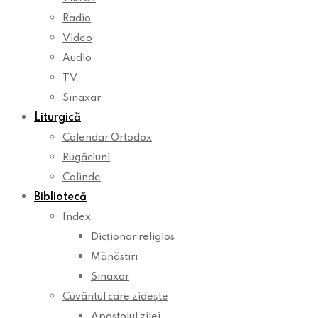
Radio
Video
Audio
TV
Sinaxar
Liturgică
Calendar Ortodox
Rugăciuni
Colinde
Bibliotecă
Index
Dicționar religios
Mănăstiri
Sinaxar
Cuvântul care zidește
Apostolul zilei