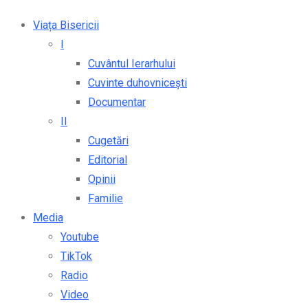
Viața Bisericii
I
Cuvântul Ierarhului
Cuvinte duhovnicești
Documentar
II
Cugetări
Editorial
Opinii
Familie
Media
Youtube
TikTok
Radio
Video