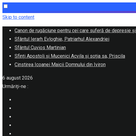
Skip to content
Canon de rugăciune pentru cei care suferă de depresie și
Sfântul Ierarh Evloghie, Patriarhul Alexandriei
Sfântul Cuvios Martinian
Sfinți Apostoli și Mucenici Acvila și soția sa, Priscila
Cinstirea Icoanei Maicii Domnului din Iviron
6 august 2026
Urmăriți-ne :