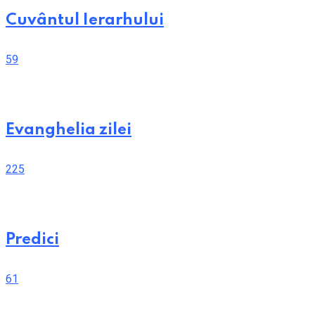
Cuvântul Ierarhului
59
Evanghelia zilei
225
Predici
61