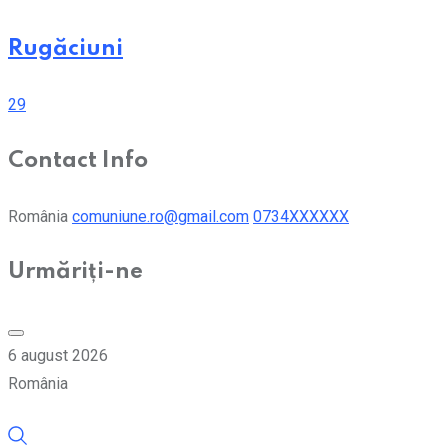
Rugăciuni
29
Contact Info
România
comuniune.ro@gmail.com
0734XXXXXX
Urmăriți-ne
6 august 2026
România