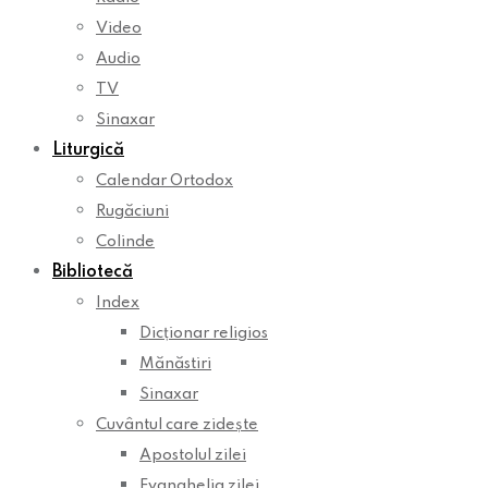
Video
Audio
TV
Sinaxar
Liturgică
Calendar Ortodox
Rugăciuni
Colinde
Bibliotecă
Index
Dicționar religios
Mănăstiri
Sinaxar
Cuvântul care zidește
Apostolul zilei
Evanghelia zilei