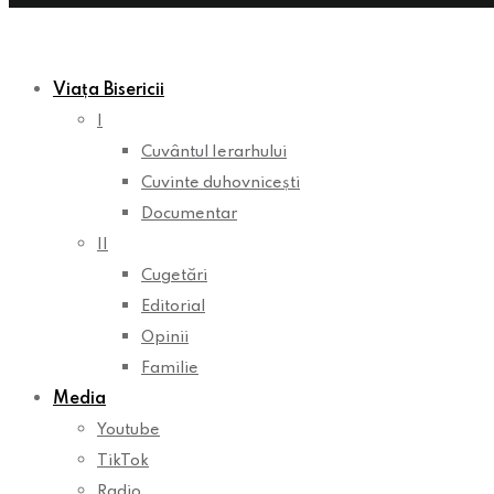
Viața Bisericii
I
Cuvântul Ierarhului
Cuvinte duhovnicești
Documentar
II
Cugetări
Editorial
Opinii
Familie
Media
Youtube
TikTok
Radio