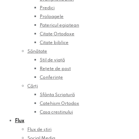
Predici
Proloagele
Patericul egiptean
Citate Ortodoxe
Citate biblice
Sănătate
Stil de viață
Rețete de post
Conferințe
Cărți
Sfânta Scriptură
Catehism Ortodox
Casa crestinului
Flux
Flux de știri
Social Media