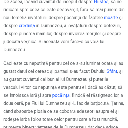
De aceea, lăsând cuvântul de început despre
Hristos
, să ne
ridicăm spre ceea ce este desăvârșit, fără să mai punem din
nou temelia învățăturii despre pocăința de faptele
moarte
și
despre
credința
în Dumnezeu, a învățăturii despre botezuri,
despre punerea mâinilor, despre învierea morților și despre
judecata veșnică. Și aceasta vom face-o cu voia lui
Dumnezeu.
Căci este cu neputință pentru cei ce s-au luminat odată și au
gustat darul cel ceresc și părtași s-au făcut Duhului
Sfânt
, și
au gustat cuvântul cel bun al lui Dumnezeu și puterile
veacului viitor, cu neputință este pentru ei, dacă au căzut, să
se înnoiască iarăși spre
pocăință
, fiindcă ei răstignesc lor, a
doua oară, pe Fiul lui Dumnezeu și-L fac de batjocură. Țarina,
când absoarbe ploaia ce se coboară adeseori asupra ei și
rodește iarba folositoare celor pentru care a fost muncită,
primește binecuvântarea de la Dumnezeu; dar dacă aduce