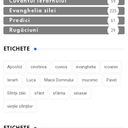
Cuvântul Ierarhului
59
Evanghelia zilei
225
Predici
61
Rugăciuni
29
ETICHETE
Apostol
cinstirea
cuvios
evanghelia
icoanei
Ierarh
Luca
Maicii Domnului
mucenic
Pavel
Sfinții zilei
sfânt
sfânta
sinaxar
viețile sfinților