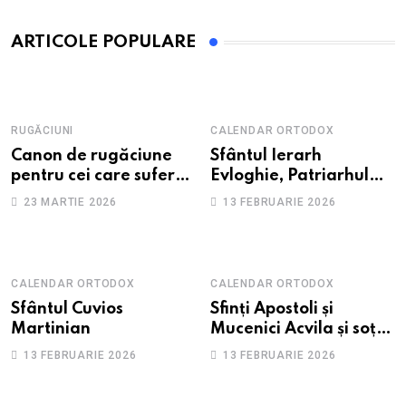
ARTICOLE POPULARE
RUGĂCIUNI
CALENDAR ORTODOX
Canon de rugăciune
Sfântul Ierarh
pentru cei care suferă
Evloghie, Patriarhul
de depresie și
Alexandriei
23 MARTIE 2026
13 FEBRUARIE 2026
anxietate
CALENDAR ORTODOX
CALENDAR ORTODOX
Sfântul Cuvios
Sfinți Apostoli și
Martinian
Mucenici Acvila și soția
sa, Priscila
13 FEBRUARIE 2026
13 FEBRUARIE 2026