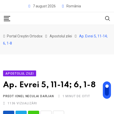
Skip
7 august 2026
România
to
content
Portal Creștin Ortodox
Apostolul zilei
Ap. Evrei 5, 11-14;
6, 1-8
APOSTOLUL ZILEI
Ap. Evrei 5, 11-14; 6, 1-8
PREOT IONEL NECULAI DARJAN
1 MINUT DE CITIT
1136
VIZUALIZĂRI