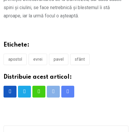
spini și ciulini, se face netrebnică și blestemul îi stă
aproape, iar la urmă focul o așteaptă.
Etichete:
apostol
evrei
pavel
sfânt
Distribuie acest articol:
Whatsapp
Print
Share
via
Email