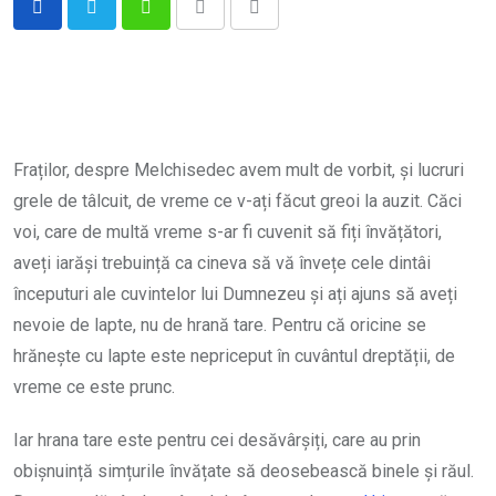
Whatsapp
Print
Share
via
Email
Fraților, despre Melchisedec avem mult de vorbit, și lucruri
grele de tâlcuit, de vreme ce v-ați făcut greoi la auzit. Căci
voi, care de multă vreme s-ar fi cuvenit să fiți învățători,
aveți iarăși trebuință ca cineva să vă învețe cele dintâi
începuturi ale cuvintelor lui Dumnezeu și ați ajuns să aveți
nevoie de lapte, nu de hrană tare. Pentru că oricine se
hrănește cu lapte este nepriceput în cuvântul dreptății, de
vreme ce este prunc.
Iar hrana tare este pentru cei desăvârșiți, care au prin
obișnuință simțurile învățate să deosebească binele și răul.