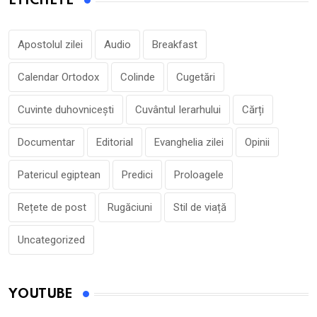
ETICHETE
Apostolul zilei
Audio
Breakfast
Calendar Ortodox
Colinde
Cugetări
Cuvinte duhovnicești
Cuvântul Ierarhului
Cărți
Documentar
Editorial
Evanghelia zilei
Opinii
Patericul egiptean
Predici
Proloagele
Rețete de post
Rugăciuni
Stil de viață
Uncategorized
YOUTUBE