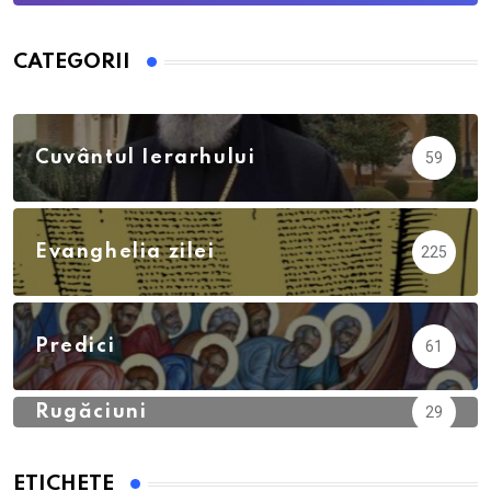
CATEGORII
Calendar Ortodox
762
Cuvântul Ierarhului
59
Evanghelia zilei
225
Predici
61
Rugăciuni
29
ETICHETE