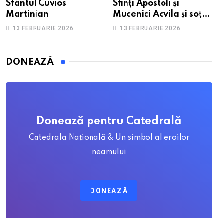
Sfântul Cuvios
Sfinți Apostoli și
Martinian
Mucenici Acvila și soția
sa, Priscila
13 FEBRUARIE 2026
13 FEBRUARIE 2026
DONEAZĂ
Donează pentru Catedrală
Catedrala Națională & Un simbol al eroilor
neamului
DONEAZĂ