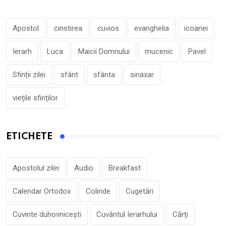
Apostol
cinstirea
cuvios
evanghelia
icoanei
Ierarh
Luca
Maicii Domnului
mucenic
Pavel
Sfinții zilei
sfânt
sfânta
sinaxar
viețile sfinților
ETICHETE
Apostolul zilei
Audio
Breakfast
Calendar Ortodox
Colinde
Cugetări
Cuvinte duhovnicești
Cuvântul Ierarhului
Cărți