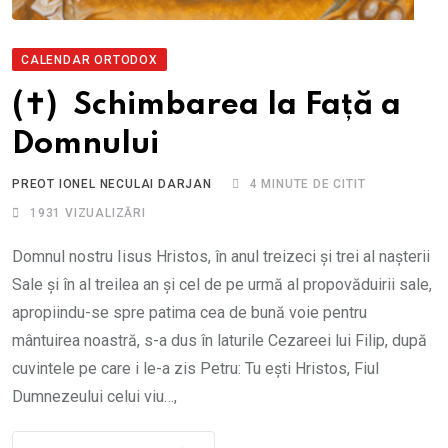
CALENDAR ORTODOX
(✝) Schimbarea la Față a
Domnului
PREOT IONEL NECULAI DARJAN
4 MINUTE DE CITIT
1931
VIZUALIZĂRI
Domnul nostru Iisus Hristos, în anul treizeci și trei al nașterii
Sale și în al treilea an și cel de pe urmă al propovăduirii sale,
apropiindu-se spre patima cea de bună voie pentru
mântuirea noastră, s-a dus în laturile Cezareei lui Filip, după
cuvintele pe care i le-a zis Petru: Tu ești Hristos, Fiul
Dumnezeului celui viu…,