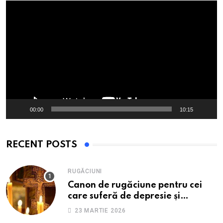
Player
video
00:00
10:15
RECENT POSTS
RUGĂCIUNI
Canon de rugăciune pentru cei
care suferă de depresie și
anxietate
23 MARTIE 2026