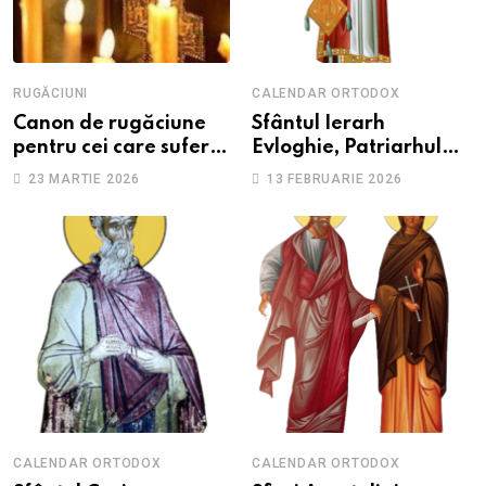
RUGĂCIUNI
CALENDAR ORTODOX
Canon de rugăciune
Sfântul Ierarh
pentru cei care suferă
Evloghie, Patriarhul
de depresie și
Alexandriei
23 MARTIE 2026
13 FEBRUARIE 2026
anxietate
CALENDAR ORTODOX
CALENDAR ORTODOX