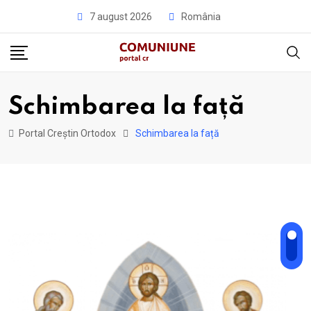
Skip
7 august 2026
România
to
content
Schimbarea la față
Portal Creștin Ortodox
Schimbarea la față