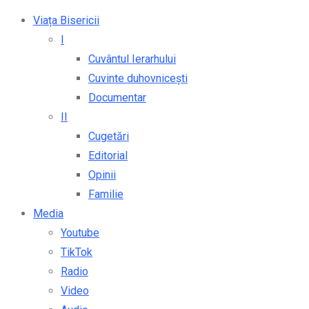
Viața Bisericii
I
Cuvântul Ierarhului
Cuvinte duhovnicești
Documentar
II
Cugetări
Editorial
Opinii
Familie
Media
Youtube
TikTok
Radio
Video