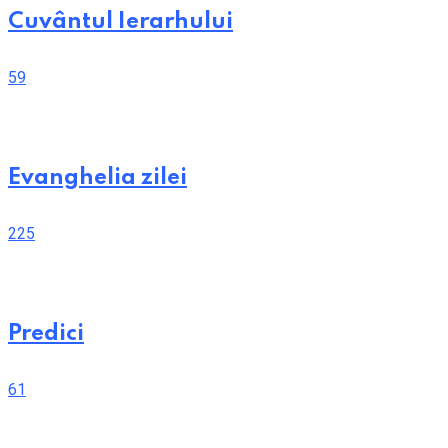
Cuvântul Ierarhului
59
Evanghelia zilei
225
Predici
61