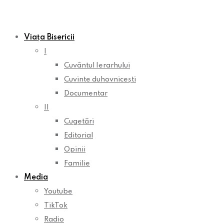
Viața Bisericii
I
Cuvântul Ierarhului
Cuvinte duhovnicești
Documentar
II
Cugetări
Editorial
Opinii
Familie
Media
Youtube
TikTok
Radio