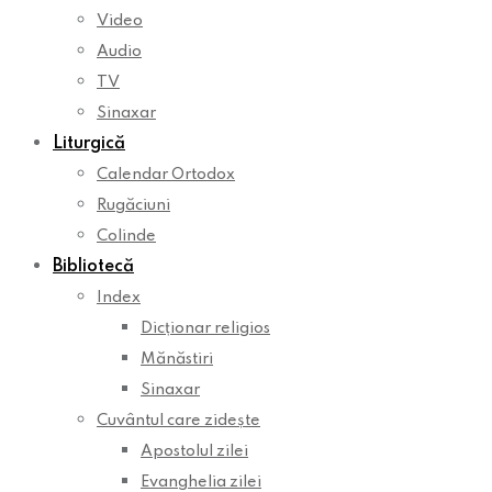
Video
Audio
TV
Sinaxar
Liturgică
Calendar Ortodox
Rugăciuni
Colinde
Bibliotecă
Index
Dicționar religios
Mănăstiri
Sinaxar
Cuvântul care zidește
Apostolul zilei
Evanghelia zilei