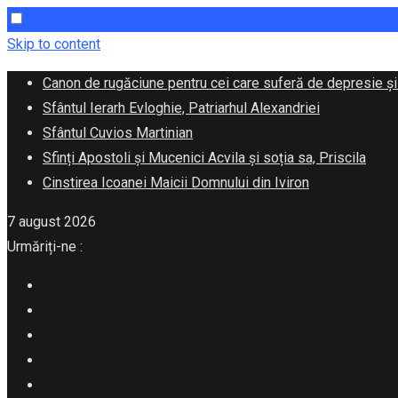
Skip to content
Canon de rugăciune pentru cei care suferă de depresie și
Sfântul Ierarh Evloghie, Patriarhul Alexandriei
Sfântul Cuvios Martinian
Sfinți Apostoli și Mucenici Acvila și soția sa, Priscila
Cinstirea Icoanei Maicii Domnului din Iviron
7 august 2026
Urmăriți-ne :