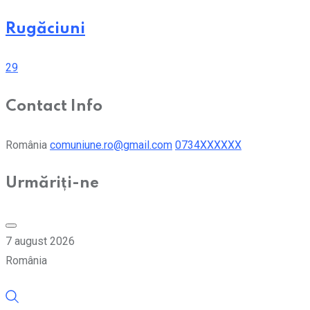
Rugăciuni
29
Contact Info
România
comuniune.ro@gmail.com
0734XXXXXX
Urmăriți-ne
7 august 2026
România