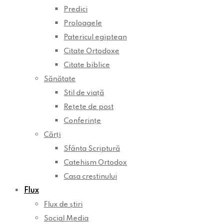
Predici
Proloagele
Patericul egiptean
Citate Ortodoxe
Citate biblice
Sănătate
Stil de viață
Rețete de post
Conferințe
Cărți
Sfânta Scriptură
Catehism Ortodox
Casa crestinului
Flux
Flux de știri
Social Media