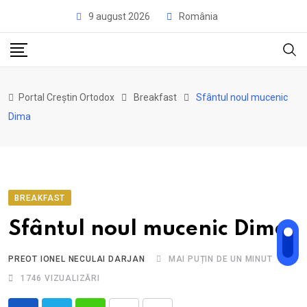
Skip
9 august 2026
România
to
content
Portal Creștin Ortodox
Breakfast
Sfântul noul mucenic
Dima
BREAKFAST
Sfântul noul mucenic Dima
PREOT IONEL NECULAI DARJAN
MAI PUȚIN DE UN MINUT
1746
VIZUALIZĂRI