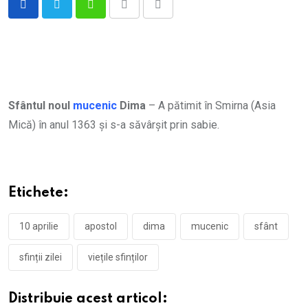
Whatsapp
Print
Share
via
Email
Sfântul noul
mucenic
Dima
– A pătimit în Smirna (Asia
Mică) în anul 1363 și s-a săvârșit prin sabie.
Etichete:
10 aprilie
apostol
dima
mucenic
sfânt
sfinții zilei
viețile sfinților
Distribuie acest articol: