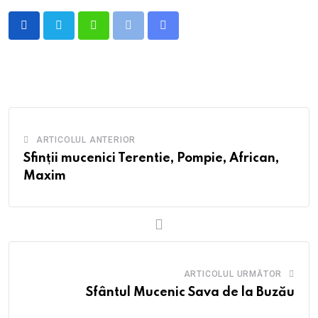
Whatsapp
Print
Share
via
Email
ARTICOLUL ANTERIOR
Sfinții mucenici Terentie, Pompie, African,
Maxim
ARTICOLUL URMĂTOR
Sfântul Mucenic Sava de la Buzău