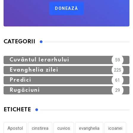
DONEAZĂ
CATEGORII
Calendar Ortodox
762
Cuvântul Ierarhului
59
Evanghelia zilei
225
Predici
61
Rugăciuni
29
ETICHETE
Apostol
cinstirea
cuvios
evanghelia
icoanei