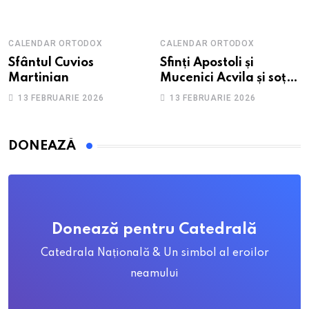
CALENDAR ORTODOX
CALENDAR ORTODOX
Sfântul Cuvios
Sfinți Apostoli și
Martinian
Mucenici Acvila și soția
sa, Priscila
13 FEBRUARIE 2026
13 FEBRUARIE 2026
DONEAZĂ
Donează pentru Catedrală
Catedrala Națională & Un simbol al eroilor
neamului