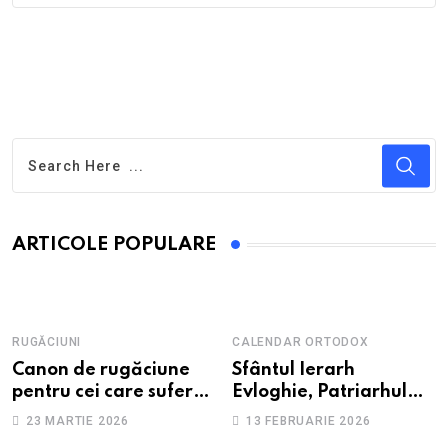
ARTICOLE POPULARE
RUGĂCIUNI
CALENDAR ORTODOX
Canon de rugăciune
Sfântul Ierarh
pentru cei care suferă
Evloghie, Patriarhul
de depresie și
Alexandriei
23 MARTIE 2026
13 FEBRUARIE 2026
anxietate