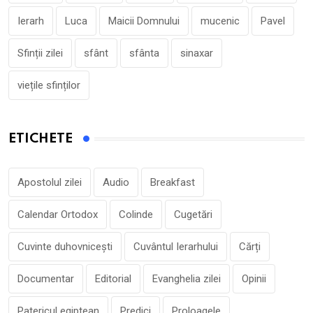
Ierarh
Luca
Maicii Domnului
mucenic
Pavel
Sfinții zilei
sfânt
sfânta
sinaxar
viețile sfinților
ETICHETE
Apostolul zilei
Audio
Breakfast
Calendar Ortodox
Colinde
Cugetări
Cuvinte duhovnicești
Cuvântul Ierarhului
Cărți
Documentar
Editorial
Evanghelia zilei
Opinii
Patericul egiptean
Predici
Proloagele