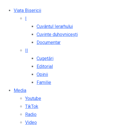
Viața Bisericii
I
Cuvântul Ierarhului
Cuvinte duhovnicești
Documentar
II
Cugetări
Editorial
Opinii
Familie
Media
Youtube
TikTok
Radio
Video