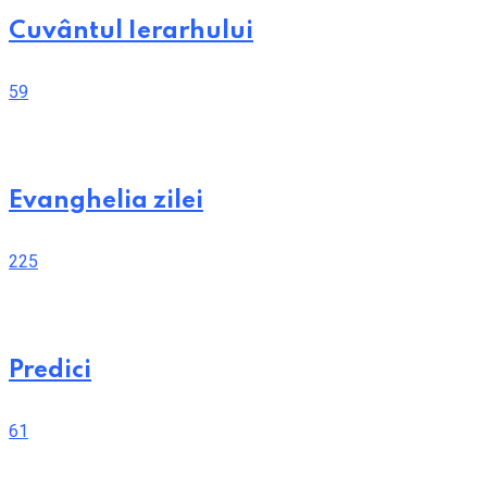
Cuvântul Ierarhului
59
Evanghelia zilei
225
Predici
61