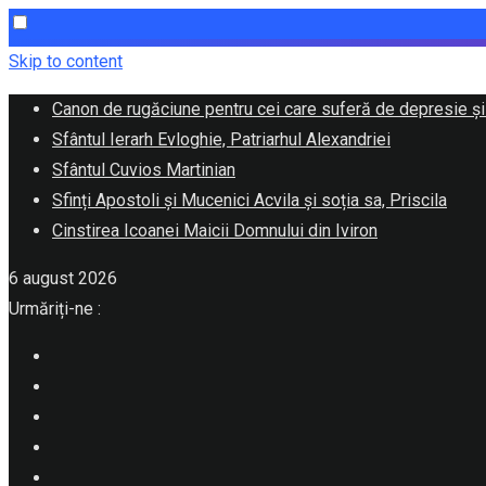
Skip to content
Canon de rugăciune pentru cei care suferă de depresie și
Sfântul Ierarh Evloghie, Patriarhul Alexandriei
Sfântul Cuvios Martinian
Sfinți Apostoli și Mucenici Acvila și soția sa, Priscila
Cinstirea Icoanei Maicii Domnului din Iviron
6 august 2026
Urmăriți-ne :