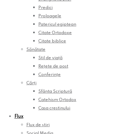
Predici
Proloagele
Patericul egiptean
Citate Ortodoxe
Citate biblice
Sănătate
Stil de viață
Rețete de post
Conferințe
Cărți
Sfânta Scriptură
Catehism Ortodox
Casa crestinului
Flux
Flux de știri
Social Media