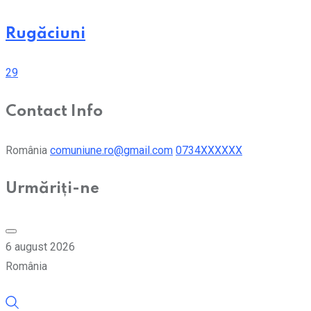
Rugăciuni
29
Contact Info
România
comuniune.ro@gmail.com
0734XXXXXX
Urmăriți-ne
6 august 2026
România