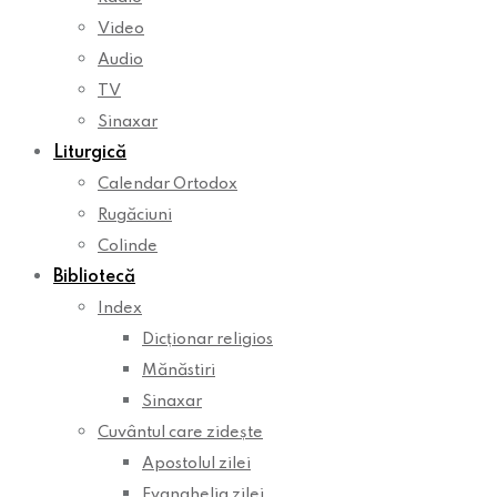
Video
Audio
TV
Sinaxar
Liturgică
Calendar Ortodox
Rugăciuni
Colinde
Bibliotecă
Index
Dicționar religios
Mănăstiri
Sinaxar
Cuvântul care zidește
Apostolul zilei
Evanghelia zilei