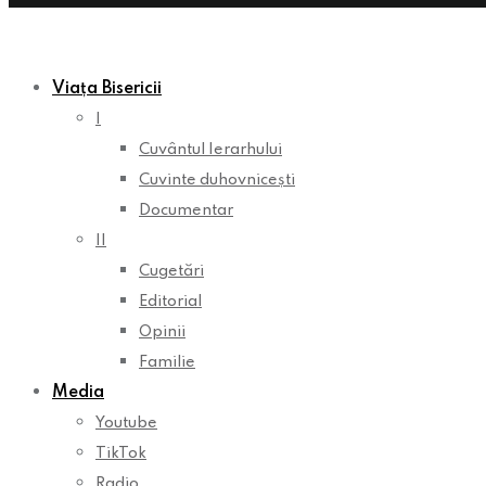
Viața Bisericii
I
Cuvântul Ierarhului
Cuvinte duhovnicești
Documentar
II
Cugetări
Editorial
Opinii
Familie
Media
Youtube
TikTok
Radio