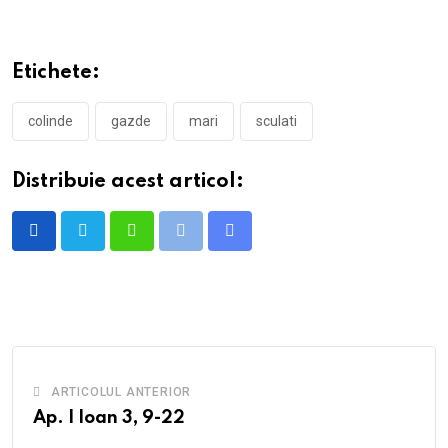
Etichete:
colinde
gazde
mari
sculati
Distribuie acest articol:
Whatsapp
Print
Share
via
Email
ARTICOLUL ANTERIOR
Ap. I Ioan 3, 9-22