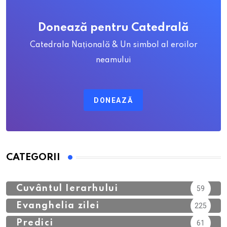
Donează pentru Catedrală
Catedrala Națională & Un simbol al eroilor
neamului
DONEAZĂ
CATEGORII
Calendar Ortodox
762
Cuvântul Ierarhului
59
Evanghelia zilei
225
Predici
61