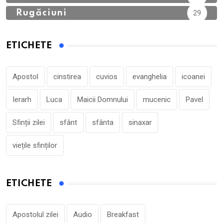
Rugăciuni
29
ETICHETE
Apostol
cinstirea
cuvios
evanghelia
icoanei
Ierarh
Luca
Maicii Domnului
mucenic
Pavel
Sfinții zilei
sfânt
sfânta
sinaxar
viețile sfinților
ETICHETE
Apostolul zilei
Audio
Breakfast