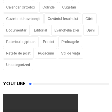
Calendar Ortodox
Colinde
Cugetări
Cuvinte duhovnicești
Cuvântul Ierarhului
Cărți
Documentar
Editorial
Evanghelia zilei
Opinii
Patericul egiptean
Predici
Proloagele
Rețete de post
Rugăciuni
Stil de viață
Uncategorized
YOUTUBE