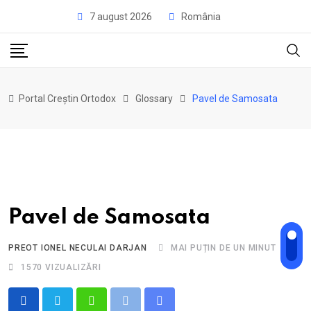
Skip
7 august 2026
România
to
content
Portal Creștin Ortodox
Glossary
Pavel de Samosata
Pavel de Samosata
PREOT IONEL NECULAI DARJAN
MAI PUȚIN DE UN MINUT
1570
VIZUALIZĂRI
Whatsapp
Print
Share