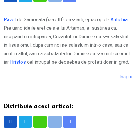
via
Email
Pavel
de Samosata (sec. III), ereziarh, episcop de
Antiohia
.
Preluand ideile eretice ale lui Artemas, el sustinea ca,
incepand cu intruparea, Cuvantul lui Dumnezeu s-a salasluit
in Iisus omul, dupa cum noi ne salasluim intr-o casa, sau ca
unul in altul, sau ca substanta lui Dumnezeu s-a unit cu omul,
iar
Hristos
cel intrupat se deosebea de profeti doar in grad.
Înapoi
Distribuie acest articol:
Whatsapp
Print
Share
via