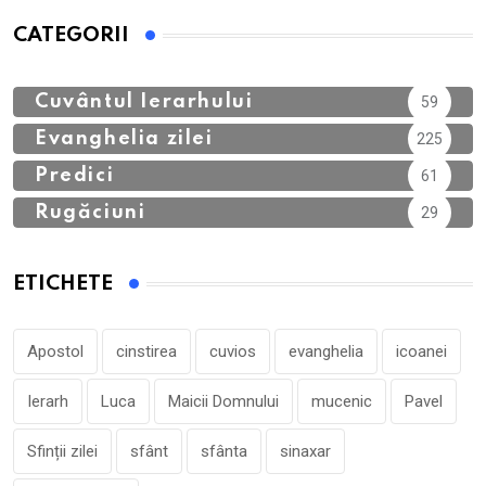
CATEGORII
Calendar Ortodox
762
Cuvântul Ierarhului
59
Evanghelia zilei
225
Predici
61
Rugăciuni
29
ETICHETE
Apostol
cinstirea
cuvios
evanghelia
icoanei
Ierarh
Luca
Maicii Domnului
mucenic
Pavel
Sfinții zilei
sfânt
sfânta
sinaxar