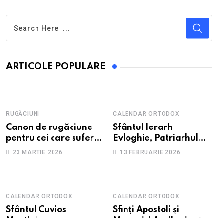
ARTICOLE POPULARE
RUGĂCIUNI
CALENDAR ORTODOX
Canon de rugăciune
Sfântul Ierarh
pentru cei care suferă
Evloghie, Patriarhul
de depresie și
Alexandriei
23 MARTIE 2026
13 FEBRUARIE 2026
anxietate
CALENDAR ORTODOX
CALENDAR ORTODOX
Sfântul Cuvios
Sfinți Apostoli și