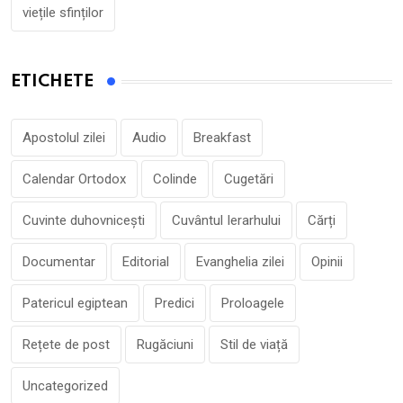
viețile sfinților
ETICHETE
Apostolul zilei
Audio
Breakfast
Calendar Ortodox
Colinde
Cugetări
Cuvinte duhovnicești
Cuvântul Ierarhului
Cărți
Documentar
Editorial
Evanghelia zilei
Opinii
Patericul egiptean
Predici
Proloagele
Rețete de post
Rugăciuni
Stil de viață
Uncategorized