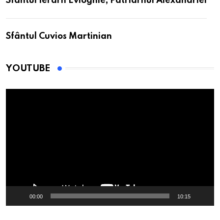
Sfântul Ierarh Evloghie, Patriarhul Alexandriei
Sfântul Cuvios Martinian
YOUTUBE
Player
video
00:00
10:15