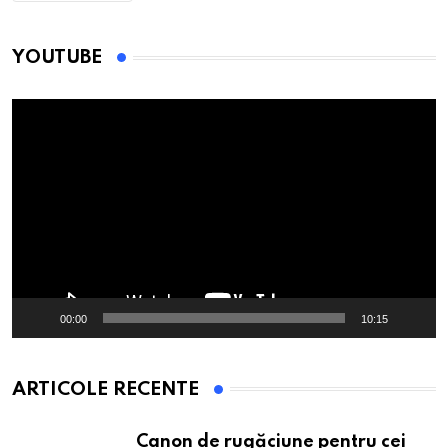
YOUTUBE
Player
video
00:00
10:15
ARTICOLE RECENTE
Canon de rugăciune pentru cei