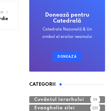
OR
Donează pentru
rdie
Catedrală
Catedrala Națională & Un
simbol al eroilor neamului
DONEAZĂ
CATEGORII
Calendar Ortodox
762
Cuvântul Ierarhului
59
Evanghelia zilei
225