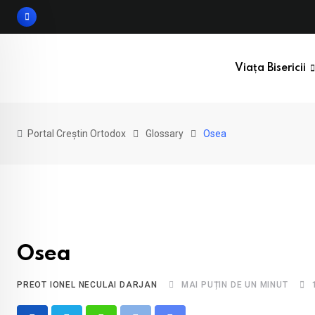
Skip
to
content
Viața Bisericii
Portal Creștin Ortodox
Glossary
Osea
Osea
PREOT IONEL NECULAI DARJAN
MAI PUȚIN DE UN MINUT