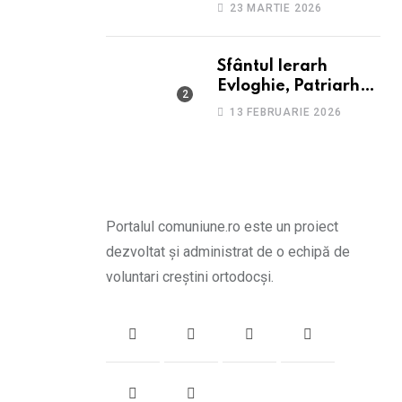
suferă de depresie și
23 MARTIE 2026
anxietate
Sfântul Ierarh
Evloghie, Patriarhul
Alexandriei
13 FEBRUARIE 2026
Portalul comuniune.ro este un proiect
dezvoltat și administrat de o echipă de
voluntari creștini ortodocși.