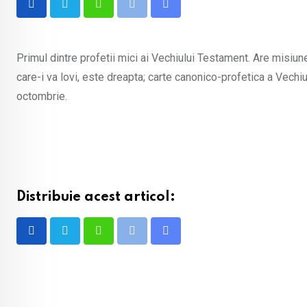
Whatsapp
Print
Share
via
Email
Primul dintre profetii mici ai Vechiului Testament. Are misi
care-i va lovi, este dreapta; carte canonico-profetica a Vechi
octombrie.
Distribuie acest articol:
Whatsapp
Print
Share
via
Email