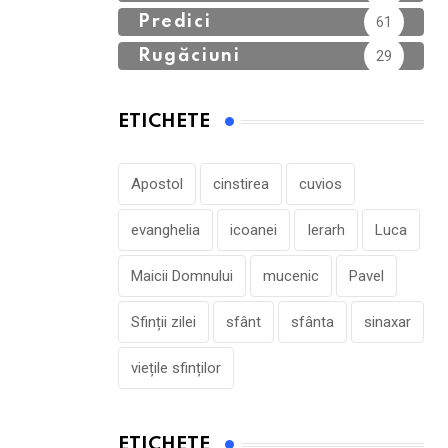
Predici
61
Rugăciuni
29
ETICHETE
Apostol
cinstirea
cuvios
evanghelia
icoanei
Ierarh
Luca
Maicii Domnului
mucenic
Pavel
Sfinții zilei
sfânt
sfânta
sinaxar
viețile sfinților
ETICHETE