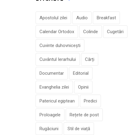
Apostolul zilei
Audio
Breakfast
Calendar Ortodox
Colinde
Cugetări
Cuvinte duhovnicești
Cuvântul Ierarhului
Cărți
Documentar
Editorial
Evanghelia zilei
Opinii
Patericul egiptean
Predici
Proloagele
Rețete de post
Rugăciuni
Stil de viață