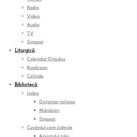
Radio
Video
Audio
TV
Sinaxar
Liturgică
Calendar Ortodox
Rugăciuni
Colinde
Bibliotecă
Index
Dicționar religios
Mănăstiri
Sinaxar
Cuvântul care zidește
Apostolul zilei