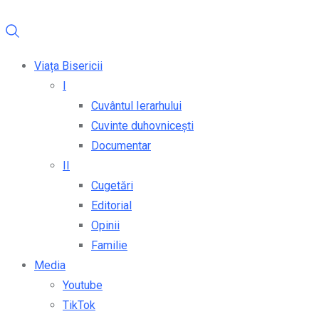
Viața Bisericii
I
Cuvântul Ierarhului
Cuvinte duhovnicești
Documentar
II
Cugetări
Editorial
Opinii
Familie
Media
Youtube
TikTok