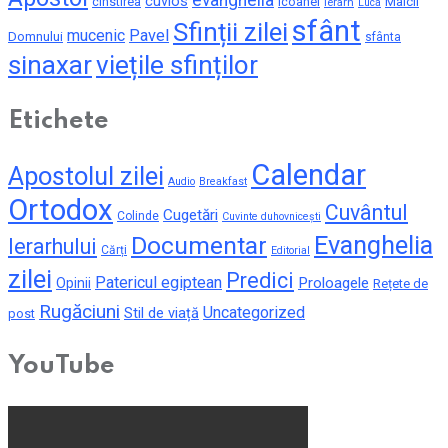
cuvios
cinstirea
icoanei
Maicii
Ierarh
Luca
sfânt
Sfinții zilei
mucenic
Pavel
Domnului
sfânta
sinaxar
viețile sfinților
Etichete
Calendar
Apostolul zilei
Audio
Breakfast
Ortodox
Cuvântul
Cugetări
Colinde
Cuvinte duhovnicești
Evanghelia
Documentar
Ierarhului
Cărți
Editorial
zilei
Predici
Patericul egiptean
Proloagele
Opinii
Rețete de
Rugăciuni
Uncategorized
Stil de viață
post
YouTube