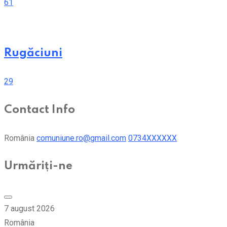
61
Rugăciuni
29
Contact Info
România
comuniune.ro@gmail.com
0734XXXXXX
Urmăriți-ne
7 august 2026
România