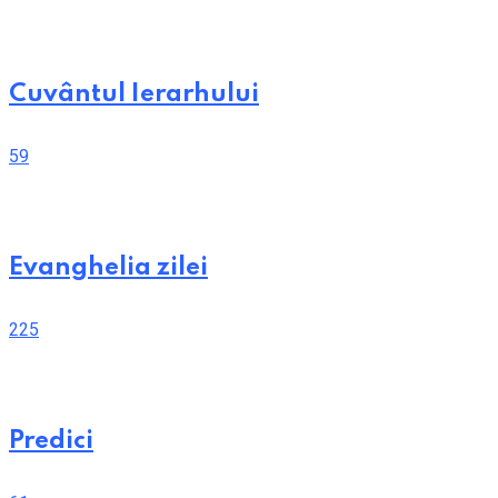
Cuvântul Ierarhului
59
Evanghelia zilei
225
Predici