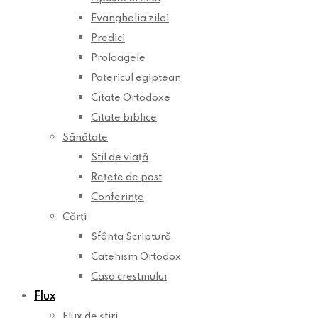
Evanghelia zilei
Predici
Proloagele
Patericul egiptean
Citate Ortodoxe
Citate biblice
Sănătate
Stil de viață
Rețete de post
Conferințe
Cărți
Sfânta Scriptură
Catehism Ortodox
Casa crestinului
Flux
Flux de știri