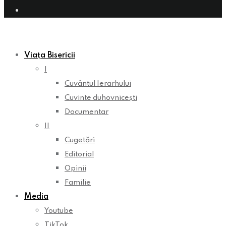
Viața Bisericii
I
Cuvântul Ierarhului
Cuvinte duhovnicești
Documentar
II
Cugetări
Editorial
Opinii
Familie
Media
Youtube
TikTok