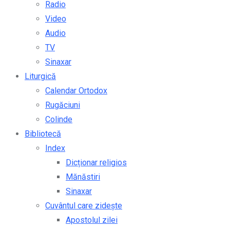
Radio
Video
Audio
TV
Sinaxar
Liturgică
Calendar Ortodox
Rugăciuni
Colinde
Bibliotecă
Index
Dicționar religios
Mănăstiri
Sinaxar
Cuvântul care zidește
Apostolul zilei