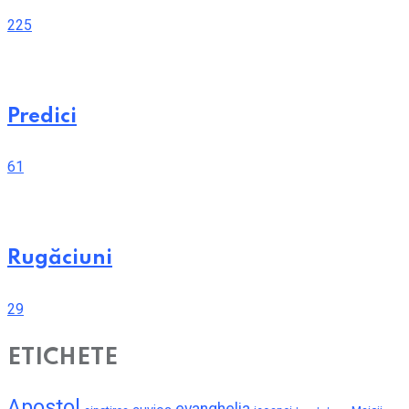
225
Predici
61
Rugăciuni
29
ETICHETE
Apostol
evanghelia