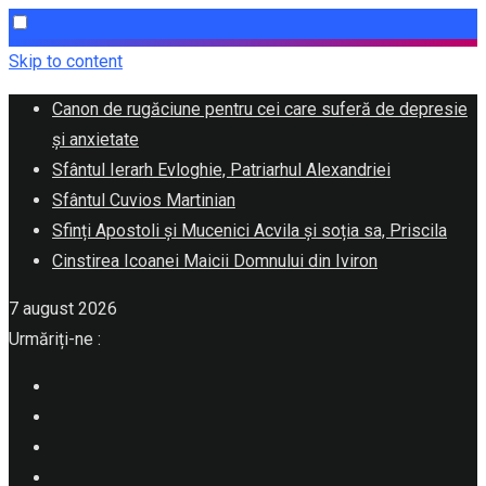
Skip to content
Canon de rugăciune pentru cei care suferă de depresie
și anxietate
Sfântul Ierarh Evloghie, Patriarhul Alexandriei
Sfântul Cuvios Martinian
Sfinți Apostoli și Mucenici Acvila și soția sa, Priscila
Cinstirea Icoanei Maicii Domnului din Iviron
7 august 2026
Urmăriți-ne :