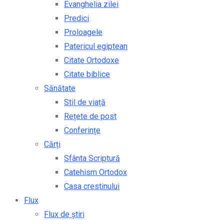
Evanghelia zilei
Predici
Proloagele
Patericul egiptean
Citate Ortodoxe
Citate biblice
Sănătate
Stil de viață
Rețete de post
Conferințe
Cărți
Sfânta Scriptură
Catehism Ortodox
Casa crestinului
Flux
Flux de știri