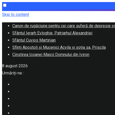
Skip to content
Canon de rugăciune pentru cei care suferă de depresie și
Sfântul Ierarh Evloghie, Patriarhul Alexandriei
Sfântul Cuvios Martinian
Sfinți Apostoli și Mucenici Acvila și soția sa, Priscila
Cinstirea Icoanei Maicii Domnului din Iviron
8 august 2026
Urmăriți-ne :