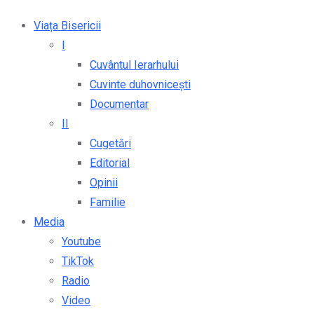
Viața Bisericii
I
Cuvântul Ierarhului
Cuvinte duhovnicești
Documentar
II
Cugetări
Editorial
Opinii
Familie
Media
Youtube
TikTok
Radio
Video