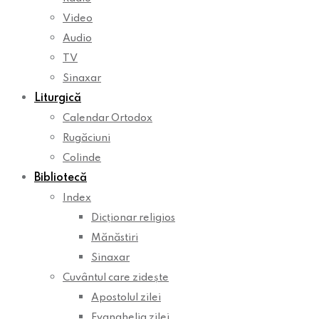
Video
Audio
TV
Sinaxar
Liturgică
Calendar Ortodox
Rugăciuni
Colinde
Bibliotecă
Index
Dicționar religios
Mănăstiri
Sinaxar
Cuvântul care zidește
Apostolul zilei
Evanghelia zilei