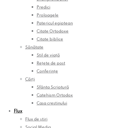
Predici
Proloagele
Patericul egiptean
Citate Ortodoxe
Citate biblice
Sănătate
Stil de viață
Rețete de post
Conferințe
Cărți
Sfânta Scriptură
Catehism Ortodox
Casa crestinului
Flux
Flux de știri
Social Media