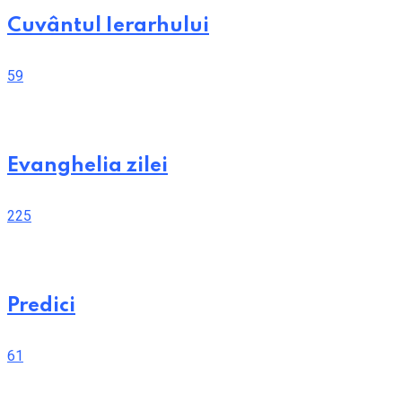
Cuvântul Ierarhului
59
Evanghelia zilei
225
Predici
61