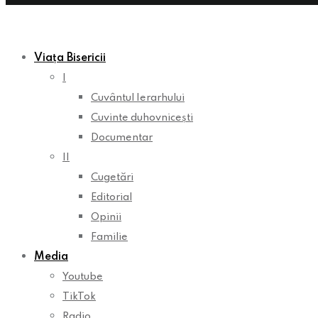
Viața Bisericii
I
Cuvântul Ierarhului
Cuvinte duhovnicești
Documentar
II
Cugetări
Editorial
Opinii
Familie
Media
Youtube
TikTok
Radio