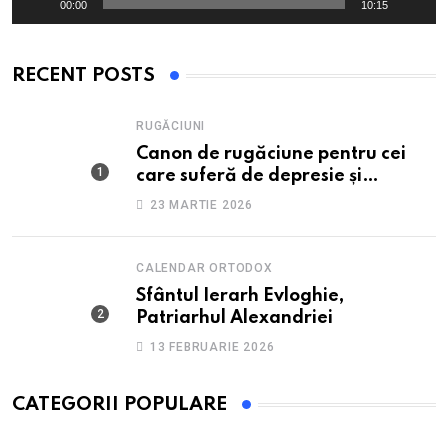
00:00
10:15
RECENT POSTS
RUGĂCIUNI
Canon de rugăciune pentru cei
care suferă de depresie și
anxietate
23 MARTIE 2026
CALENDAR ORTODOX
Sfântul Ierarh Evloghie,
Patriarhul Alexandriei
13 FEBRUARIE 2026
CATEGORII POPULARE