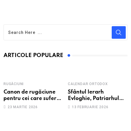
ARTICOLE POPULARE
RUGĂCIUNI
CALENDAR ORTODOX
Canon de rugăciune
Sfântul Ierarh
pentru cei care suferă
Evloghie, Patriarhul
de depresie și
Alexandriei
23 MARTIE 2026
13 FEBRUARIE 2026
anxietate