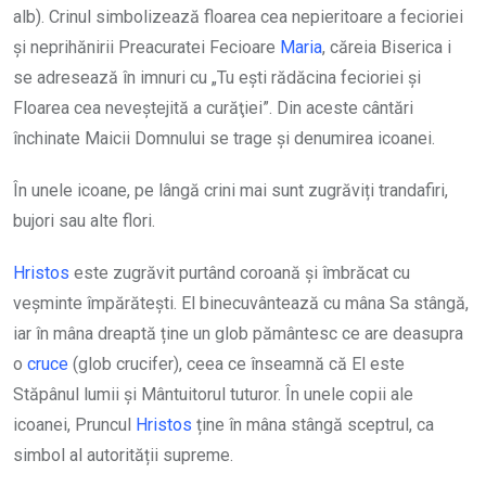
alb). Crinul simbolizează floarea cea nepieritoare a fecioriei
și neprihănirii Preacuratei Fecioare
Maria
, căreia Biserica i
se adresează în imnuri cu „Tu eşti rădăcina fecioriei şi
Floarea cea neveştejită a curăţiei”. Din aceste cântări
închinate Maicii Domnului se trage și denumirea icoanei.
În unele icoane, pe lângă crini mai sunt zugrăviți trandafiri,
bujori sau alte flori.
Hristos
este zugrăvit purtând coroană și îmbrăcat cu
veșminte împărătești. El binecuvântează cu mâna Sa stângă,
iar în mâna dreaptă ține un glob pământesc ce are deasupra
o
cruce
(glob crucifer), ceea ce înseamnă că El este
Stăpânul lumii și Mântuitorul tuturor. În unele copii ale
icoanei, Pruncul
Hristos
ține în mâna stângă sceptrul, ca
simbol al autorității supreme.