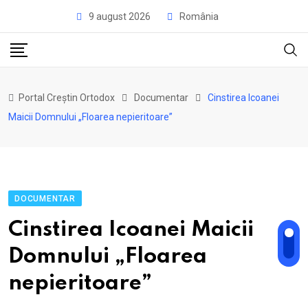
Skip
9 august 2026
România
to
content
Portal Creștin Ortodox
Documentar
Cinstirea Icoanei
Maicii Domnului „Floarea nepieritoare”
DOCUMENTAR
Cinstirea Icoanei Maicii
Domnului „Floarea
nepieritoare”