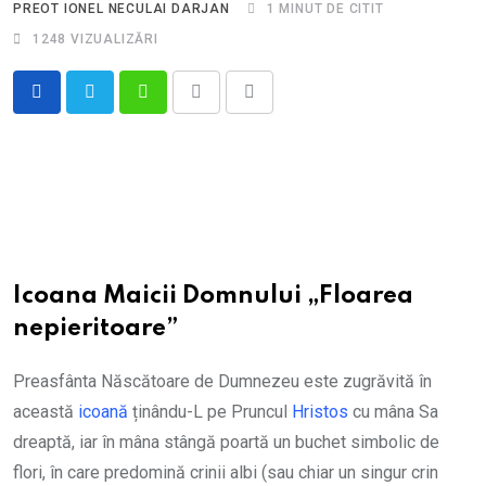
PREOT IONEL NECULAI DARJAN
1 MINUT DE CITIT
1248
VIZUALIZĂRI
Whatsapp
Print
Share
via
Email
Icoana Maicii Domnului „Floarea
nepieritoare”
Preasfânta Născătoare de Dumnezeu este zugrăvită în
această
icoană
ținându-L pe Pruncul
Hristos
cu mâna Sa
dreaptă, iar în mâna stângă poartă un buchet simbolic de
flori, în care predomină crinii albi (sau chiar un singur crin