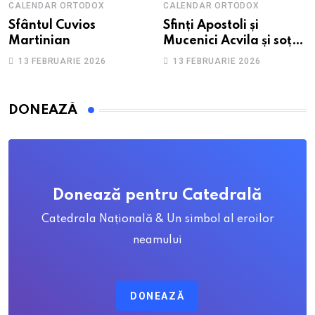
CALENDAR ORTODOX
CALENDAR ORTODOX
Sfântul Cuvios
Sfinți Apostoli și
Martinian
Mucenici Acvila și soția
sa, Priscila
13 FEBRUARIE 2026
13 FEBRUARIE 2026
DONEAZĂ
Donează pentru Catedrală
Catedrala Națională & Un simbol al eroilor
neamului
DONEAZĂ