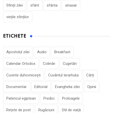
Sfinții zilei
sfânt
sfânta
sinaxar
viețile sfinților
ETICHETE
Apostolul zilei
Audio
Breakfast
Calendar Ortodox
Colinde
Cugetări
Cuvinte duhovnicești
Cuvântul Ierarhului
Cărți
Documentar
Editorial
Evanghelia zilei
Opinii
Patericul egiptean
Predici
Proloagele
Rețete de post
Rugăciuni
Stil de viață