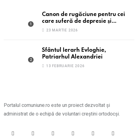
Canon de rugăciune pentru cei
care suferă de depresie și
anxietate
23 MARTIE 2026
Sfântul Ierarh Evloghie,
Patriarhul Alexandriei
13 FEBRUARIE 2026
Portalul comuniune.ro este un proiect dezvoltat și
administrat de o echipă de voluntari creștini ortodocși.