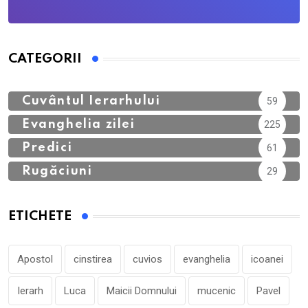
CATEGORII
Calendar Ortodox
762
Cuvântul Ierarhului
59
Evanghelia zilei
225
Predici
61
Rugăciuni
29
ETICHETE
Apostol
cinstirea
cuvios
evanghelia
icoanei
Ierarh
Luca
Maicii Domnului
mucenic
Pavel