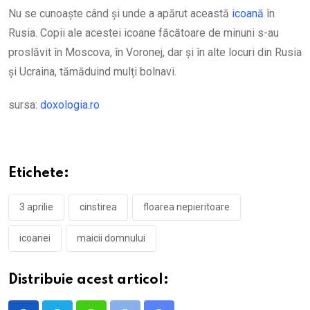
Nu se cunoaște când și unde a apărut această
icoană
în
Rusia. Copii ale acestei icoane făcătoare de minuni s-au
proslăvit în Moscova, în Voronej, dar și în alte locuri din Rusia
și Ucraina, tămăduind mulți bolnavi.
sursa:
doxologia.ro
Etichete:
3 aprilie
cinstirea
floarea nepieritoare
icoanei
maicii domnului
Distribuie acest articol: