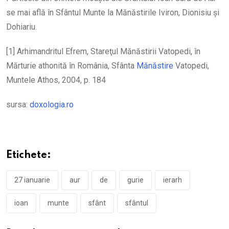
se mai află în Sfântul Munte la Mănăstirile Iviron, Dionisiu și
Dohiariu.
[1] Arhimandritul Efrem, Stareţul Mănăstirii Vatopedi, în
Mărturie athonită în România, Sfânta
Mănăstire
Vatopedi,
Muntele Athos, 2004, p. 184
sursa:
doxologia.ro
Etichete:
27 ianuarie
aur
de
gurie
ierarh
ioan
munte
sfânt
sfântul