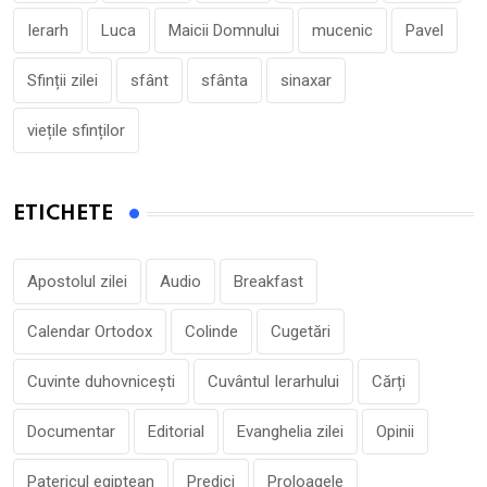
Ierarh
Luca
Maicii Domnului
mucenic
Pavel
Sfinții zilei
sfânt
sfânta
sinaxar
viețile sfinților
ETICHETE
Apostolul zilei
Audio
Breakfast
Calendar Ortodox
Colinde
Cugetări
Cuvinte duhovnicești
Cuvântul Ierarhului
Cărți
Documentar
Editorial
Evanghelia zilei
Opinii
Patericul egiptean
Predici
Proloagele