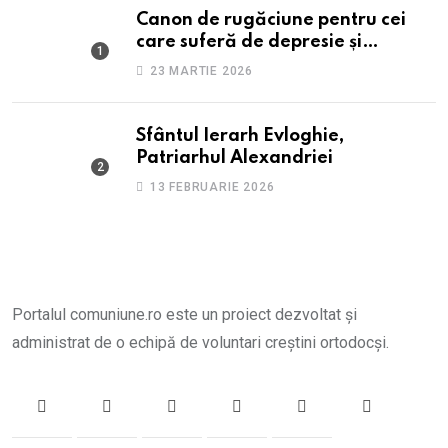
Canon de rugăciune pentru cei
care suferă de depresie și
anxietate
23 MARTIE 2026
Sfântul Ierarh Evloghie,
Patriarhul Alexandriei
13 FEBRUARIE 2026
Portalul comuniune.ro este un proiect dezvoltat și
administrat de o echipă de voluntari creștini ortodocși.