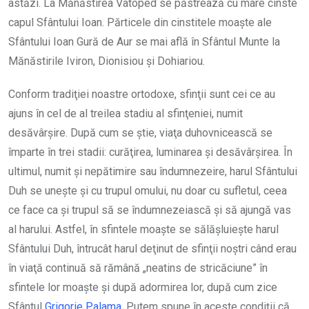
astăzi. La Mănăstirea Vatoped se păstrează cu mare cinste
capul Sfântului Ioan. Părticele din cinstitele moaşte ale
Sfântului Ioan Gură de Aur se mai află în Sfântul Munte la
Mănăstirile Iviron, Dionisiou şi Dohiariou.
Conform tradiţiei noastre ortodoxe, sfinţii sunt cei ce au
ajuns în cel de al treilea stadiu al sfinţeniei, numit
desăvârşire. După cum se ştie, viaţa duhovnicească se
împarte în trei stadii: curăţirea, luminarea şi desăvârşirea. În
ultimul, numit și nepătimire sau îndumnezeire, harul Sfântului
Duh se uneşte şi cu trupul omului, nu doar cu sufletul, ceea
ce face ca şi trupul să se îndumnezeiască şi să ajungă vas
al harului. Astfel, în sfintele moaşte se sălăşluieşte harul
Sfântului Duh, întrucât harul deţinut de sfinţii noştri când erau
în viaţă continuă să rămână „neatins de stricăciune” în
sfintele lor moaşte şi după adormirea lor, după cum zice
Sfântul
Grigorie Palama
. Putem spune în aceste condiţii că