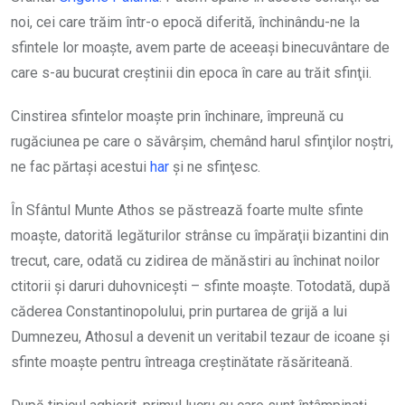
noi, cei care trăim într-o epocă diferită, închinându-ne la
sfintele lor moaşte, avem parte de aceeaşi binecuvântare de
care s-au bucurat creştinii din epoca în care au trăit sfinţii.
Cinstirea sfintelor moaşte prin închinare, împreună cu
rugăciunea pe care o săvârşim, chemând harul sfinţilor noştri,
ne fac părtaşi acestui
har
şi ne sfinţesc.
În Sfântul Munte Athos se păstrează foarte multe sfinte
moaşte, datorită legăturilor strânse cu împăraţii bizantini din
trecut, care, odată cu zidirea de mănăstiri au închinat noilor
ctitorii şi daruri duhovniceşti – sfinte moaşte. Totodată, după
căderea Constantinopolului, prin purtarea de grijă a lui
Dumnezeu, Athosul a devenit un veritabil tezaur de icoane şi
sfinte moaşte pentru întreaga creştinătate răsăriteană.