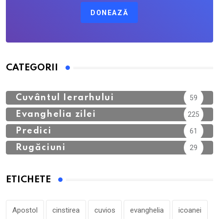
DONEAZĂ
CATEGORII
Calendar Ortodox
762
Cuvântul Ierarhului
59
Evanghelia zilei
225
Predici
61
Rugăciuni
29
ETICHETE
Apostol
cinstirea
cuvios
evanghelia
icoanei