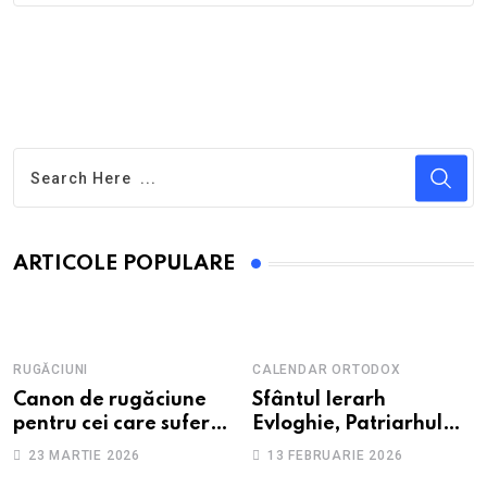
ARTICOLE POPULARE
RUGĂCIUNI
CALENDAR ORTODOX
Canon de rugăciune
Sfântul Ierarh
pentru cei care suferă
Evloghie, Patriarhul
de depresie și
Alexandriei
23 MARTIE 2026
13 FEBRUARIE 2026
anxietate