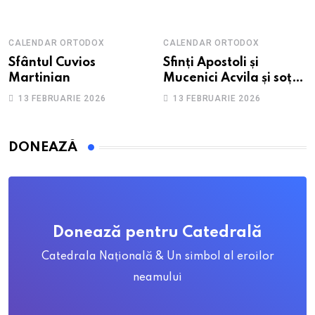
CALENDAR ORTODOX
CALENDAR ORTODOX
Sfântul Cuvios
Sfinți Apostoli și
Martinian
Mucenici Acvila și soția
sa, Priscila
13 FEBRUARIE 2026
13 FEBRUARIE 2026
DONEAZĂ
Donează pentru Catedrală
Catedrala Națională & Un simbol al eroilor
neamului