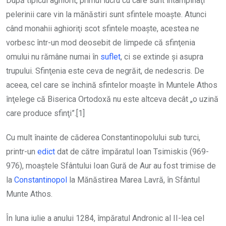
După tipicul aghiorit, primul lucru cu care sunt întâmpinaţi
pelerinii care vin la mănăstiri sunt sfintele moaşte. Atunci
când monahii aghioriţi scot sfintele moaşte, acestea ne
vorbesc într-un mod deosebit de limpede că sfinţenia
omului nu rămâne numai în
suflet
, ci se extinde şi asupra
trupului. Sfinţenia este ceva de negrăit, de nedescris. De
aceea, cel care se închină sfintelor moaşte în Muntele Athos
înţelege că Biserica Ortodoxă nu este altceva decât „o uzină
care produce sfinţi”.[1]
Cu mult înainte de căderea Constantinopolului sub turci,
printr-un
edict
dat de către împăratul Ioan Tsimiskis (969-
976), moaştele Sfântului Ioan Gură de Aur au fost trimise de
la
Constantinopol
la Mănăstirea Marea Lavră, în Sfântul
Munte Athos.
În luna iulie a anului 1284, împăratul Andronic al II-lea cel