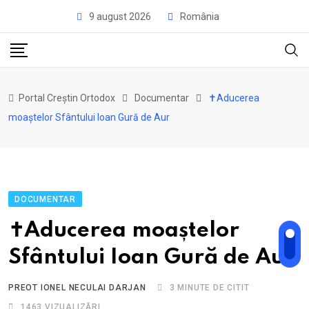
Skip
9 august 2026
România
to
content
Portal Creștin Ortodox
Documentar
✝Aducerea
moaștelor Sfântului Ioan Gură de Aur
DOCUMENTAR
✝Aducerea moaștelor
Sfântului Ioan Gură de Aur
PREOT IONEL NECULAI DARJAN
3 MINUTE DE CITIT
1463
VIZUALIZĂRI