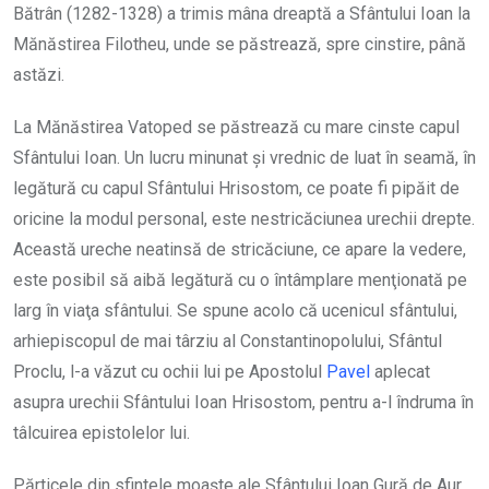
Bătrân (1282-1328) a trimis mâna dreaptă a Sfântului Ioan la
Mănăstirea Filotheu, unde se păstrează, spre cinstire, până
astăzi.
La Mănăstirea Vatoped se păstrează cu mare cinste capul
Sfântului Ioan. Un lucru minunat şi vrednic de luat în seamă, în
legătură cu capul Sfântului Hrisostom, ce poate fi pipăit de
oricine la modul personal, este nestricăciunea urechii drepte.
Această ureche neatinsă de stricăciune, ce apare la vedere,
este posibil să aibă legătură cu o întâmplare menţionată pe
larg în viaţa sfântului. Se spune acolo că ucenicul sfântului,
arhiepiscopul de mai târziu al Constantinopolului, Sfântul
Proclu, l-a văzut cu ochii lui pe Apostolul
Pavel
aplecat
asupra urechii Sfântului Ioan Hrisostom, pentru a-l îndruma în
tâlcuirea epistolelor lui.
Părticele din sfintele moaşte ale Sfântului Ioan Gură de Aur