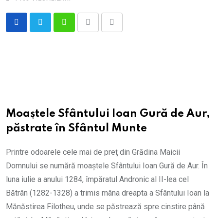
Whatsapp
Print
Share
via
Email
Moaștele Sfântului Ioan Gură de Aur,
păstrate în Sfântul Munte
Printre odoarele cele mai de preţ din Grădina Maicii
Domnului se numără moaştele Sfântului Ioan Gură de Aur. În
luna iulie a anului 1284, împăratul Andronic al II-lea cel
Bătrân (1282-1328) a trimis mâna dreapta a Sfântului Ioan la
Mănăstirea Filotheu, unde se păstrează spre cinstire până