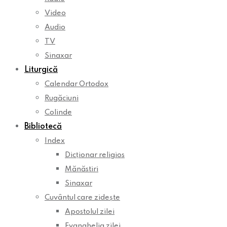
Video
Audio
TV
Sinaxar
Liturgică
Calendar Ortodox
Rugăciuni
Colinde
Bibliotecă
Index
Dicționar religios
Mănăstiri
Sinaxar
Cuvântul care zidește
Apostolul zilei
Evanghelia zilei