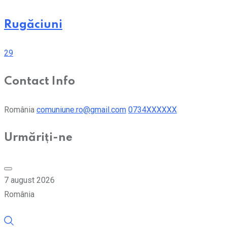
Rugăciuni
29
Contact Info
România
comuniune.ro@gmail.com
0734XXXXXX
Urmăriți-ne
7 august 2026
România