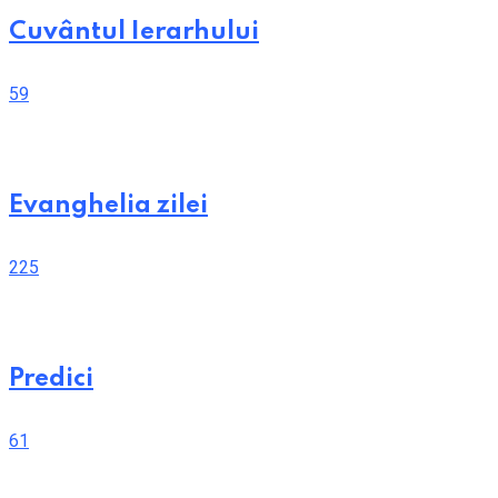
Cuvântul Ierarhului
59
Evanghelia zilei
225
Predici
61