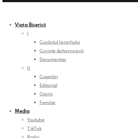
Viața Bisericii
I
Cuvântul Ierarhului
Cuvinte duhovnicești
Documentar
II
Cugetări
Editorial
Opinii
Familie
Media
Youtube
TikTok
Radio