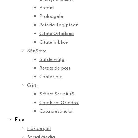
Predici
Proloagele
Patericul egiptean
Citate Ortodoxe
Citate biblice
Sănătate
Stil de viață
Rețete de post
Conferințe
Cărți
Sfânta Scriptură
Catehism Ortodox
Casa crestinului
Flux
Flux de știri
Social Media