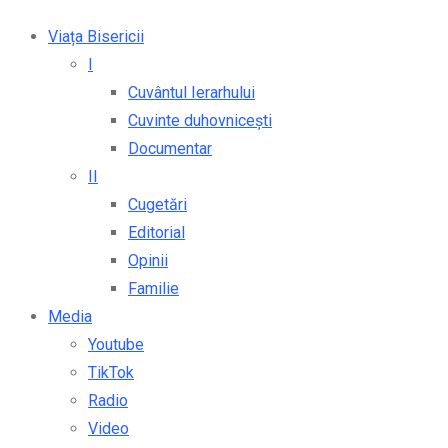
Viața Bisericii
I
Cuvântul Ierarhului
Cuvinte duhovnicești
Documentar
II
Cugetări
Editorial
Opinii
Familie
Media
Youtube
TikTok
Radio
Video