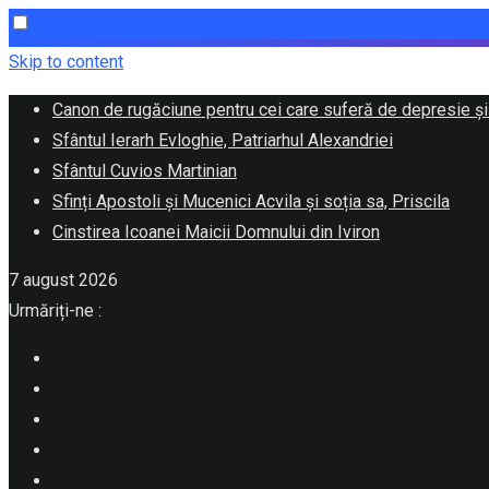
Skip to content
Canon de rugăciune pentru cei care suferă de depresie și
Sfântul Ierarh Evloghie, Patriarhul Alexandriei
Sfântul Cuvios Martinian
Sfinți Apostoli și Mucenici Acvila și soția sa, Priscila
Cinstirea Icoanei Maicii Domnului din Iviron
7 august 2026
Urmăriți-ne :