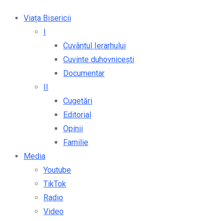
Viața Bisericii
I
Cuvântul Ierarhului
Cuvinte duhovnicești
Documentar
II
Cugetări
Editorial
Opinii
Familie
Media
Youtube
TikTok
Radio
Video