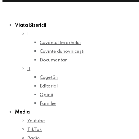
Viața Bisericii
I
Cuvântul Ierarhului
Cuvinte duhovnicești
Documentar
II
Cugetări
Editorial
Opinii
Familie
Media
Youtube
TikTok
Radio