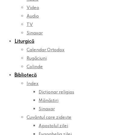
Video
Audio
TV
Sinaxar
Liturgică
Calendar Ortodox
Rugăciuni
Colinde
Bibliotecă
Index
Dicționar religios
Mănăstiri
Sinaxar
Cuvântul care zidește
Apostolul zilei
Evanghelia zilei