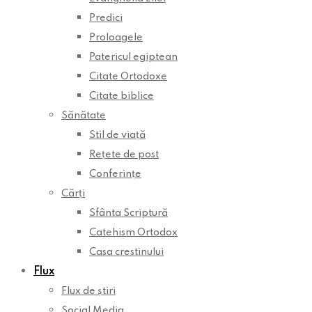
Predici
Proloagele
Patericul egiptean
Citate Ortodoxe
Citate biblice
Sănătate
Stil de viață
Rețete de post
Conferințe
Cărți
Sfânta Scriptură
Catehism Ortodox
Casa crestinului
Flux
Flux de știri
Social Media