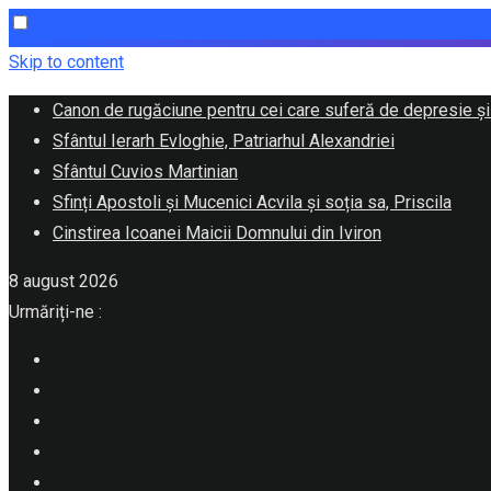
Skip to content
Canon de rugăciune pentru cei care suferă de depresie și
Sfântul Ierarh Evloghie, Patriarhul Alexandriei
Sfântul Cuvios Martinian
Sfinți Apostoli și Mucenici Acvila și soția sa, Priscila
Cinstirea Icoanei Maicii Domnului din Iviron
8 august 2026
Urmăriți-ne :