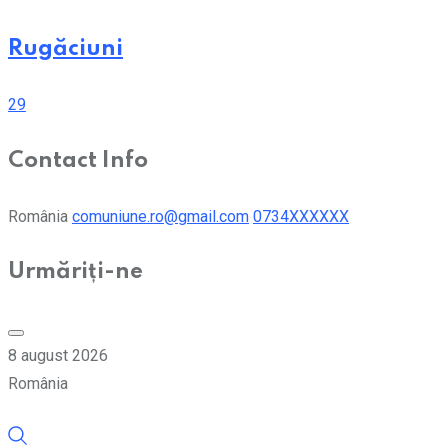
Rugăciuni
29
Contact Info
România
comuniune.ro@gmail.com
0734XXXXXX
Urmăriți-ne
8 august 2026
România