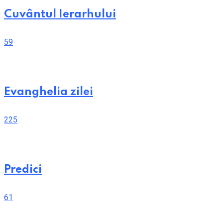
Cuvântul Ierarhului
59
Evanghelia zilei
225
Predici
61