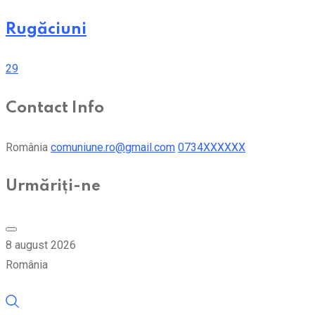
Rugăciuni
29
Contact Info
România
comuniune.ro@gmail.com
0734XXXXXX
Urmăriți-ne
8 august 2026
România