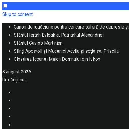
Skip to content
Canon de rugăciune pentru cei care suferă de depresie și
Sfântul Ierarh Evloghie, Patriarhul Alexandriei
Sfântul Cuvios Martinian
Sfinți Apostoli și Mucenici Acvila și soția sa, Priscila
Cinstirea Icoanei Maicii Domnului din Iviron
8 august 2026
Urmăriți-ne :