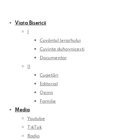
Viața Bisericii
I
Cuvântul Ierarhului
Cuvinte duhovnicești
Documentar
II
Cugetări
Editorial
Opinii
Familie
Media
Youtube
TikTok
Radio