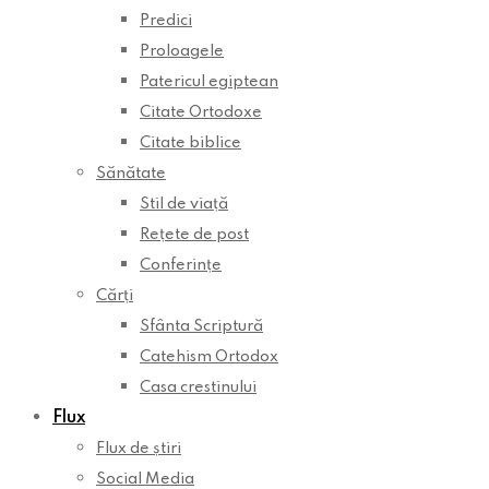
Predici
Proloagele
Patericul egiptean
Citate Ortodoxe
Citate biblice
Sănătate
Stil de viață
Rețete de post
Conferințe
Cărți
Sfânta Scriptură
Catehism Ortodox
Casa crestinului
Flux
Flux de știri
Social Media