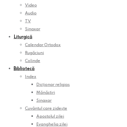
Video
Audio
TV
Sinaxar
Liturgică
Calendar Ortodox
Rugăciuni
Colinde
Bibliotecă
Index
Dicționar religios
Mănăstiri
Sinaxar
Cuvântul care zidește
Apostolul zilei
Evanghelia zilei