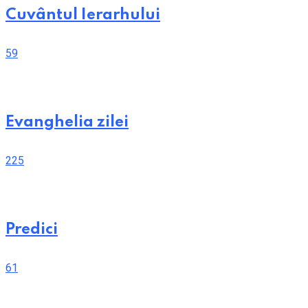
Cuvântul Ierarhului
59
Evanghelia zilei
225
Predici
61