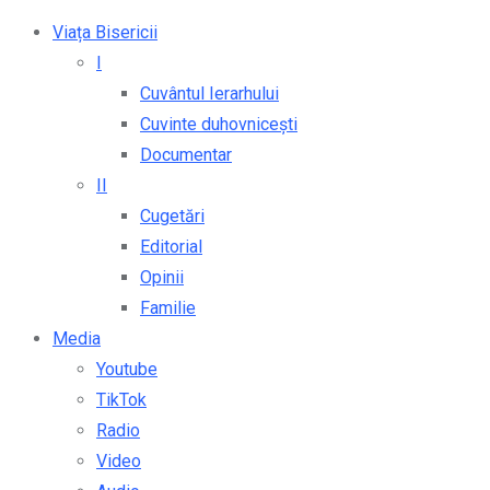
Viața Bisericii
I
Cuvântul Ierarhului
Cuvinte duhovnicești
Documentar
II
Cugetări
Editorial
Opinii
Familie
Media
Youtube
TikTok
Radio
Video