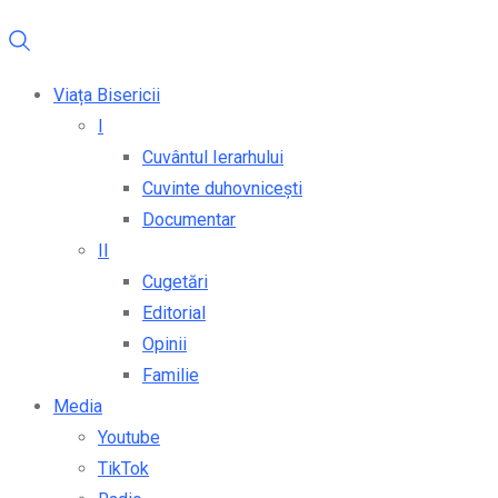
Viața Bisericii
I
Cuvântul Ierarhului
Cuvinte duhovnicești
Documentar
II
Cugetări
Editorial
Opinii
Familie
Media
Youtube
TikTok