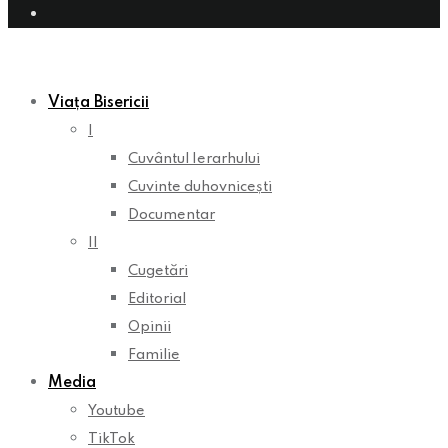
Viața Bisericii
I
Cuvântul Ierarhului
Cuvinte duhovnicești
Documentar
II
Cugetări
Editorial
Opinii
Familie
Media
Youtube
TikTok