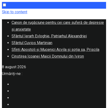
Skip to content
Canon de rugăciune pentru cei care suferă de depresie
și anxietate
Sfântul Ierarh Evloghie, Patriarhul Alexandriei
Sfântul Cuvios Martinian
Sfinți Apostoli și Mucenici Acvila și soția sa, Priscila
Cinstirea Icoanei Maicii Domnului din Iviron
8 august 2026
Urmăriți-ne :