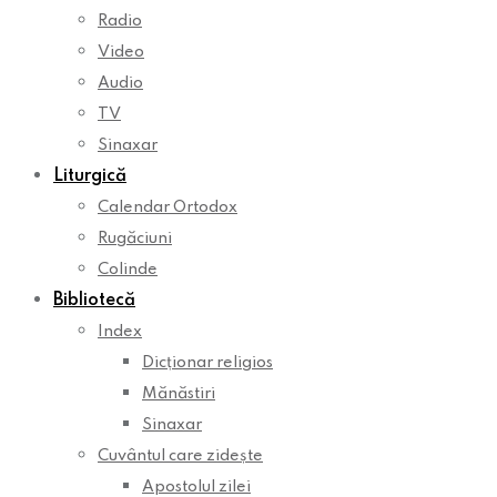
Radio
Video
Audio
TV
Sinaxar
Liturgică
Calendar Ortodox
Rugăciuni
Colinde
Bibliotecă
Index
Dicționar religios
Mănăstiri
Sinaxar
Cuvântul care zidește
Apostolul zilei