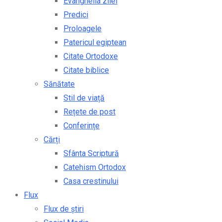
Evanghelia zilei
Predici
Proloagele
Patericul egiptean
Citate Ortodoxe
Citate biblice
Sănătate
Stil de viață
Rețete de post
Conferințe
Cărți
Sfânta Scriptură
Catehism Ortodox
Casa crestinului
Flux
Flux de știri