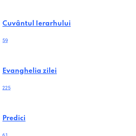
Cuvântul Ierarhului
59
Evanghelia zilei
225
Predici
61