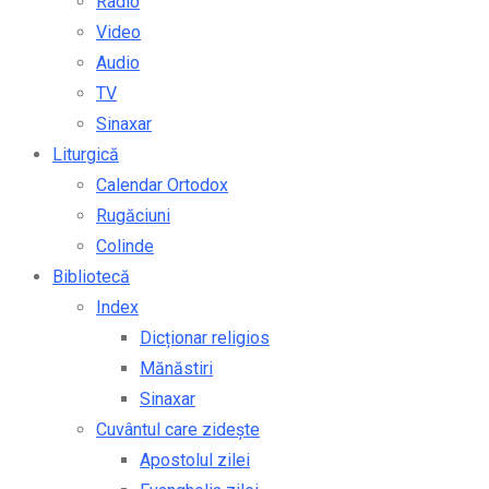
Radio
Video
Audio
TV
Sinaxar
Liturgică
Calendar Ortodox
Rugăciuni
Colinde
Bibliotecă
Index
Dicționar religios
Mănăstiri
Sinaxar
Cuvântul care zidește
Apostolul zilei