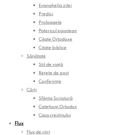
Evanghelia zilei
Predici
Proloagele
Patericul egiptean
Citate Ortodoxe
Citate biblice
Sănătate
Stil de viață
Rețete de post
Conferințe
Cărți
Sfânta Scriptură
Catehism Ortodox
Casa crestinului
Flux
Flux de știri