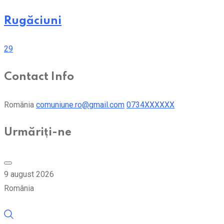
Rugăciuni
29
Contact Info
România
comuniune.ro@gmail.com
0734XXXXXX
Urmăriți-ne
9 august 2026
România