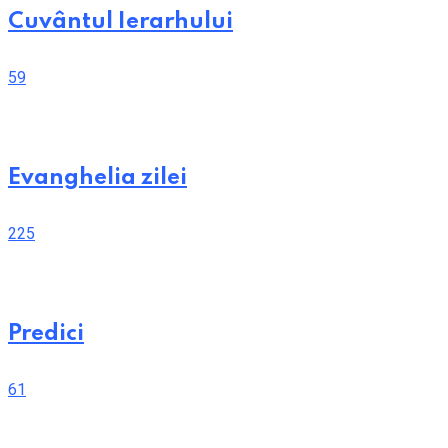
Cuvântul Ierarhului
59
Evanghelia zilei
225
Predici
61