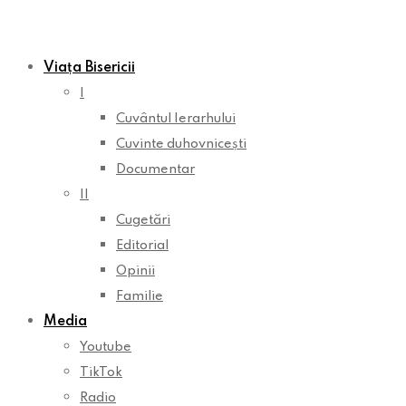
Viața Bisericii
I
Cuvântul Ierarhului
Cuvinte duhovnicești
Documentar
II
Cugetări
Editorial
Opinii
Familie
Media
Youtube
TikTok
Radio