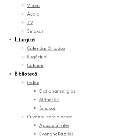
Video
Audio
TV
Sinaxar
Liturgică
Calendar Ortodox
Rugăciuni
Colinde
Bibliotecă
Index
Dicționar religios
Mănăstiri
Sinaxar
Cuvântul care zidește
Apostolul zilei
Evanghelia zilei