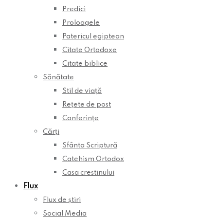
Predici
Proloagele
Patericul egiptean
Citate Ortodoxe
Citate biblice
Sănătate
Stil de viață
Rețete de post
Conferințe
Cărți
Sfânta Scriptură
Catehism Ortodox
Casa crestinului
Flux
Flux de știri
Social Media