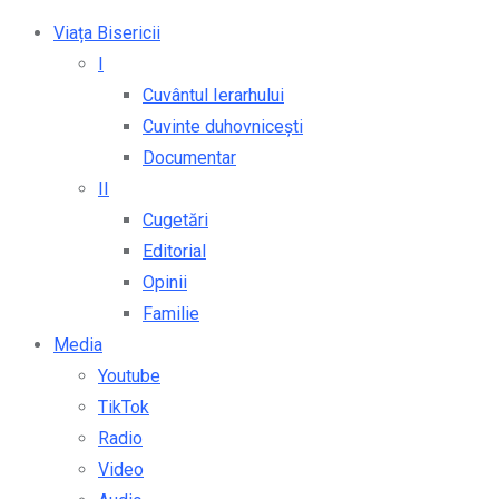
Viața Bisericii
I
Cuvântul Ierarhului
Cuvinte duhovnicești
Documentar
II
Cugetări
Editorial
Opinii
Familie
Media
Youtube
TikTok
Radio
Video