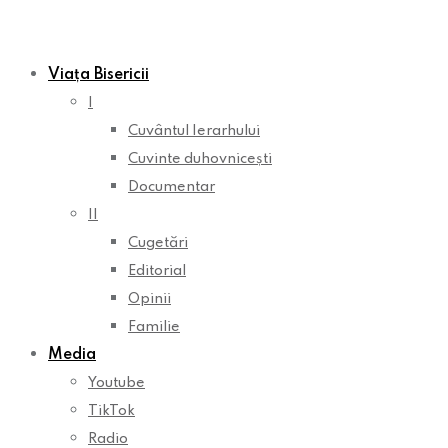
Viața Bisericii
I
Cuvântul Ierarhului
Cuvinte duhovnicești
Documentar
II
Cugetări
Editorial
Opinii
Familie
Media
Youtube
TikTok
Radio