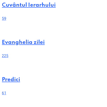
Cuvântul Ierarhului
59
Evanghelia zilei
225
Predici
61