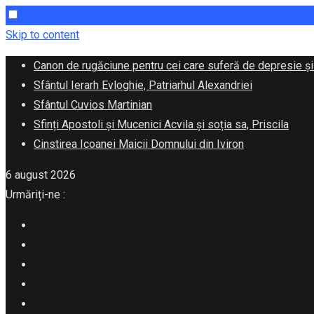
Skip to content
Canon de rugăciune pentru cei care suferă de depresie și
Sfântul Ierarh Evloghie, Patriarhul Alexandriei
Sfântul Cuvios Martinian
Sfinți Apostoli și Mucenici Acvila și soția sa, Priscila
Cinstirea Icoanei Maicii Domnului din Iviron
6 august 2026
Urmăriți-ne :