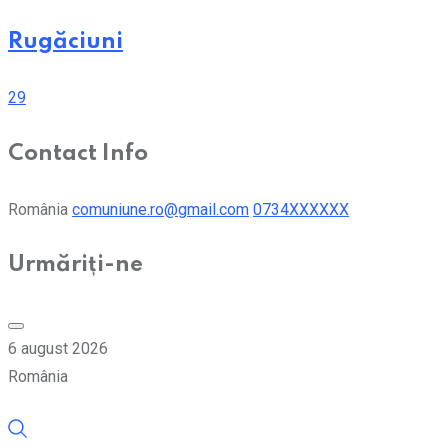
Rugăciuni
29
Contact Info
România
comuniune.ro@gmail.com
0734XXXXXX
Urmăriți-ne
6 august 2026
România