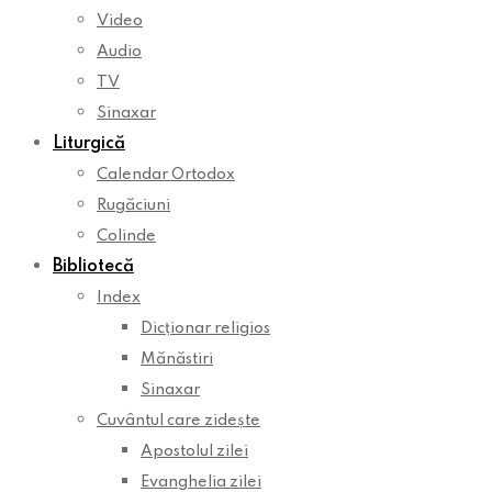
Video
Audio
TV
Sinaxar
Liturgică
Calendar Ortodox
Rugăciuni
Colinde
Bibliotecă
Index
Dicționar religios
Mănăstiri
Sinaxar
Cuvântul care zidește
Apostolul zilei
Evanghelia zilei