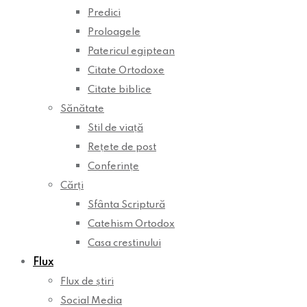
Predici
Proloagele
Patericul egiptean
Citate Ortodoxe
Citate biblice
Sănătate
Stil de viață
Rețete de post
Conferințe
Cărți
Sfânta Scriptură
Catehism Ortodox
Casa crestinului
Flux
Flux de știri
Social Media