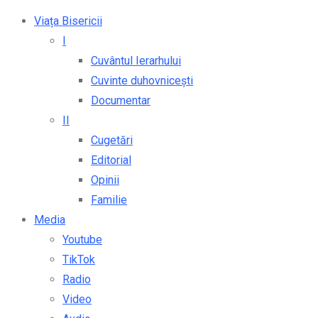
Viața Bisericii
I
Cuvântul Ierarhului
Cuvinte duhovnicești
Documentar
II
Cugetări
Editorial
Opinii
Familie
Media
Youtube
TikTok
Radio
Video