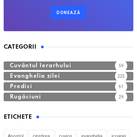
DONEAZĂ
CATEGORII
Calendar Ortodox
762
Cuvântul Ierarhului
59
Evanghelia zilei
225
Predici
61
Rugăciuni
29
ETICHETE
Apostol
cinstirea
cuvios
evanghelia
icoanei