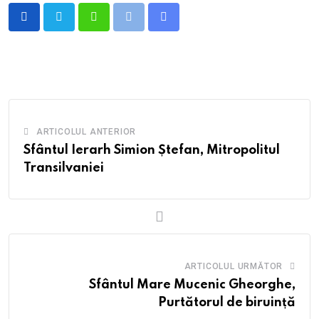
Whatsapp
Print
Share
via
Email
ARTICOLUL ANTERIOR
Sfântul Ierarh Simion Ștefan, Mitropolitul
Transilvaniei
ARTICOLUL URMĂTOR
Sfântul Mare Mucenic Gheorghe,
Purtătorul de biruință