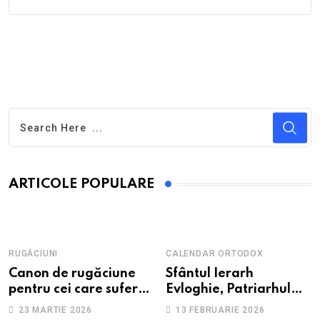
ARTICOLE POPULARE
RUGĂCIUNI
CALENDAR ORTODOX
Canon de rugăciune
Sfântul Ierarh
pentru cei care suferă
Evloghie, Patriarhul
de depresie și
Alexandriei
23 MARTIE 2026
13 FEBRUARIE 2026