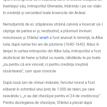
înaintaşul său, mitropolitul Ghenadie, întărindu-i pe cei slabi
în credinţă şi cercetând toate bisericile din Ardeal.
Nemulţumită de el, stăpânirea străină calvină a încercat să-l
câştige de partea ei şi, neizbutind, a plăsmuit învinuiri
mincinoase şi Sfântul
ierarh
a fost aruncat în temniţă, la Alba
Iulia, după numai trei ani de păstorie (1640-1643). Adus în
lanţuri în curtea mitropoliei din Alba-Iulia, mitropolitul a fost
dezbrăcat de haine şi bătut cu nuiele, răbdându-le pe toate
„nu pentru că era vinovat, ci pentru credinţa creştină
răsăriteană”, cum spun cronicile.
După nouă luni de chinuri îndurate, fericitul Iorest a fost
eliberat în schimbul unui preţ de 1.000 de taleri, pe care
neavându-i, „s-au dat chezăşie pentru el 24 de credincioşi”.
Pentru dezlegarea de chezăşie, Sfântul a plecat după