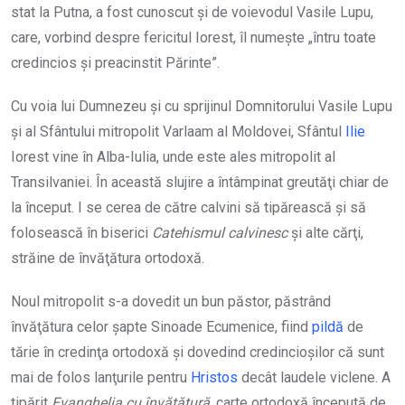
stat la Putna, a fost cunoscut şi de voievodul Vasile Lupu,
care, vorbind despre fericitul Iorest, îl numeşte „întru toate
credincios şi preacinstit Părinte”.
Cu voia lui Dumnezeu şi cu sprijinul Domnitorului Vasile Lupu
şi al Sfântului mitropolit Varlaam al Moldovei, Sfântul
Ilie
Iorest vine în Alba-Iulia, unde este ales mitropolit al
Transilvaniei. În această slujire a întâmpinat greutăţi chiar de
la început. I se cerea de către calvini să tipărească şi să
folosească în biserici
Catehismul calvinesc
şi alte cărţi,
străine de învăţătura ortodoxă.
Noul mitropolit s-a dovedit un bun păstor, păstrând
învăţătura celor şapte Sinoade Ecumenice, fiind
pildă
de
tărie în credinţa ortodoxă şi dovedind credincioşilor că sunt
mai de folos lanţurile pentru
Hristos
decât laudele viclene. A
tipărit
Evanghelia cu învăţătură
, carte ortodoxă începută de