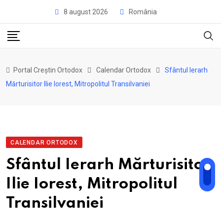
Skip
8 august 2026
România
to
content
Portal Creștin Ortodox
Calendar Ortodox
Sfântul Ierarh
Mărturisitor Ilie Iorest, Mitropolitul Transilvaniei
CALENDAR ORTODOX
Sfântul Ierarh Mărturisitor
Ilie Iorest, Mitropolitul
Transilvaniei