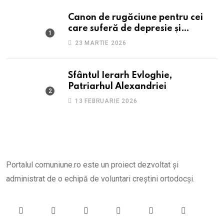
Canon de rugăciune pentru cei
care suferă de depresie și
anxietate
23 MARTIE 2026
Sfântul Ierarh Evloghie,
Patriarhul Alexandriei
13 FEBRUARIE 2026
Portalul comuniune.ro este un proiect dezvoltat și
administrat de o echipă de voluntari creștini ortodocși.