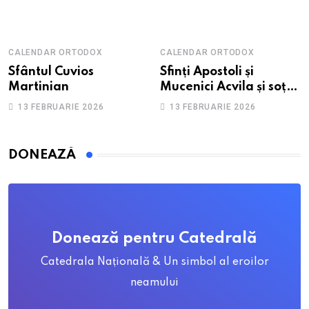
anxietate
CALENDAR ORTODOX
CALENDAR ORTODOX
Sfântul Cuvios
Sfinți Apostoli și
Martinian
Mucenici Acvila și soția
sa, Priscila
13 FEBRUARIE 2026
13 FEBRUARIE 2026
DONEAZĂ
Donează pentru Catedrală
Catedrala Națională & Un simbol al eroilor
neamului