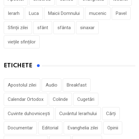
Ierarh
Luca
Maicii Domnului
mucenic
Pavel
Sfinții zilei
sfânt
sfânta
sinaxar
viețile sfinților
ETICHETE
Apostolul zilei
Audio
Breakfast
Calendar Ortodox
Colinde
Cugetări
Cuvinte duhovnicești
Cuvântul Ierarhului
Cărți
Documentar
Editorial
Evanghelia zilei
Opinii