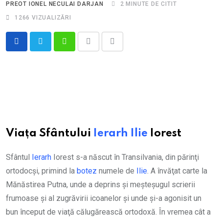
PREOT IONEL NECULAI DARJAN
2 MINUTE DE CITIT
1266
VIZUALIZĂRI
Whatsapp
Print
Share
via
Email
Viața Sfântului
Ierarh
Ilie
Iorest
Sfântul
Ierarh
Iorest s-a născut în Transilvania, din părinţi
ortodocşi, primind la
botez
numele de
Ilie
. A învăţat carte la
Mănăstirea Putna, unde a deprins şi meşteşugul scrierii
frumoase şi al zugrăvirii icoanelor şi unde şi-a agonisit un
bun început de viaţă călugărească ortodoxă. În vremea cât a