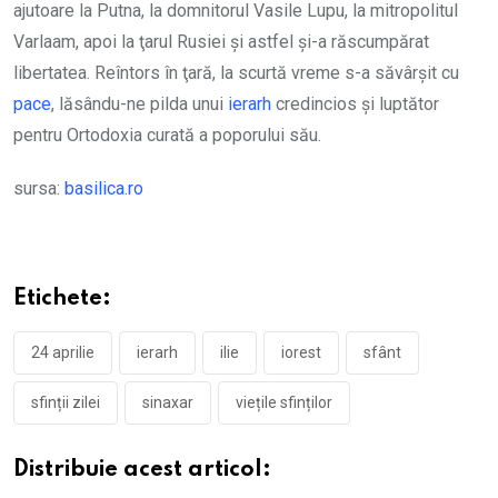
ajutoare la Putna, la domnitorul Vasile Lupu, la mitropolitul
Varlaam, apoi la ţarul Rusiei şi astfel şi-a răscumpărat
libertatea. Reîntors în ţară, la scurtă vreme s-a săvârşit cu
pace
, lăsându-ne pilda unui
ierarh
credincios şi luptător
pentru Ortodoxia curată a poporului său.
sursa:
basilica.ro
Etichete:
24 aprilie
ierarh
ilie
iorest
sfânt
sfinții zilei
sinaxar
viețile sfinților
Distribuie acest articol: